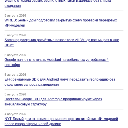
Waymo открыла сервис беспилотных такси в Далласе без списка
ожидания
5 августа 2026
WIRED: Белый дом подготовил закрытую схему проверки передовых
ИИ-моделей
5 августа 2026
Samsung раскрыла расчётные показатели zHBM: до восьми раз выше
HBM5
5 августа 2026
Google начнет отключать Assistant на мобильных устройствах 4
сентября
5 августа 2026
EFF: рекламные SDK для Android могут передавать геолокацию без
отдельного запроса разрешения
5 августа 2026
Поставки Google TPU для Anthropic профинансируют через
внебалансовую структуру
4 августа 2026
NYT: Белый дом отложил ограничения против китайских ИИ-моделей
после спора в Кремниевой долине