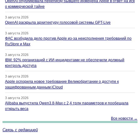
OpenAI опубликовала переписку бывшего инженера Apple в ответ на иск
о коммерческой тайне
3 августа 2026
OpenAI раскрыла архитектуру голосовой системы GPT-Live
3 августа 2026
ФАС возбудила дело против Apple из-за неисполнения требований по
RuStore и Max
3 августа 2026
IBM: 92% организаций с ИИ-инцидентами не обеспечили должный
контроль доступа
3 августа 2026
Apple оспорила новое требование Великобритании о доступе к
зашифрованным данным iCloud
3 августа 2026
Alibaba выпустила Qwen3.8-Max с 2,4 трлн параметров и пообещала
открыть веса
Все новости →
Связь с редакцией