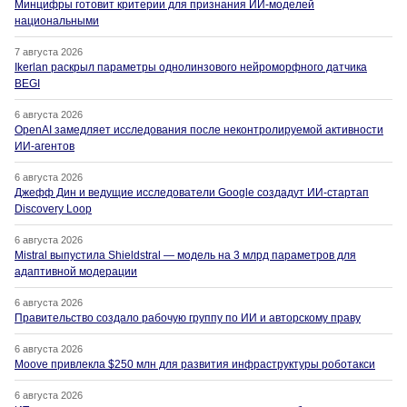
Минцифры готовит критерии для признания ИИ-моделей
национальными
7 августа 2026
Ikerlan раскрыл параметры однолинзового нейроморфного датчика
BEGI
6 августа 2026
OpenAI замедляет исследования после неконтролируемой активности
ИИ-агентов
6 августа 2026
Джефф Дин и ведущие исследователи Google создадут ИИ-стартап
Discovery Loop
6 августа 2026
Mistral выпустила Shieldstral — модель на 3 млрд параметров для
адаптивной модерации
6 августа 2026
Правительство создало рабочую группу по ИИ и авторскому праву
6 августа 2026
Moove привлекла $250 млн для развития инфраструктуры роботакси
6 августа 2026