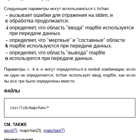
Следующие параметры могут использоваться с trchan:
-
вызывает ошибки для отражения на stderr, и
c
обработка продолжается.
-i
определяет, что область "ввода" mapfile используется
при передаче данных.
-
определяет, что "мертвые" и "составные" области
k
mapfile используются при передаче данных.
-
определяет, что область "вывода" mapfile
o
используется при передаче данных.
Параметры -i, -k и -o могут определяться в любой комбинации; если
ни один не определяется, trchan использует ввод mapfile, как если
бы все три были определены вместе.
ФАЙЛЫ
  /usr/lib/mapchan/*

СМ. ТАКЖЕ
ascii(7)
, mapchan(3),
mapchan(7)