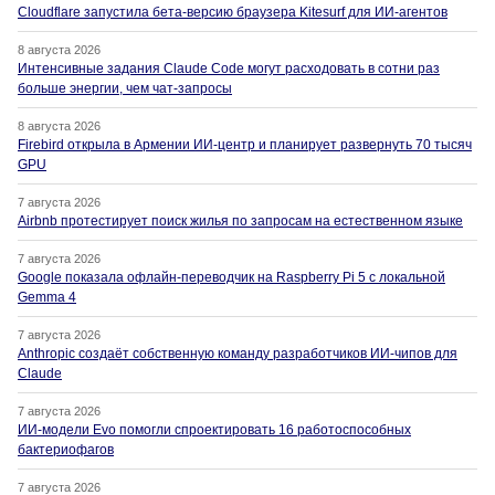
Cloudflare запустила бета-версию браузера Kitesurf для ИИ-агентов
8 августа 2026
Интенсивные задания Claude Code могут расходовать в сотни раз
больше энергии, чем чат-запросы
8 августа 2026
Firebird открыла в Армении ИИ-центр и планирует развернуть 70 тысяч
GPU
7 августа 2026
Airbnb протестирует поиск жилья по запросам на естественном языке
7 августа 2026
Google показала офлайн-переводчик на Raspberry Pi 5 с локальной
Gemma 4
7 августа 2026
Anthropic создаёт собственную команду разработчиков ИИ-чипов для
Claude
7 августа 2026
ИИ-модели Evo помогли спроектировать 16 работоспособных
бактериофагов
7 августа 2026