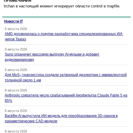
ПРИМЕЧАНИЯ
trchan в настоящий момент игнорирует области control в mapfile.
Новости IT
8 августа 2026
AMD договорилась о покупке разработчика специализированных ИИ-
чипов Taalas
8 августа 2026
Suno ограничит массовую выгрузку AI-музыки и добавит
аудиомаркировку
8 августа 2026
Для MoS₂-транзистора создали затворный диэлектрик с эквивалентной
толщиной около 1 нм
8 августа 2026
Anthropic сократила число срабатываний биофильтра Claude Fable 5 на
85%
8 августа 2026
Backflip AI выпустила ИИ-модель для преобразования 3D-сканов в
параметрические CAD-модели
8 августа 2026