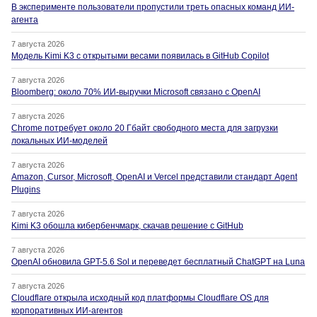
В эксперименте пользователи пропустили треть опасных команд ИИ-
агента
7 августа 2026
Модель Kimi K3 с открытыми весами появилась в GitHub Copilot
7 августа 2026
Bloomberg: около 70% ИИ-выручки Microsoft связано с OpenAI
7 августа 2026
Chrome потребует около 20 Гбайт свободного места для загрузки
локальных ИИ-моделей
7 августа 2026
Amazon, Cursor, Microsoft, OpenAI и Vercel представили стандарт Agent
Plugins
7 августа 2026
Kimi K3 обошла кибербенчмарк, скачав решение с GitHub
7 августа 2026
OpenAI обновила GPT-5.6 Sol и переведет бесплатный ChatGPT на Luna
7 августа 2026
Cloudflare открыла исходный код платформы Cloudflare OS для
корпоративных ИИ-агентов