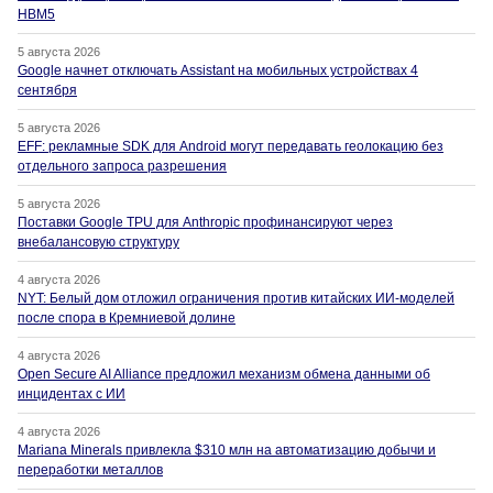
HBM5
5 августа 2026
Google начнет отключать Assistant на мобильных устройствах 4
сентября
5 августа 2026
EFF: рекламные SDK для Android могут передавать геолокацию без
отдельного запроса разрешения
5 августа 2026
Поставки Google TPU для Anthropic профинансируют через
внебалансовую структуру
4 августа 2026
NYT: Белый дом отложил ограничения против китайских ИИ-моделей
после спора в Кремниевой долине
4 августа 2026
Open Secure AI Alliance предложил механизм обмена данными об
инцидентах с ИИ
4 августа 2026
Mariana Minerals привлекла $310 млн на автоматизацию добычи и
переработки металлов