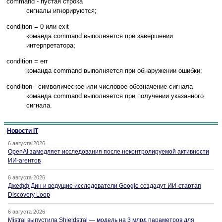
command - пустая строка
сигналы игнорируются;
condition = 0 или exit
команда command выполняется при завершении
интерпретатора;
condition = err
команда command выполняется при обнаружении ошибки;
condition - символическое или числовое обозначение сигнала
команда command выполняется при получении указанного
сигнала.
Новости IT
6 августа 2026
OpenAI замедляет исследования после неконтролируемой активности
ИИ-агентов
6 августа 2026
Джефф Дин и ведущие исследователи Google создадут ИИ-стартап
Discovery Loop
6 августа 2026
Mistral выпустила Shieldstral — модель на 3 млрд параметров для