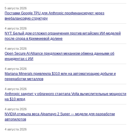
5 августа 2026
Поставки Google TPU для Anthropic профинансируют через
внебалансовую структуру
4 августа 2026
NYT: Белый дом отложил ограничения против китайских ИИ-моделей
после спора в Кремниевой долине
4 августа 2026
Open Secure AI Alliance предложил механизм обмена данными об
инцидентах с ИИ
4 августа 2026
Mariana Minerals привлекла $310 млн на автоматизацию добычи и
переработки металлов
4 августа 2026
Anthropic закупит у облачного стартапа Volta вычислительные мощности
на $10 млрд
4 августа 2026
NVIDIA открыла веса Alpamayo 2 Super — модели для разработки
автопилотов
4 августа 2026