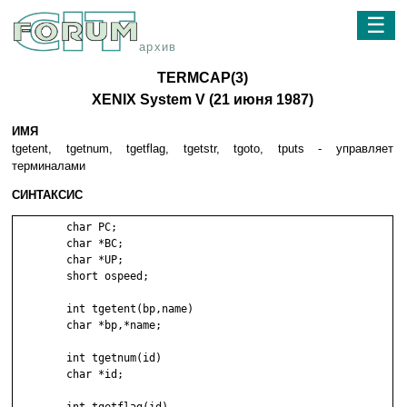
☰
архив
TERMCAP(3)
XENIX System V (21 июня 1987)
ИМЯ
tgetent, tgetnum, tgetflag, tgetstr, tgoto, tputs - yпpaвляeт
тepминaлaми
СИНТАКСИС
	char PC;

	char *BC;

	char *UP;

	short ospeed;

	int tgetent(bp,name)

	char *bp,*name;

	int tgetnum(id)

	char *id;
