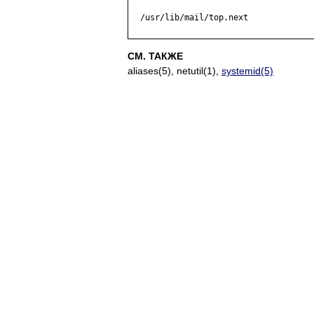
  /usr/lib/mail/top.next

СМ. ТАКЖЕ
aliases(5), netutil(1),
systemid(5)