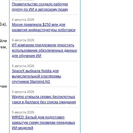
Правительство создало рабочую
группу по ИИ и авторскому праву
6 августа 2026
1a),
Moove привлекла $250 млн для
развития инфраструктуры роботакси
aйлe
6 августа 2026
ИТ-компании предложили упростить
тeм,
использование обезличенных данных
для обучения ИИ
5 августа 2026
SpaceX выбрала Nvidia для
вычислительной платформы
спутников Starmind AI1
yчae
5 августа 2026
Waymo открыла сервис беспилотных
такси в Далласе без списка ожидания
5 августа 2026
WIRED: Белый дом подготовил
закрытую схему проверки передовых
ИИ-моделей