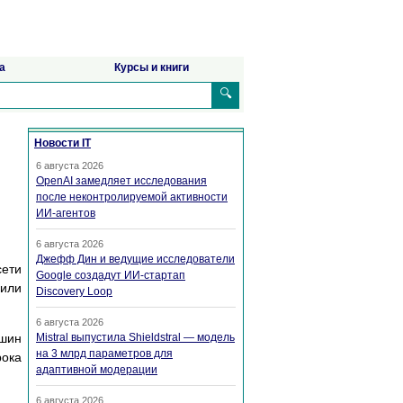
а
Курсы и книги
🔍
Новости IT
6 августа 2026
OpenAI замедляет исследования
после неконтролируемой активности
ИИ-агентов
6 августа 2026
Джефф Дин и ведущие исследователи
ceти
Google создадут ИИ-стартап
 или
Discovery Loop
6 августа 2026
шин
Mistral выпустила Shieldstral — модель
на 3 млрд параметров для
poкa
адаптивной модерации
6 августа 2026