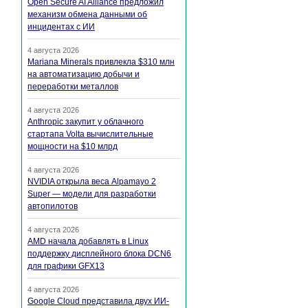
Open Secure AI Alliance предложил
механизм обмена данными об
инцидентах с ИИ
4 августа 2026
Mariana Minerals привлекла $310 млн
на автоматизацию добычи и
переработки металлов
4 августа 2026
Anthropic закупит у облачного
стартапа Volta вычислительные
мощности на $10 млрд
4 августа 2026
NVIDIA открыла веса Alpamayo 2
Super — модели для разработки
автопилотов
4 августа 2026
AMD начала добавлять в Linux
поддержку дисплейного блока DCN6
для графики GFX13
4 августа 2026
Google Cloud представила двух ИИ-