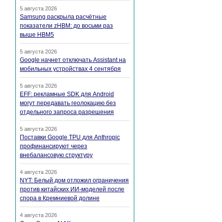
5 августа 2026
Samsung раскрыла расчётные
показатели zHBM: до восьми раз
выше HBM5
5 августа 2026
Google начнет отключать Assistant на
мобильных устройствах 4 сентября
5 августа 2026
EFF: рекламные SDK для Android
могут передавать геолокацию без
отдельного запроса разрешения
5 августа 2026
Поставки Google TPU для Anthropic
профинансируют через
внебалансовую структуру
4 августа 2026
NYT: Белый дом отложил ограничения
против китайских ИИ-моделей после
спора в Кремниевой долине
4 августа 2026