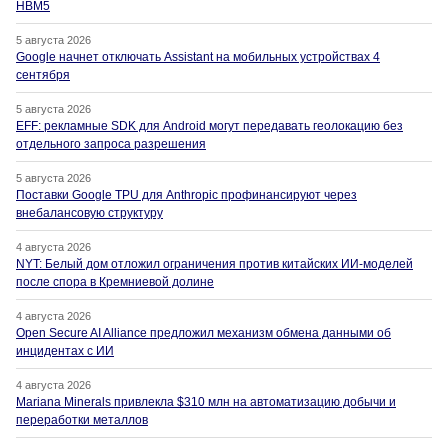
HBM5
5 августа 2026
Google начнет отключать Assistant на мобильных устройствах 4
сентября
5 августа 2026
EFF: рекламные SDK для Android могут передавать геолокацию без
отдельного запроса разрешения
5 августа 2026
Поставки Google TPU для Anthropic профинансируют через
внебалансовую структуру
4 августа 2026
NYT: Белый дом отложил ограничения против китайских ИИ-моделей
после спора в Кремниевой долине
4 августа 2026
Open Secure AI Alliance предложил механизм обмена данными об
инцидентах с ИИ
4 августа 2026
Mariana Minerals привлекла $310 млн на автоматизацию добычи и
переработки металлов