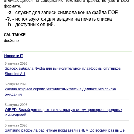
отличающегося по содержанию текстового файла, но уже в DOS
формате.
-z
служит для записи символа конца файла EOF.
-?, -
используются для выдачи на печать списка
h
доступных опций.
СМ. ТАКЖЕ
dos2unix
Новости IT
5 августа 2026
SpaceX выбрала Nvidia для вычислительной платформы спутников
Starmind AI1
5 августа 2026
Waymo открыла сервис беспилотных такси в Далласе без списка
ожидания
5 августа 2026
WIRED: Белый дом подготовил закрытую схему проверки передовых
ИИ-моделей
5 августа 2026
Samsung раскрыла расчётные показатели zHBM: до восьми раз выше