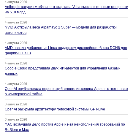
4 августа 2026
Anthropic закупит у облачного стартапа Volta вычислительные мощности
на $10 млрд
4 августа 2026
NVIDIA открыла веса Alpamayo 2 Super — модели для разработки
автопилотов
4 августа 2026
AMD начала добавлять в Linux поддержку дисплейного блока DCN6 для
графики GFX13
4 августа 2026
Google Cloud представила двух ИИ-агентов для управления базами
данных
4 августа 2026
OpenAI опубликовала переписку бывшего инженера Apple в ответ на иск
о коммерческой тайне
3 августа 2026
OpenAI раскрыла архитектуру голосовой системы GPT-Live
3 августа 2026
ФАС возбудила дело против Apple из-за неисполнения требований по
RuStore и Max