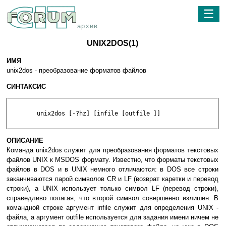
☰
архив
UNIX2DOS(1)
ИМЯ
unix2dos - преобразование форматов файлов
СИНТАКСИС
	unix2dos [-?hz] [infile [outfile ]]

ОПИСАНИЕ
Команда unix2dos служит для преобразования форматов текстовых
файлов UNIX к MSDOS формату. Известно, что форматы текстовых
файлов в DOS и в UNIX немного отличаются: в DOS все строки
заканчиваются парой символов CR и LF (возврат каретки и перевод
строки), а UNIX использует только символ LF (перевод строки),
справедливо полагая, что второй символ совершенно излишен. В
командной строке аргумент infile служит для определения UNIX -
файла, а аргумент outfile используется для задания имени ничем не