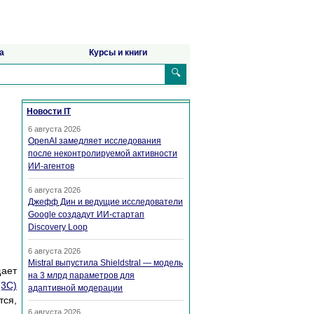
а
Курсы и книги
🔍
Новости IT
6 августа 2026
OpenAI замедляет исследования
после неконтролируемой активности
ИИ-агентов
6 августа 2026
Джефф Дин и ведущие исследователи
Google создадут ИИ-стартап
Discovery Loop
6 августа 2026
Mistral выпустила Shieldstral — модель
щает
на 3 млрд параметров для
(3C)
адаптивной модерации
тся,
6 августа 2026