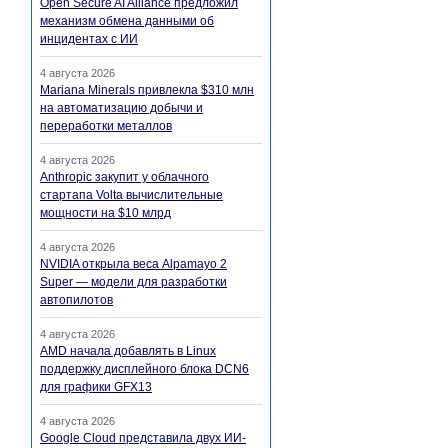
Open Secure AI Alliance предложил
механизм обмена данными об
инцидентах с ИИ
4 августа 2026
Mariana Minerals привлекла $310 млн
на автоматизацию добычи и
переработки металлов
4 августа 2026
Anthropic закупит у облачного
стартапа Volta вычислительные
мощности на $10 млрд
4 августа 2026
NVIDIA открыла веса Alpamayo 2
Super — модели для разработки
автопилотов
4 августа 2026
AMD начала добавлять в Linux
поддержку дисплейного блока DCN6
для графики GFX13
4 августа 2026
Google Cloud представила двух ИИ-