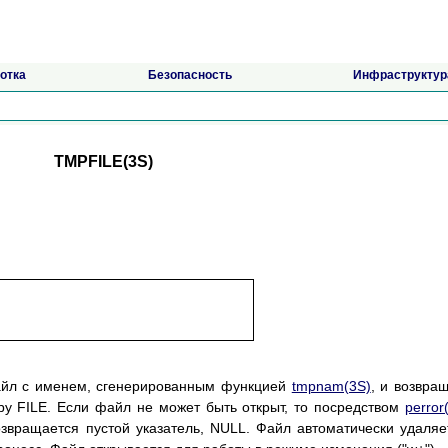
отка
Безопасность
Инфраструктур
TMPFILE(3S)
файл с именем, сгенерированным функцией
tmpnam(3S)
, и возвра
ру FILE. Если файл не может быть открыт, то посредством
perror
звращается пустой указатель, NULL. Файл автоматически удаляе