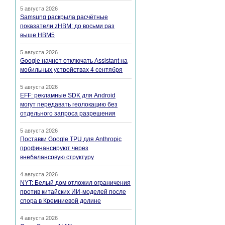
5 августа 2026
Samsung раскрыла расчётные
показатели zHBM: до восьми раз
выше HBM5
5 августа 2026
Google начнет отключать Assistant на
мобильных устройствах 4 сентября
5 августа 2026
EFF: рекламные SDK для Android
могут передавать геолокацию без
отдельного запроса разрешения
5 августа 2026
Поставки Google TPU для Anthropic
профинансируют через
внебалансовую структуру
4 августа 2026
NYT: Белый дом отложил ограничения
против китайских ИИ-моделей после
спора в Кремниевой долине
4 августа 2026