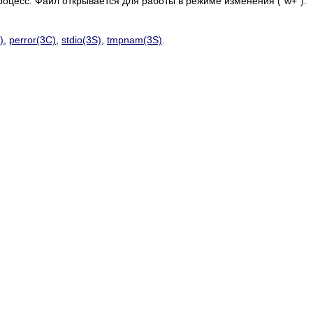
роцесс. Файл открывается для работы в режиме изменения ("w+").
)
,
perror(3C)
,
stdio(3S)
,
tmpnam(3S)
.