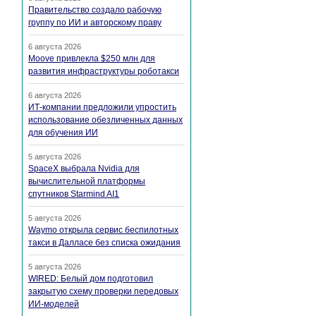
Правительство создало рабочую
группу по ИИ и авторскому праву
6 августа 2026
Moove привлекла $250 млн для
развития инфраструктуры роботакси
6 августа 2026
ИТ-компании предложили упростить
использование обезличенных данных
для обучения ИИ
5 августа 2026
SpaceX выбрала Nvidia для
вычислительной платформы
спутников Starmind AI1
5 августа 2026
Waymo открыла сервис беспилотных
такси в Далласе без списка ожидания
5 августа 2026
WIRED: Белый дом подготовил
закрытую схему проверки передовых
ИИ-моделей