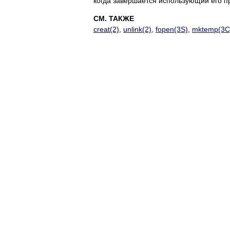
когда завершается использующий его п
СМ. ТАКЖЕ
creat(2)
,
unlink(2)
,
fopen(3S)
,
mktemp(3C