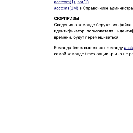
acctcom(1)
,
sar(1)
.
acctcms(1M)
в Справочнике администра
СЮРПРИЗЫ
Сведения о команде берутся из файла 
идентификатор пользователя, идент
времени, будут перемешиваться.
Команда timex выполняет команду
acct
самой команде timex опции -p и -o не р