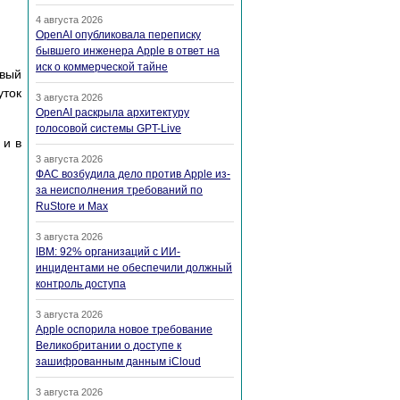
4 августа 2026
OpenAI опубликовала переписку
бывшего инженера Apple в ответ на
иск о коммерческой тайне
овый
уток
3 августа 2026
OpenAI раскрыла архитектуру
голосовой системы GPT-Live
 и в
3 августа 2026
ФАС возбудила дело против Apple из-
за неисполнения требований по
RuStore и Max
3 августа 2026
IBM: 92% организаций с ИИ-
инцидентами не обеспечили должный
контроль доступа
3 августа 2026
Apple оспорила новое требование
Великобритании о доступе к
зашифрованным данным iCloud
3 августа 2026