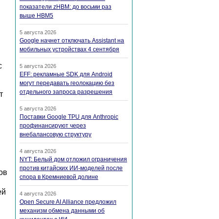
показатели zHBM: до восьми раз
выше HBM5
5 августа 2026
Google начнет отключать Assistant на
мобильных устройствах 4 сентября
с
5 августа 2026
EFF: рекламные SDK для Android
могут передавать геолокацию без
отдельного запроса разрешения
т
5 августа 2026
Поставки Google TPU для Anthropic
профинансируют через
внебалансовую структуру
4 августа 2026
NYT: Белый дом отложил ограничения
против китайских ИИ-моделей после
ов
спора в Кремниевой долине
ей
4 августа 2026
Open Secure AI Alliance предложил
механизм обмена данными об