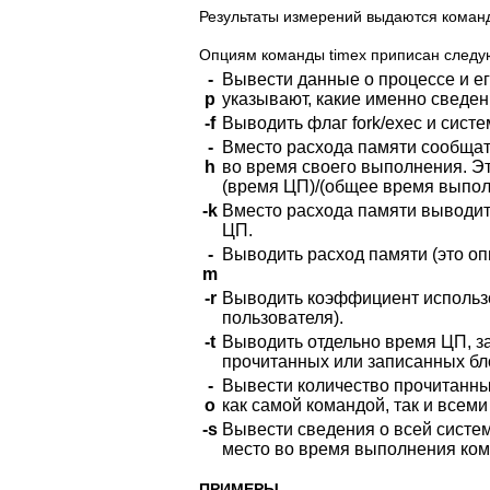
Результаты измерений выдаются команд
Опциям команды timex приписан след
-
Вывести данные о процессе и его п
p
указывают, какие именно сведен
-f
Выводить флаг fork/exec и сист
-
Вместо расхода памяти сообщат
h
во время своего выполнения. Э
(время ЦП)/(общее время выпол
-k
Вместо расхода памяти выводит
ЦП.
-
Выводить расход памяти (это оп
m
-r
Выводить коэффициент использо
пользователя).
-t
Выводить отдельно время ЦП, з
прочитанных или записанных бл
-
Вывести количество прочитанны
o
как самой командой, так и всеми
-s
Вывести сведения о всей систем
место во время выполнения ком
ПРИМЕРЫ