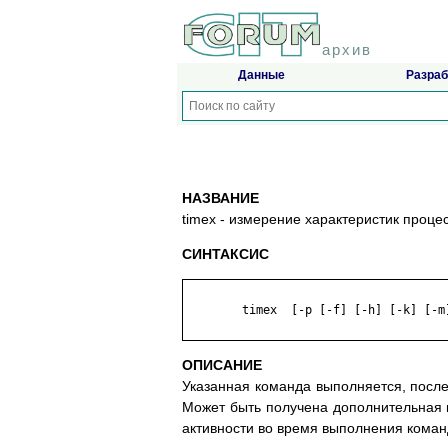
архив
Данные
Разраб
НАЗВАНИЕ
timex - измерение характеристик проце
СИНТАКСИС
	timex  [-p [-f] [-h] [-k] [-m] [-r] [-t]] [-o] [-s] команда

ОПИСАНИЕ
Указанная команда выполняется, после 
Может быть получена дополнительная 
активности во время выполнения коман