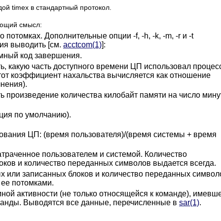
ой timex в стандартный протокол.
ующий смысл:
отомках. Дополнительные опции -f, -h, -k, -m, -r и -t
ия выводить [см.
acctcom(1)
]:
емный код завершения.
ь, какую часть доступного времени ЦП использовал процес
тот коэффициент нахальства вычисляется как отношение
нения).
ь произведение количества килобайт памяти на число мину
ция по умолчанию).
вания ЦП: (время пользователя)/(время системы + время
атраченное пользователем и системой. Количество
оков и количество переданных символов выдается всегда.
х или записанных блоков и количество переданных символ
 ее потомками.
ной активности (не только относящейся к команде), имевш
анды. Выводятся все данные, перечисленные в
sar(1)
.