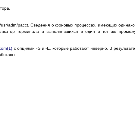
тора.
/usr/adm/pacct. Сведения о фоновых процессах, имеющих одинак
ификатор терминала и выполнявшихся в один и тот же промеж
com(1)
с опциями -S и -E, которые работают неверно. В результате
аботают.