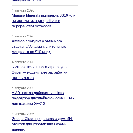
инцидентах с ИИ
4 августа 2026
Mariana Minerals привлекла $310 млн
на автоматизацию добычи и
переработки металлов
4 августа 2026
Anthropic закупит у облачного
стартапа Volta вычислительные
мощности на $10 млрд
4 августа 2026
NVIDIA открыла веса Alpamayo 2
Super — модели для разработки
автопилотов
4 августа 2026
AMD начала добавлять в Linux
поддержку дисплейного блока DCN6
для графики GFX13
4 августа 2026
Google Cloud представила двух ИИ-
агентов для управления базами
данных