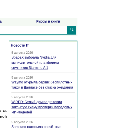
а
Курсы и книги
🔍
Новости IT
5 августа 2026
SpaceX выбрала Nvidia для
вычислительной платформы
спутников Starmind AI1
5 августа 2026
Waymo открыла сервис беспилотных
такси в Далласе без списка ожидания
5 августа 2026
WIRED: Белый дом подготовил
закрытую схему проверки передовых
оты.
ИИ-моделей
мной
5 августа 2026
Samsung раскрыла расчётные