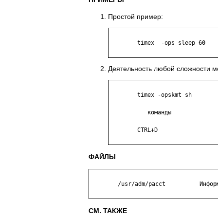
Простой пример:
	timex  -ops sleep 60

Деятельность любой сложности 
	timex -opskmt sh

	   команды

	CTRL+D

ФАЙЛЫ
	/usr/adm/pacct          Информация о процессах.

СМ. ТАКЖЕ