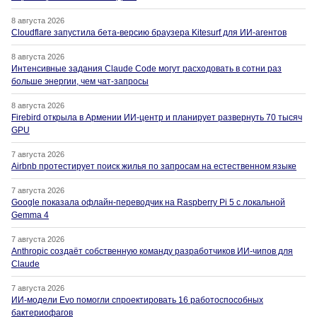
8 августа 2026
Cloudflare запустила бета-версию браузера Kitesurf для ИИ-агентов
8 августа 2026
Интенсивные задания Claude Code могут расходовать в сотни раз
больше энергии, чем чат-запросы
8 августа 2026
Firebird открыла в Армении ИИ-центр и планирует развернуть 70 тысяч
GPU
7 августа 2026
Airbnb протестирует поиск жилья по запросам на естественном языке
7 августа 2026
Google показала офлайн-переводчик на Raspberry Pi 5 с локальной
Gemma 4
7 августа 2026
Anthropic создаёт собственную команду разработчиков ИИ-чипов для
Claude
7 августа 2026
ИИ-модели Evo помогли спроектировать 16 работоспособных
бактериофагов