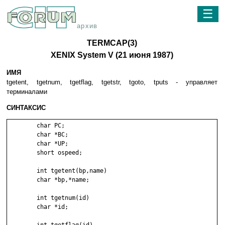
☰
архив
TERMCAP(3)
XENIX System V (21 июня 1987)
ИМЯ
tgetent, tgetnum, tgetflag, tgetstr, tgoto, tputs - yпpaвляeт
тepминaлaми
СИНТАКСИС
	char PC;

	char *BC;

	char *UP;

	short ospeed;

	int tgetent(bp,name)

	char *bp,*name;

	int tgetnum(id)

	char *id;
