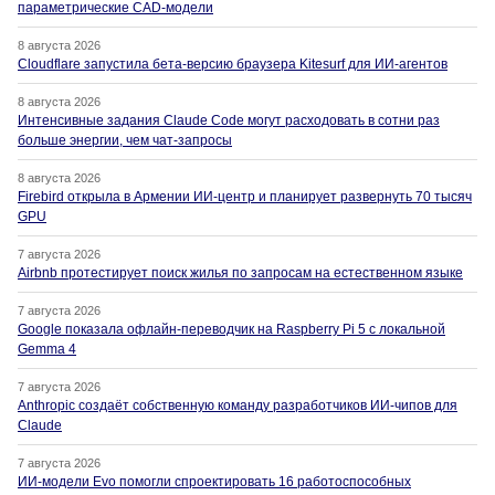
параметрические CAD-модели
8 августа 2026
Cloudflare запустила бета-версию браузера Kitesurf для ИИ-агентов
8 августа 2026
Интенсивные задания Claude Code могут расходовать в сотни раз
больше энергии, чем чат-запросы
8 августа 2026
Firebird открыла в Армении ИИ-центр и планирует развернуть 70 тысяч
GPU
7 августа 2026
Airbnb протестирует поиск жилья по запросам на естественном языке
7 августа 2026
Google показала офлайн-переводчик на Raspberry Pi 5 с локальной
Gemma 4
7 августа 2026
Anthropic создаёт собственную команду разработчиков ИИ-чипов для
Claude
7 августа 2026
ИИ-модели Evo помогли спроектировать 16 работоспособных