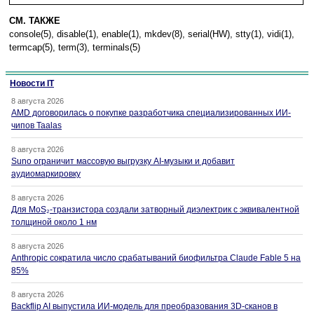
СМ. ТАКЖЕ
console(5), disable(1), enable(1), mkdev(8), serial(HW), stty(1), vidi(1),
termcap(5), term(3), terminals(5)
Новости IT
8 августа 2026
AMD договорилась о покупке разработчика специализированных ИИ-
чипов Taalas
8 августа 2026
Suno ограничит массовую выгрузку AI-музыки и добавит
аудиомаркировку
8 августа 2026
Для MoS₂-транзистора создали затворный диэлектрик с эквивалентной
толщиной около 1 нм
8 августа 2026
Anthropic сократила число срабатываний биофильтра Claude Fable 5 на
85%
8 августа 2026
Backflip AI выпустила ИИ-модель для преобразования 3D-сканов в