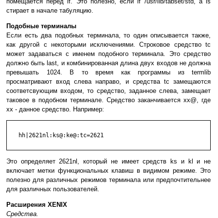
помещается перед if. Это полезно, если if /usr/lib/tabset/std, а is
стирает в начале табуляцию.
Подобные терминалы
Если есть два подобных терминала, то один описывается также,
как другой с некоторыми исключениями. Строковое средство tc
может задаваться с именем подобного терминала. Это средство
должно быть last, и комбинированная длина двух входов не должна
превышать 1024. В то время как программы из termlib
просматривают вход слева направо, и средства tc замещаются
соответсвующим входом, то средство, заданное слева, замещает
таковое в подобном терминале. Средство заканчивается xx@, где
xx - данное средство. Например:
   hh|2621nl:ks@:ke@:tc=2621

Это определяет 2621nl, который не имеет средств ks и kl и не
включает метки функциональных клавиш в видимом режиме. Это
полезно для различных режимов терминала или предпочтительнее
для различных пользователей.
Расширения XENIX
Средства.