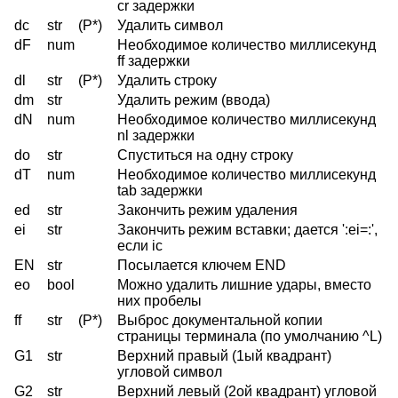
cr задержки
dc
str
(P*)
Удалить символ
dF
num
Необходимое количество миллисекунд
ff задержки
dl
str
(P*)
Удалить строку
dm
str
Удалить режим (ввода)
dN
num
Необходимое количество миллисекунд
nl задержки
do
str
Спуститься на одну строку
dT
num
Необходимое количество миллисекунд
tab задержки
ed
str
Закончить режим удаления
ei
str
Закончить режим вставки; дается ':ei=:',
если ic
EN
str
Посылается ключем END
eo
bool
Можно удалить лишние удары, вместо
них пробелы
ff
str
(P*)
Выброс документальной копии
страницы терминала (по умолчанию ^L)
G1
str
Верхний правый (1ый квадрант)
угловой символ
G2
str
Верхний левый (2ой квадрант) угловой