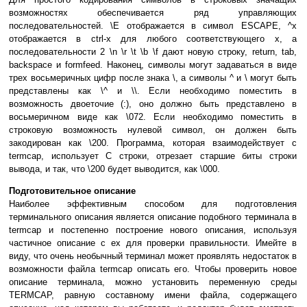
возможностях обеспечивается ряд управляющих
последовательностей. \E отображается в символ ESCAPE, ^x
отображается в ctrl-x для любого соответствующего х, а
последовательности 2 \n \r \t \b \f дают новую строку, return, tab,
backspace и formfeed. Наконец, символы могут задаваться в виде
трех восьмеричных цифр после знака \, а символы ^ и \ могут быть
представлены как \^ и \\. Если необходимо поместить в
возможность двоеточие (:), оно должно быть представлено в
восьмеричном виде как \072. Если необходимо поместить в
строковую возможность нулевой символ, он должен быть
закодирован как \200. Программа, которая взаимодействует с
termcap, использует С строки, отрезает старшие биты строки
вывода, и так, что \200 будет выводится, как \000.
Подготовительное описание
Наиболее эффективным способом для подготовления
терминального описания является описание подобного терминала в
termcap и постепенно построение нового описания, используя
частичное описание с ex для проверки правильности. Имейте в
виду, что очень необычный терминал может проявлять недостаток в
возможности файла termcap описать его. Чтобы проверить новое
описание терминала, можно установить переменную среды
TERMCAP, равную составному имени файла, содержащего