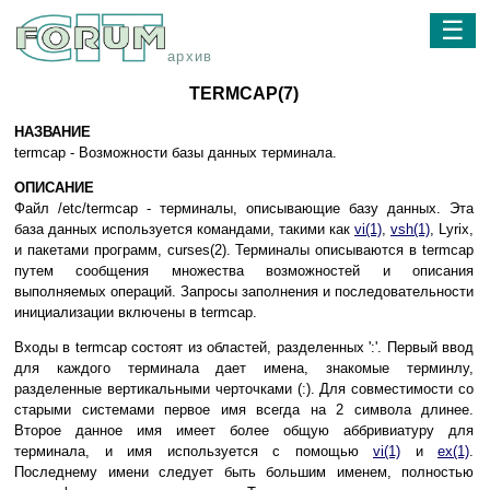
☰
архив
TERMCAP(7)
НАЗВАНИЕ
termcap - Возможности базы данных терминала.
ОПИСАНИЕ
Файл /etc/termcap - терминалы, описывающие базу данных. Эта
база данных используется командами, такими как
vi(1)
,
vsh(1)
, Lyrix,
и пакетами программ, curses(2). Терминалы описываются в termcap
путем сообщения множества возможностей и описания
выполняемых операций. Запросы заполнения и последовательности
инициализации включены в termcap.
Входы в termcap состоят из областей, разделенных ':'. Первый ввод
для каждого терминала дает имена, знакомые терминлу,
разделенные вертикальными черточками (:). Для совместимости со
старыми системами первое имя всегда на 2 символа длинее.
Второе данное имя имеет более общую аббривиатуру для
терминала, и имя используется с помощью
vi(1)
и
ex(1)
.
Последнему имени следует быть большим именем, полностью