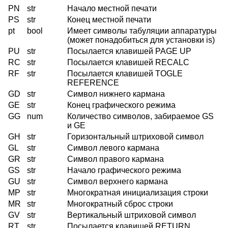
PN
str
Начало местной печати
PS
str
Конец местной печати
pt
bool
Имеет символы табуляции аппаратуры
(может понадобиться для установки is)
PU
str
Посылается клавишей PAGE UP
RC
str
Посылается клавишей RECALC
RF
str
Посылается клавишей TOGLE
REFERENCE
GD
str
Символ нижнего кармана
GE
str
Конец графического режима
GG
num
Количество символов, забираемое GS
и GE
GH
str
Горизонтальный штриховой символ
GL
str
Символ левого кармана
GR
str
Символ правого кармана
GS
str
Начало графического режима
GU
str
Символ верхнего кармана
MP
str
Многократная инициализация строки
MR
str
Многократный сброс строки
GV
str
Вертикальный штриховой символ
RT
str
Посылается клавишей RETURN