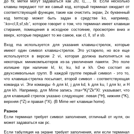
до f9, метки могут задаваться как 2l0, l1,..., l9. Если несколько
клавиш передают тот же самый код, который терминал ожидает от
соответствующей функции, такие как очистить экран, 2х буквенный
код termcap может быть задан в средстве ko, например,
':ko=cl,ll,sf,sb:', которое говорит о том, что терминал имеет клавиши
стирания, помещения в исходное состояние, просмотрен вниз и
вверх, которые передают то же самое, как cl, ll, sf и sb.
Вход ma используется для указания клавиш-стрелок, которые
имеют один символ клавиш-стрелок. Это устарело, но все еще
используется в версии 2 vi, которая должна выполняться на
некоторых миникомпьютеров из-за увеличения памяти. Это поле
излишне при наличии kl, kr, ku, kd и kh. Оно состоит из
двухсимвольных групп. В каждой группе первый символ - это то,
что клавиша-стрелка посылает, второй символ - соответствующая
команда vi. Эти команды -h для kl, j для kd, k для ku, l для kr, и H
для kh. Например, для Mime запись :ma=^Kj^Zk^Xl: указывает, что
для клавишей стрелок указано следующее: левая (^H), нижняя (^K),
верхняя (^Z) и правая (^X). (В Mime нет клавиши home).
Разное
Если терминал требует символ заполнения, отличный от нуля, он
может задаваться как pc.
Если табуляция на экране требует заполнения, или если терминал