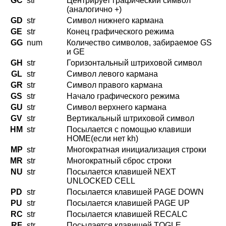
GC
str
Центрирует графический символ
(аналогично +)
GD
str
Символ нижнего кармана
GE
str
Конец графического режима
GG
num
Количество символов, забираемое GS
и GE
GH
str
Горизонтальный штриховой символ
GL
str
Символ левого кармана
GR
str
Символ правого кармана
GS
str
Начало графического режима
GU
str
Символ верхнего кармана
GV
str
Вертикальный штриховой символ
HM
str
Посылается с помощью клавиши
HOME(если нет kh)
MP
str
Многократная инициализация строки
MR
str
Многократный сброс строки
NU
str
Посылается клавишей NEXT
UNLOCKED CELL
PD
str
Посылается клавишей PAGE DOWN
PU
str
Посылается клавишей PAGE UP
RC
str
Посылается клавишей RECALC
RF
str
Посылается клавишей TOGLE