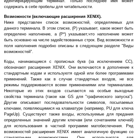
идентифицирующим терминал. Только последнее имя может
содержать в себе пробелы для читабельности.
Возможности (включающие расширения XENIX).
Ниже представлен список возможностей, определяемых для
данного терминала. В этом списке, (Р) указывает, какое может быть
определено наполнение, а (Р*) указывает,что наполнение может
быть основано на числе задействованных строк. Вид возможности и
поля наполнения подробно описаны в следующем разделе "Виды
возможностей".
Коды, начинающиеся с прописных букв (за исключением СС),
обозначают расширения XENIX. Они включаются в дополнение к
стандартным кодам и используютя одной или более программами
применений. Также как в случае стандартных входов, не все
режимы поддерживаются всеми применениями или терминалами.
Некоторые из этих входов ссылаются на особые выходные
свойства терминала (такое как GS для "графического запуска").
Другие описывают последовательности символов, посылаемых
ключами, появляющимися на клавиатуре (например, PU для ключа
PageUp). Существуют также входы, используемые для предания
определенных значений другим ключам (или сочетаниям ключей)
для использования в частной программе матобеспечения. Ряд
возможностей расширения XENIX имеет аналогичную функцию со
стандартными возможностями. Они используются для