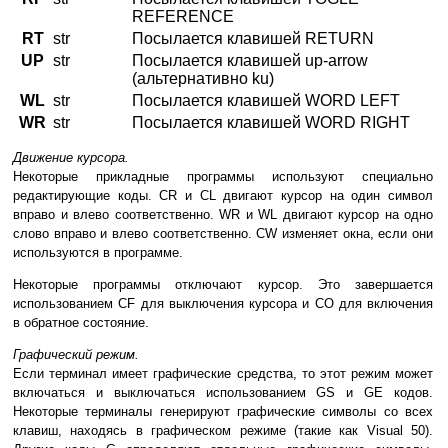
REFERENCE
RT
str
Посылается клавишей RETURN
UP
str
Посылается клавишей up-arrow
(альтернативно ku)
WL
str
Посылается клавишей WORD LEFT
WR
str
Посылается клавишей WORD RIGHT
Движение курсора.
Некоторые прикладные программы используют специально
редактирующие коды. CR и CL двигают курсор на один символ
вправо и влево соответственно. WR и WL двигают курсор на одно
слово вправо и влево соответственно. CW изменяет окна, если они
используются в программе.
Некоторые программы отключают курсор. Это завершается
использованием CF для выключения курсора и CO для включения
в обратное состояние.
Графический режим.
Если терминал имеет графические средства, то этот режим может
включаться и выключаться использованием GS и GE кодов.
Некоторые терминалы генерируют графические символы со всех
клавиш, находясь в графическом режиме (такие как Visual 50).