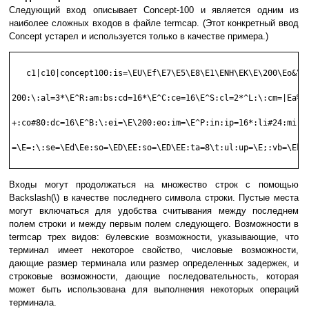
Следующий вход описывает Concept-100 и является одним из
наиболее сложных входов в файле termcap. (Этот конкретный ввод
Concept устарел и используется только в качестве примера.)
   c1|c10|concept100:is=\EU\Ef\E7\E5\E8\E1\ENH\EK\E\200\Eo&\

200:\:al=3*\E^R:am:bs:cd=16*\E^C:ce=16\E^S:cl=2*^L:\:cm=|Ea%+)
+:co#80:dc=16\E^B:\:ei=\E\200:eo:im=\E^P:in:ip=16*:li#24:mi:nd
=\E=:\:se=\Ed\Ee:so=\ED\EE:so=\ED\EE:ta=8\t:ul:up=\E;:vb=\Ek\E
Входы могут продолжаться на множество строк с помощью
Backslash(\) в качестве последнего символа строки. Пустые места
могут включаться для удобства считывания между последнем
полем строки и между первым полем следующего. Возможности в
termcap трех видов: булевские возможности, указывающие, что
терминал имеет некоторое свойство, числовые возможности,
дающие размер терминала или размер определенных задержек, и
строковые возможности, дающие последовательность, которая
может быть использована для выполнения некоторых операций
терминала.