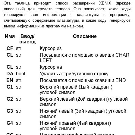
Эта таблица приводит список расширений XENIX (прежде
описанный) для средств termcap. Оно показывает, какие коды
генерируют ввод информации с клавиатуры в программу,
считывающую содержимое клавиатуры, и какие коды генерируют
вывод информации из программы на экран.
Имя
Ввод/
Описание
вывод
CF
str
Курсор из
CL
str
Посылается с помощью клавиши CHAR
LEFT
CL
str
Курсор на
DA
bool
Удалить аттрибутивную строку
EN
str
Посылается с помощью клавиши END
G1
str
Верхний правый (1ый квадрант)
угловой символ
G2
str
Верхний левый (2ой квадрант) угловой
символ
G3
str
Нижний левый (3ий квадрант) угловой
символ
G4
str
Нижний правый (4ый квадрант)
угловой символ