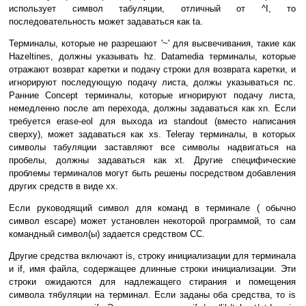
использует символ табуляции, отличный от ^I, то
последовательность может задаваться как ta.
Терминалы, которые не разрешают '~' для высвечивания, такие как
Hazeltines, должны указывать hz. Datamedia терминалы, которые
отражают возврат каретки и подачу строки для возврата каретки, и
игнорируют последующую подачу листа, должы указываться nc.
Ранние Concept терминалы, которые игнорируют подачу листа,
немедленно после am перехода, должны задаваться как xn. Если
требуется erase-eol для выхода из standout (вместо написания
сверху), может задаваться как xs. Teleray терминалы, в которых
символы табуляции заставляют все символы надвигаться на
пробелы, должны задаваться как xt. Другие специфические
проблемы терминалов могут быть решены посредством добавления
других средств в виде xx.
Если руководящий символ для команд в терминале ( обычно
символ escape) может установлен некоторой программой, то сам
командный символ(ы) задается средством CC.
Другие средства включают is, строку инициализации для терминала
и if, имя файла, содержащее длинные строки инициализации. Эти
строки ожидаются для надлежащего стирания и помещения
символа тябуляции на терминал. Если заданы оба средства, то is