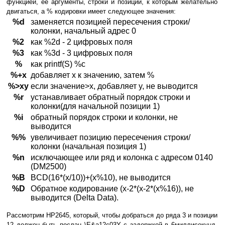
функцией, ее аргументы, строки и позиции, к которым желательно
двигаться, а % кодировки имеет следующее значения:
%d
заменяется позицией пересечения строки/
колонки, начальный адрес 0
%2
как %2d - 2 цифровых поля
%3
как %3d - 3 цифровых поля
%
как printf(S) %c
%+x
добавляет х к значению, затем %
%>xy
если значение>x, добавляет y, не выводится
%r
устанавливает обратный порядок строки и
колонки(для начальной позиции 1)
%i
обратный порядок строки и колонки, не
выводится
%%
увеличивает позицию пересечения строки/
колонки (начальная позиция 1)
%n
исключающее или ряд и колонка с адресом 0140
(DM2500)
%B
BCD(16*(x/10))+(x%10), не выводится
%D
Обратное кодирование (x-2*(x-2*(x%16)), не
выводится (Delta Data).
Рассмотрим HP2645, который, чтобы добраться до ряда 3 и позиции
12 должен быть послан \E&a12c03Y с задержкой в 6миллисекунд.