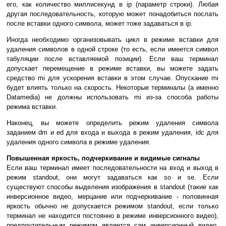
его, как количество миллисекунд в ip (параметр строки). Любая
другая последовательность, которую может понадобиться послать
после вставки одного символа, может тоже задаваться в ip.
Иногда необходимо организовывать цикл в режиме вставки для
удаления символов в одной строке (то есть, если имеется символ
табуляции после вставляемой позиции). Если ваш терминал
допускает перемещение в режиме вставки, вы можете задать
средство mi для ускорения вставки в этом случае. Опускание mi
будет влиять только на скорость. Некоторые терминалы (а именно
Datamedia) не должны использовать mi из-за способа работы
режима вставки.
Наконец, вы можете определить режим удаления символа
заданием dm и ed для входа и выхода в режим удаления, idc для
удаления одного символа в режиме удаления.
Повышенная яркость, подчеркивание и видимые сигналы
Если ваш терминал имеет последовательности на вход и выход в
режим standout, они могут задаваться как so и se. Если
существуют способы выделения изображения в standout (такие как
инверсионное видео, мерцание или подчеркивание - половинная
яркость обычно не допускается режимом standout, если только
терминал не находится постоянно в режиме инверсионного видео),
предпочтительным режимом является сам инверсионный видео.