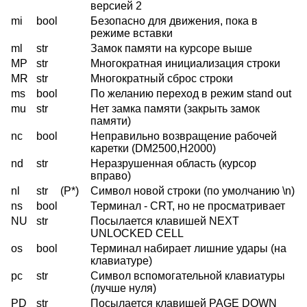
версией 2
mi
bool
Безопасно для движения, пока в
режиме вставки
ml
str
Замок памяти на курсоре выше
MP
str
Многократная инициализация строки
MR
str
Многократный сброс строки
ms
bool
По желанию переход в режим stand out
mu
str
Нет замка памяти (закрыть замок
памяти)
nc
bool
Неправильно возвращение рабочей
каретки (DM2500,H2000)
nd
str
Неразрушенная область (курсор
вправо)
nl
str
(P*)
Символ новой строки (по умолчанию \n)
ns
bool
Терминал - CRT, но не прoсматривает
NU
str
Посылается клавишей NEXT
UNLOCKED CELL
os
bool
Терминал набирает лишние удары (на
клавиатуре)
pc
str
Символ вспомогательной клавиатуры
(лучше нуля)
PD
str
Посылается клавишей PAGE DOWN