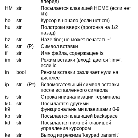
вперед)
HM
str
Посылается клавишей HOME (если нет
kh)
ho
str
Курсор в начало (если нет cm)
hu
str
Полстроки вверх (прогонка на 1/2
назад)
hz
str
Hazeltine; не может печатать ~'
ic
str
(P)
Символ вставки
if
str
Имя файла, содержащее is
im
str
Режим вставки (вход); дается ':im=',
если ic
in
bool
Режим вставки различает нули на
дисплее
ip
str
(P*)
Вспомогательный символ вставки
после вставленного символа
is
str
Строка инициализации терминала
k0-
str
Посылается другими
k9
функциональными клавишами 0-9
kb
str
Посылается клавишей backspace
kd
str
Посылается нижней клавишей
управления курсором
ke
str
Выход из режима 'keypad transmit'