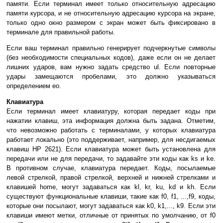
памяти. Если терминал имеет только относительную адресацию
памяти курсора, и не относительную адресацию курсора на экране,
только одно окно размером с экран может быть фиксировано в
терминале для правильной работы.
Если ваш терминал правильно генерирует подчеркнутые символы
(без необходимости специальных кодов), даже если он не делает
лишних ударов, вам нужно задать средство ul. Если повторные
удары замещаются пробелами, это должно указываться
определением eo.
Клавиатура
Если терминал имеет клавиатуру, которая передает коды при
нажатии клавиш, эта информация должна быть задана. Отметим,
что невозможно работать с терминалами, у которых клавиатура
работает локально (это поддерживает, например, для несдигаемых
клавиш HP 2621). Если клавиатура может быть установлена для
передачи или не для передачи, то задавайте эти коды как ks и ke.
В противном случае, клавиатура передает. Коды, посылаемые
левой стрелкой, правой стрелкой, верхней и нижней стрелками и
клавишей home, могут задаваться как kl, kr, ku, kd и kh. Если
существуют функциональные клавиши, такие как f0, f1, ...,f9, коды,
которые они посылают, могут задаваться как k0, k1,..., k9. Если эти
клавиши имеют метки, отличные от принятых по умолчанию, от f0