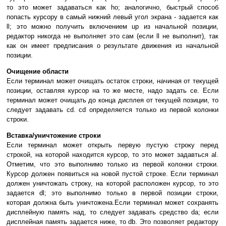
то это может задаваться как ho; аналогично, быстрый способ
попасть курсору в самый нижний левый угол экрана - задается как
ll; это можно получить включением up из начальной позиции,
редактор никогда не выполняет это сам (если ll не выполнит), так
как он имеет предписания о результате движения из начальной
позиции.
Очищение области
Если терминал может очищать остаток строки, начиная от текущей
позиции, оставляя курсор на то же месте, надо задать ce. Если
терминал может очищать до конца дисплея от текущей позиции, то
следует задавать cd. cd определяется только из первой колонки
строки.
Вставка/уничтожение строки
Если терминал может открыть первую пустую строку перед
строкой, на которой находится курсор, то это может задавться al.
Отметим, что это выполнимо только из первой колонки строки.
Курсор должен появиться на новой пустой строке. Если терминал
должен уничтожать строку, на которой расположен курсор, то это
задается dl; это выполнимо только в первой позиции строки,
которая должна быть уничтожена.Если терминал может сохранять
дисплейную память над, то следует задавать средство da; если
дисплейная память задается ниже, то db. Это позволяет редактору