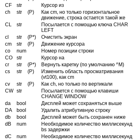
CF
str
Курсор из
ch
str
(P)
Как cm, но только горизонтальное
движение, строка остается такой же
CL
str
Посылается с помощью ключа CHAR
LEFT
cl
str
(P*)
Очистить экран
cm
str
(P)
Движение курсора
co
num
Номер позиции строки
CO
str
Курсор на
cr
str
(P*)
Вернуть каретку (по умолчанию ^M)
cs
str
(P)
Изменить область просматривания
(vt100), как cm
cv
str
(P)
Как ch, но только по вертикали
CW
str
Посылается с помощью клавиши
CHANGE WINDOW
da
bool
Дисплей может сохраняться выше
DA
bool
Удалить атрибутивную строку
db
bool
Дисплей может быть сохранен ниже
dB
num
Необходимое количество миллисекунд
bs задержки
dC
num
Необходимое количество миллисекунд