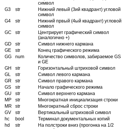
символ
G3
str
Нижний левый (3ий квадрант) угловой
символ
G4
str
Нижний првый (4ый квадрант) угловой
символ
GC
str
Центрирует графический символ
(аналогично +)
GD
str
Символ нижнего кармана
GE
str
Конец графического режима
GG
num
Количество символов, забираемое GS
и GE
GH
str
Горизонтальный штриховой символ
GL
str
Символ левого кармана
GR
str
Символ правого кармана
GS
str
Начало графического режима
GU
str
Символ верхнего кармана
MP
str
Многократная инициализация строки
MR
str
Многократный сброс строки
GV
str
Вертикальный штриховой символ
hc
bool
Терминал документальных копий
hd
str
На полстроки вниз (прогонка на 1/2