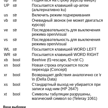
up
str
Подняться на строку (курсор вверх)
UP
str
Посылается клавишей up-arrow
(альтернативно ku)
us
str
Включить режим подчеркивания
vb
str
Очевидный звонок (не может двигаться
курсор)
ve
str
Последовательность для выключения
режима open/visual
vs
str
Последовательность для выключения
режима open/visual
WL
str
Посылается клавишей WORD LEFT
WR
str
Посылается клавишей WORD RIGHT
xb
bool
Beehive (f1=escape, f2=ctrl C)
xn
bool
Новая строка опускается после
перехода (Concept)
xr
bool
Возвращает действия аналогично ce \r
\n (Della Data)
xs
bool
Стандартный выход не убирается при
записи над ним (HP 264?)
xt
bool
Символы табуляции разрушены,
магический символ so (Teleray 1061)
Вход выборки