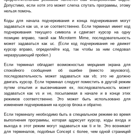
Допустимо, если хотя это может слегка спутать программы, этому
нельзя помочь.
Коды для начала подчеркивания и конца подчеркивания могут
задаваться как us, и ue соответственно. Если терминал имеет код
подчеркивания текущего символа и сдвигает курсор на одну
позицию вправо, такой как Microterm Mime, последовательность
может задаваться как uc. (Если код подчеркивания не движет
курсор вправо, определяйте код, так чтобы за ним следовал
неразрушающий пробел.)
Если терминал обладает возможностью мерцания экрана для
спокойного сообщения об ошибке (вместо звукового),
последовательность может задаваться как vb; это не должно
двигать курсор. Если терминал следует поместить в другой режим
путем откытия и высвечивания ex, последовательность может
задаваться как vs и ve, посылаемая в начале и в конце этих
режимов соответственно. Это может быть использовано для
изменения подчеркивания на курсор блока и обратно.
Если терминалу необходимо быть в специальном режиме во время
выполнения программы, которая адресует курсор, коды входа и
выхода в этот режим могут задаваться как ti и te. Это возникает
для терминалов, подобных Concept c более, чем одной страницей