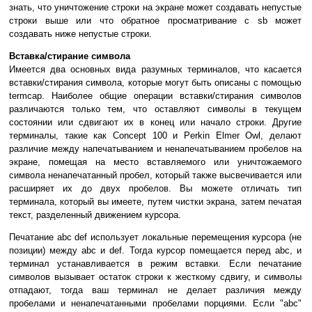
знать, что уничтожение строки на экране может создавать непустые
строки выше или что обратное просматривание с sb может
создавать ниже непустые строки.
Вставка/стирание символа
Имеется два основных вида разумных терминалов, что касается
вставки/стирания символа, которые могут быть описаны с помощью
termcap. Наиболее общие операции вставки/стирания символов
различаются только тем, что оставляют символы в текущем
состоянии или сдвигают их в конец или начало строки. Другие
терминалы, такие как Concept 100 и Perkin Elmer Owl, делают
различие между напечатыванием и ненапечатыванием пробелов на
экране, помещая на место вставляемого или уничтожаемого
символа ненапечатанный пробел, который также высвечивается или
расширяет их до двух пробелов. Вы можете отличать тип
терминала, который вы имеете, путем чистки экрана, затем печатая
текст, разделенный движением курсора.
Печатание abc def использует локальные перемещения курсора (не
позиции) между abc и def. Тогда курсор помещается перед abc, и
терминал устанавливается в режим вставки. Если печатание
символов вызывает остаток строки к жесткому сдвигу, и символы
отпадают, тогда ваш терминал не делает различия между
пробелами и ненапечатанными пробелами порциями. Если "abc"