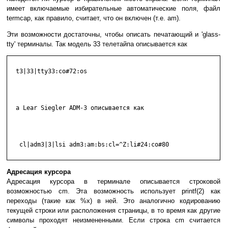
имеет включаемые избирательные автоматические поля, файл
termcap, как правило, считает, что он включен (т.е. am).
Эти возможности достаточны, чтобы описать печатающий и 'glass-
tty' терминалы. Так модель 33 телетайпа описывается как
  t3|33|tty33:co#72:os

  а Lear Siegler ADM-3 описывается как

   cl|adm3|3|lsi adm3:am:bs:cl=^Z:li#24:co#80

Адресация курсора
Адресация курсора в терминале описывается строковой
возможностью cm. Эта возможность использует printf(2) как
переходы (такие как %x) в ней. Это аналогично кодированию
текущей строки или расположения страницы, в то время как другие
символы проходят неизмененными. Если строка cm считается