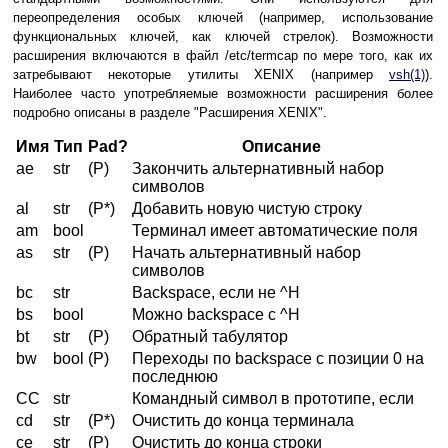
переопределения особых ключей (например, использование
функциональных ключей, как ключей стрелок). Возможности
расширения включаются в файл /etc/termcap по мере того, как их
затребывают некоторые утилиты XENIX (например
vsh(1)
).
Наиболее часто употребляемые возможности расширения более
подробно описаны в разделе "Расширения XENIX".
Имя
Тип
Pad?
Описание
ae
str
(P)
Закончить альтернативный набор
символов
al
str
(P*)
Добавить новую чистую строку
am
bool
Терминал имеет автоматические поля
as
str
(P)
Начать альтернативный набор
символов
bc
str
Backspace, если не ^H
bs
bool
Можно backspace c ^H
bt
str
(P)
Обратный табулятор
bw
bool
(P)
Переходы по backspace c позиции 0 на
последнюю
CC
str
Командный символ в прототипе, если
cd
str
(P*)
Очистить до конца терминала
ce
str
(P)
Очистить до конца строки