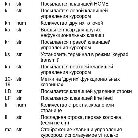
kh
str
Посылается клавишей HOME
kl
str
Посылается левой клавишей
управления курсором
kn
num
Количество 'других' ключей
ko
str
Вводы termcap для других
нефункциональных клавиш
kr
str
Посылается правой клавишей
управления курсором
ks
str
Установить терминал в режим 'keypad
transmit'
ku
str
Посылается верхней клавишей
управления курсором
10-
str
Метки на 'других' функциональных
19
клавишах
LD
str
Посылается клавишей удаления строки
LF
str
Посылается клавишей line feed
li
num
Количество строк на экране или
странице
ll
str
Последняя строка, первая колонка
(если не cm)
ma
str
Отображение клавиши управления
курсором, используемое vi только