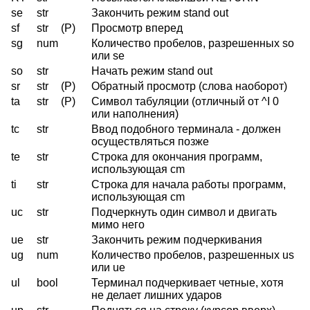
se
str
Закончить режим stand out
sf
str
(P)
Просмотр вперед
sg
num
Количество пробелов, разрешенных so
или se
so
str
Начать режим stand out
sr
str
(P)
Обратный просмотр (слова наоборот)
ta
str
(P)
Символ табуляции (отличный от ^I 0
или наполнения)
tc
str
Ввод подобного терминала - должен
осуществляться позже
te
str
Строка для окончания программ,
использующая cm
ti
str
Строка для начала работы программ,
использующая cm
uc
str
Подчеркнуть один символ и двигать
мимо него
ue
str
Закончить режим подчеркивания
ug
num
Количество пробелов, разрешенных us
или ue
ul
bool
Терминал подчеркивает четные, хотя
не делает лишних ударов