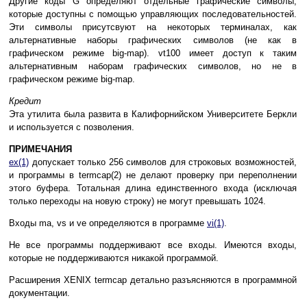
Другие коды G определяют отдельные графические символы,
которые доступны с помощью управляющих последовательностей.
Эти символы присутсвуют на некоторых терминалах, как
альтернативные наборы графических символов (не как в
графическом режиме big-map). vt100 имеет доступ к таким
альтернативным наборам графических символов, но не в
графическом режиме big-map.
Кредит
Эта утилита была развита в Калифорнийском Университете Беркли
и используется с позволения.
ПРИМЕЧАНИЯ
ex(1)
допускает только 256 символов для строковых возможностей,
и программы в termcap(2) не делают проверку при переполнении
этого буфера. Тотальная длина единственного входа (исключая
только переходы на новую строку) не могут превышать 1024.
Входы ma, vs и ve определяются в программе
vi(1)
.
Не все программы поддерживают все входы. Имеются входы,
которые не поддерживаются никакой программой.
Расширения XENIX termcap детально разъясняются в программной
документации.