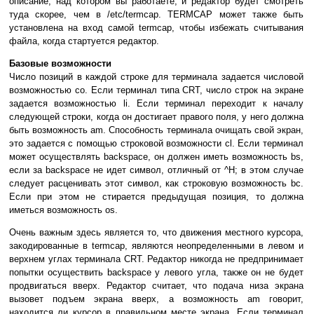
описание, над котором вы работаете, и редактор будет смотреть
туда скорее, чем в /etc/termcap. TERMCAP может также быть
установлена на вход самой termcap, чтобы избежать считывания
файла, когда стартуется редактор.
Базовые возможности
Число позиций в каждой строке для терминала задается числовой
возможностью co. Если терминал типа CRT, число строк на экране
задается возможностью li. Если терминал переходит к началу
следующей строки, когда он достигает правого поля, у него должна
быть возможность am. Способность терминала очищать свой экран,
это задается с помощью строковой возможности cl. Если терминал
может осуществлять backspace, он должен иметь возможность bs,
если за backspace не идет символ, отличный от ^H; в этом случае
следует расценивать этот символ, как строковую возможность bc.
Если при этом не стирается предыдущая позиция, то должна
иметься возможность os.
Очень важным здесь является то, что движения местного курсора,
закодированные в termcap, являются неопределенными в левом и
верхнем углах терминала CRT. Редактор никогда не предпринимает
попытки осуществить backspace у левого угла, также он не будет
продвигаться вверх. Редактор считает, что подача низа экрана
вызовет подъем экрана вверх, а возможность am говорит,
находится ли курсор в правильном месте экрана. Если терминал