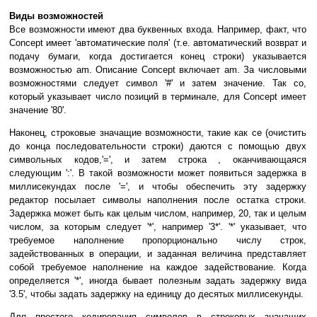
Виды возможностей
Все возможности имеют два буквенных входа. Например, факт, что
Concept имеет 'автоматические поля' (т.е. автоматический возврат и
подачу бумаги, когда достигается конец строки) указывается
возможностью am. Описание Concept включает am. За числовыми
возможностями следует символ '#' и затем значение. Так co,
который указывает число позиций в терминале, для Concept имеет
значение '80'.
Наконец, строковые значащие возможности, такие как ce (очистить
до конца последовательности строки) даются с помощью двух
символьных кодов,'=', и затем строка , оканчивающаяся
следующим ':'. В такой возможности может появиться задержка в
миллисекундах после '=', и чтобы обеспечить эту задержку
редактор посылает символы наполнения после остатка строки.
Задержка может быть как целым числом, например, 20, так и целым
числом, за которым следует '*', например '3*'. '*' указывает, что
требуемое наполнение пропорционально числу строк,
задействованных в операции, и заданная величина представляет
собой требуемое наполнение на каждое задействование. Когда
определяется '*', иногда бывает полезным задать задержку вида
'3.5', чтобы задать задержку на единицу до десятых миллисекунды.
Для простого кодирования символов в строковых значащих