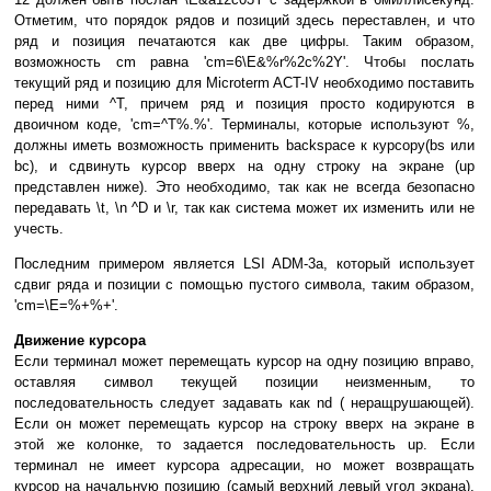
Отметим, что порядок рядов и позиций здесь переставлен, и что
ряд и позиция печатаются как две цифры. Таким образом,
возможность cm равна 'cm=6\E&%r%2c%2Y'. Чтобы послать
текущий ряд и позицию для Microterm ACT-IV необходимо поставить
перед ними ^T, причем ряд и позиция просто кодируются в
двоичном коде, 'cm=^T%.%'. Терминалы, которые используют %,
должны иметь возможность применить backspace к курсору(bs или
bc), и сдвинуть курсор вверх на одну строку на экране (up
представлен ниже). Это необходимо, так как не всегда безопасно
передавать \t, \n ^D и \r, так как система может их изменить или не
учесть.
Последним примером является LSI ADM-3a, который использует
сдвиг ряда и позиции с помощью пустого символа, таким образом,
'cm=\E=%+%+'.
Движение курсора
Если терминал может перемещать курсор на одну позицию вправо,
оставляя символ текущей позиции неизменным, то
последовательность следует задавать как nd ( неращрушающей).
Если он может перемещать курсор на строку вверх на экране в
этой же колонке, то задается последовательность up. Если
терминал не имеет курсора адресации, но может возвращать
курсор на начальную позицию (самый верхний левый угол экрана),