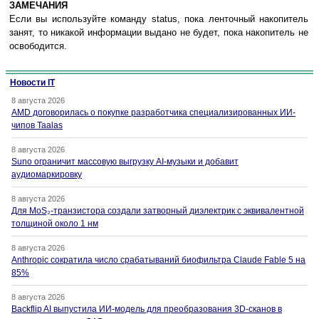
ЗАМЕЧАНИЯ
Если вы используйте команду status, пока ленточный накопитель
занят, то никакой информации выдано не будет, пока накопитель не
освободится.
Новости IT
8 августа 2026
AMD договорилась о покупке разработчика специализированных ИИ-
чипов Taalas
8 августа 2026
Suno ограничит массовую выгрузку AI-музыки и добавит
аудиомаркировку
8 августа 2026
Для MoS₂-транзистора создали затворный диэлектрик с эквивалентной
толщиной около 1 нм
8 августа 2026
Anthropic сократила число срабатываний биофильтра Claude Fable 5 на
85%
8 августа 2026
Backflip AI выпустила ИИ-модель для преобразования 3D-сканов в