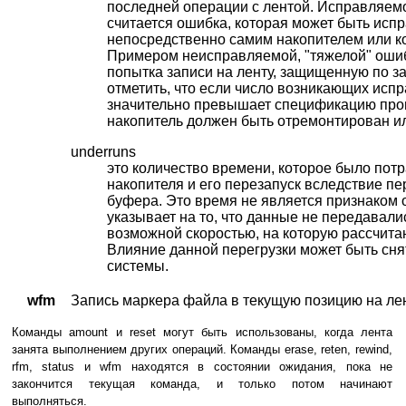
последней операции с лентой. Исправляем
считается ошибка, которая может быть исп
непосредственно самим накопителем или к
Примером неисправляемой, "тяжелой" оши
попытка записи на ленту, защищенную по з
отметить, что если число возникающих ис
значительно превышает спецификацию прои
накопитель должен быть отремонтирован и
underruns
это количество времени, которое было потр
накопителя и его перезапуск вследствие п
буфера. Это время не является признаком 
указывает на то, что данные не передавал
возможной скоростью, на которую рассчита
Влияние данной перегрузки может быть сня
системы.
wfm
Запись маркера файла в текущую позицию на ле
Команды amount и reset могут быть использованы, когда лента
занята выполнением других операций. Команды erase, reten, rewind,
rfm, status и wfm находятся в состоянии ожидания, пока не
закончится текущая команда, и только потом начинают
выполняться.