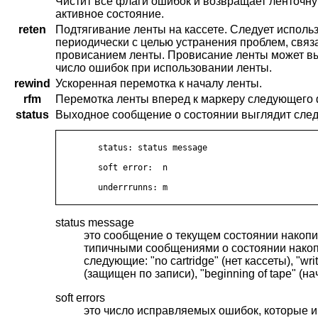
Чистит все флаги ошибок и возвращает ленточну
активное состояние.
reten
Подтягивание ленты на кассете. Следует исполь
периодически с целью устранения проблем, связ
провисанием ленты. Провисание ленты может в
число ошибок при использовании ленты.
rewind
Ускоренная перемотка к началу ленты.
rfm
Перемотка ленты вперед к маркеру следующего 
status
Выходное сообщение о состоянии выглядит сле
	status: status message

	soft error:  n

	underrrunns: m

status message
это сообщение о текущем состоянии накопи
типичными сообщениями о состоянии нако
следующие: "no cartridge" (нет кассеты), "writ
(защищен по записи), "beginning of tape" (на
soft errors
это число исправляемых ошибок, которые и