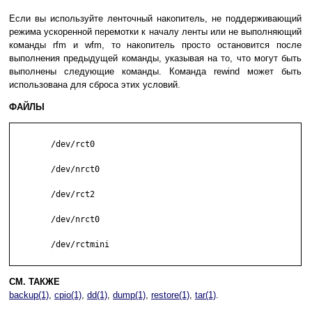
Если вы используйте ленточный накопитель, не поддерживающий
режима ускоренной перемотки к началу ленты или не выполняющий
команды rfm и wfm, то накопитель просто остановится после
выполнения предыдущей команды, указывая на то, что могут быть
выполнены следующие команды. Команда rewind может быть
использована для сброса этих условий.
ФАЙЛЫ
	/dev/rct0

	/dev/nrct0

	/dev/rct2

	/dev/nrct0

	/dev/rctmini

СМ. ТАКЖЕ
backup(1)
,
cpio(1)
,
dd(1)
,
dump(1)
,
restore(1)
,
tar(1)
.