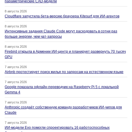
параметрические CAD-модели
8 августа 2026
Cloudflare запустила бета-версию браузера Kitesurf для ИИ-агентов
8 августа 2026
Интенсивные задания Claude Code могут расходовать в сотни раз
больше энергии, чем чат-запросы
8 августа 2026
Firebird открыла в Армении ИИ-центр и планирует развернуть 70 тысяч
GPU
7 августа 2026
Airbnb протестирует поиск жилья по запросам на естественном языке
7 августа 2026
Google показала офлайн-переводчик на Raspberry Pi 5 с локальной
Gemma 4
7 августа 2026
Anthropic создаёт собственную команду разработчиков ИИ-чипов для
Claude
7 августа 2026
ИИ-модели Evo помогли спроектировать 16 работоспособных