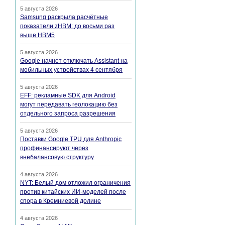
5 августа 2026
Samsung раскрыла расчётные
показатели zHBM: до восьми раз
выше HBM5
5 августа 2026
Google начнет отключать Assistant на
мобильных устройствах 4 сентября
5 августа 2026
EFF: рекламные SDK для Android
могут передавать геолокацию без
отдельного запроса разрешения
5 августа 2026
Поставки Google TPU для Anthropic
профинансируют через
внебалансовую структуру
4 августа 2026
NYT: Белый дом отложил ограничения
против китайских ИИ-моделей после
спора в Кремниевой долине
4 августа 2026