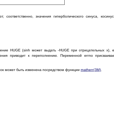
т, соответственно, значения гиперболического синуса, косину
чение HUGE (sinh может выдать -HUGE при отрицательных x), 
чения приводит к переполнению. Переменной errno присваива
ок может быть изменена посредством функции
matherr(3M)
.