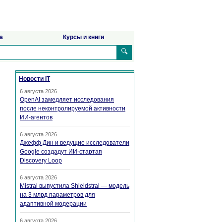
а
Курсы и книги
🔍
Новости IT
6 августа 2026
OpenAI замедляет исследования
после неконтролируемой активности
ИИ-агентов
6 августа 2026
Джефф Дин и ведущие исследователи
Google создадут ИИ-стартап
Discovery Loop
6 августа 2026
Mistral выпустила Shieldstral — модель
на 3 млрд параметров для
адаптивной модерации
6 августа 2026