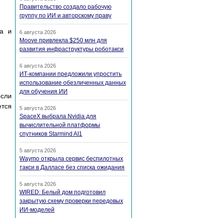
Правительство создало рабочую
группу по ИИ и авторскому праву
са и
6 августа 2026
Moove привлекла $250 млн для
развития инфраструктуры роботакси
6 августа 2026
ИТ-компании предложили упростить
использование обезличенных данных
для обучения ИИ
если
ется
5 августа 2026
SpaceX выбрала Nvidia для
вычислительной платформы
спутников Starmind AI1
5 августа 2026
Waymo открыла сервис беспилотных
такси в Далласе без списка ожидания
5 августа 2026
WIRED: Белый дом подготовил
закрытую схему проверки передовых
ИИ-моделей