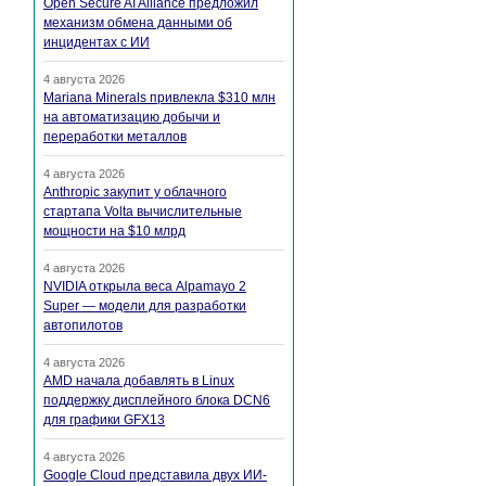
Open Secure AI Alliance предложил
механизм обмена данными об
инцидентах с ИИ
4 августа 2026
Mariana Minerals привлекла $310 млн
на автоматизацию добычи и
переработки металлов
4 августа 2026
Anthropic закупит у облачного
стартапа Volta вычислительные
мощности на $10 млрд
4 августа 2026
NVIDIA открыла веса Alpamayo 2
Super — модели для разработки
автопилотов
4 августа 2026
AMD начала добавлять в Linux
поддержку дисплейного блока DCN6
для графики GFX13
4 августа 2026
Google Cloud представила двух ИИ-