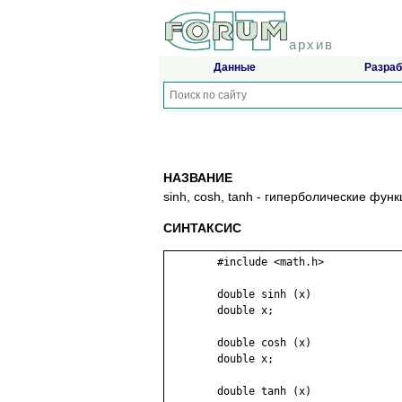
архив
Данные
Разраб
НАЗВАНИЕ
sinh, cosh, tanh - гиперболические фун
СИНТАКСИС
	#include <math.h>

	double sinh (x)

	double x;

	double cosh (x)

	double x;

	double tanh (x)
