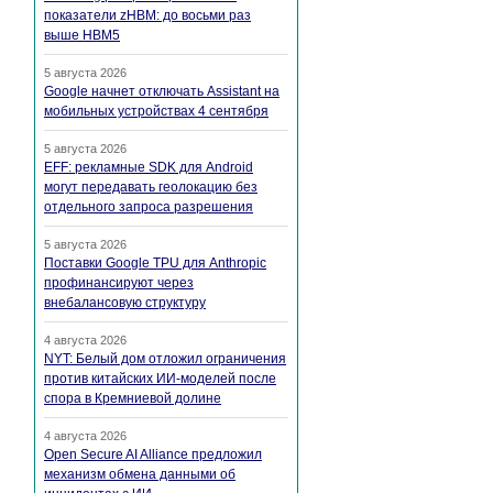
показатели zHBM: до восьми раз
выше HBM5
5 августа 2026
Google начнет отключать Assistant на
мобильных устройствах 4 сентября
5 августа 2026
EFF: рекламные SDK для Android
могут передавать геолокацию без
отдельного запроса разрешения
5 августа 2026
Поставки Google TPU для Anthropic
профинансируют через
внебалансовую структуру
4 августа 2026
NYT: Белый дом отложил ограничения
против китайских ИИ-моделей после
спора в Кремниевой долине
4 августа 2026
Open Secure AI Alliance предложил
механизм обмена данными об