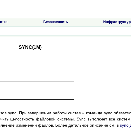
отка
Безопасность
Инфраструктур
SYNC(1M)
зов sync. При завершении работы системы команда sync обязате
чить целостность файловой системы. Sync вытолкнет все систе
олнение изменений файлов. Более детальное описание см. в
sync(