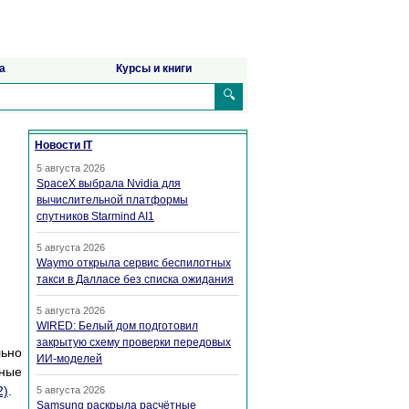
а
Курсы и книги
🔍
Новости IT
5 августа 2026
SpaceX выбрала Nvidia для
вычислительной платформы
спутников Starmind AI1
5 августа 2026
Waymo открыла сервис беспилотных
такси в Далласе без списка ожидания
5 августа 2026
WIRED: Белый дом подготовил
закрытую схему проверки передовых
льно
ИИ-моделей
мные
2)
.
5 августа 2026
Samsung раскрыла расчётные