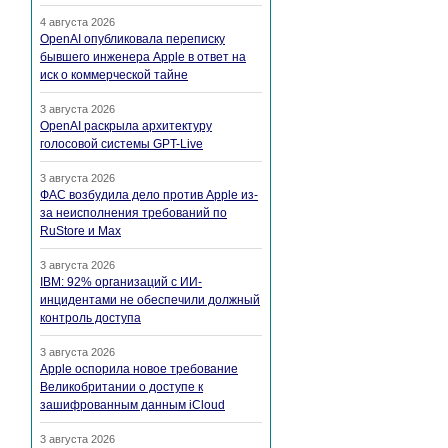
4 августа 2026
OpenAI опубликовала переписку
бывшего инженера Apple в ответ на
иск о коммерческой тайне
3 августа 2026
OpenAI раскрыла архитектуру
голосовой системы GPT-Live
3 августа 2026
ФАС возбудила дело против Apple из-
за неисполнения требований по
RuStore и Max
3 августа 2026
IBM: 92% организаций с ИИ-
инцидентами не обеспечили должный
контроль доступа
3 августа 2026
Apple оспорила новое требование
Великобритании о доступе к
зашифрованным данным iCloud
3 августа 2026