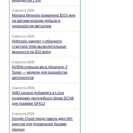
инцидентах с ИИ
4 августа 2026
Mariana Minerals привлекла $310 млн
на автоматизацию добычи и
переработки металлов
4 августа 2026
Anthropic закупит у облачного
стартапа Volta вычислительные
мощности на $10 млрд
4 августа 2026
NVIDIA открыла веса Alpamayo 2
Super — модели для разработки
автопилотов
4 августа 2026
AMD начала добавлять в Linux
поддержку дисплейного блока DCN6
для графики GFX13
4 августа 2026
Google Cloud представила двух ИИ-
агентов для управления базами
данных