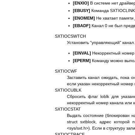
[ENXIO]
В системе нет драйвер
[EBUSY]
Команда SXTIOCLINK 
[ENOMEM]
Не хватает памяти 
[EBADF]
Канал 0 не был предв
SXTIOCSWTCH
Установить "управляющий" канал
[EINVAL]
Некорректный номер 
[EPERM]
Команду можно выполн
SXTIOCWF
Заставить канал ожидать, пока 
если указан некорректный номер 
SXTIOCUBLK
Сбросить флаг loblk для указа
некорректный номер канала или к
SXTIOCSTAT
Выдать состояние (блокирован на
struct sxtblock, адрес которой
<sys/sxt.h>). Если в структуру за
SXTIOCTRACE