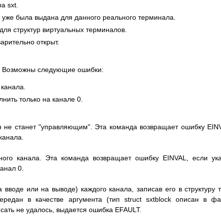
а sxt.
уже была выдана для данного реального терминала.
для структур виртуальных терминалов.
арительно открыт.
. Возможны следующие ошибки:
канала.
ить только на канале 0.
он не станет "управляющим". Эта команда возвращает ошибку EIN
канала.
нного канала. Эта команда возвращает ошибку EINVAL, если ук
анал 0.
 вводе или на выводе) каждого канала, записав его в структуру 
 передан в качестве аргумента (тип struct sxtblock описан в ф
писать не удалось, выдается ошибка EFAULT.