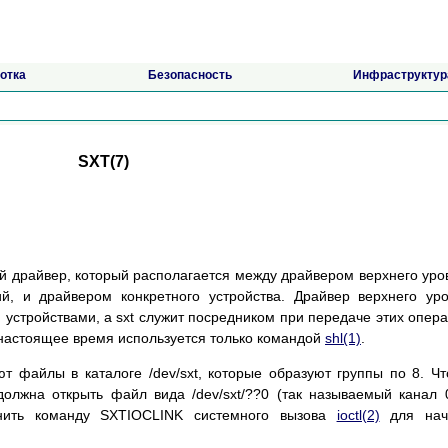
отка
Безопасность
Инфраструктур
SXT(7)
й драйвер, который располагается между драйвером верхнего уро
, и драйвером конкретного устройства. Драйвер верхнего ур
устройствами, а sxt служит посредником при передаче этих опер
в настоящее время используется только командой
shl(1)
.
т файлы в каталоге /dev/sxt, которые образуют группы по 8. Ч
должна открыть файл вида /dev/sxt/??0 (так называемый канал 
нить команду SXTIOCLINK системного вызова
ioctl(2)
для нач