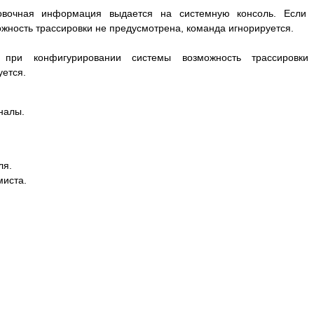
ровочная информация выдается на системную консоль. Если 
жность трассировки не предусмотрена, команда игнорируется.
и при конфигурировании системы возможность трассировки
уется.
налы.
ля.
миста.