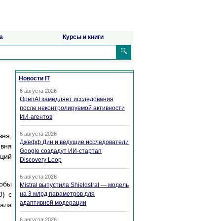
а
Курсы и книги
🔍
Новости IT
6 августа 2026
OpenAI замедляет исследования
после неконтролируемой активности
ИИ-агентов
6 августа 2026
вня,
Джефф Дин и ведущие исследователи
овня
Google создадут ИИ-стартап
аций
Discovery Loop
6 августа 2026
тобы
Mistral выпустила Shieldstral — модель
0) с
на 3 млрд параметров для
адаптивной модерации
ала
6 августа 2026