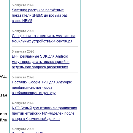
5 августа 2026
Samsung раскрыла расчётные
показатели zHBM: до восьми раз
выше HBM5
5 августа 2026
Google начнет отключать Assistant на
мобильных устройствах 4 сентября
5 августа 2026
EFF: рекламные SDK для Android
могут передавать геолокацию без
отдельного запроса разрешения
VAL,
5 августа 2026
Поставки Google TPU для Anthropic
профинансируют через
внебалансовую структуру
азан
4 августа 2026
NYT: Белый дом отложил ограничения
типа
против китайских ИИ-моделей после
спора в Кремниевой долине
айле
4 августа 2026