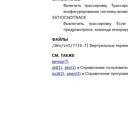
Включить трассировку. Трасси
конфигурировании системы возмо
SXTIOCNOTRACE
Выключить трассировку. Есл
предусмотрена, команда игнорир
ФАЙЛЫ
/dev/sxt/??[0-7]
Виртуальные терми
СМ. ТАКЖЕ
termio(7)
.
shl(1)
,
stty(1)
в Справочнике пользовате
ioctl(2)
,
open(2)
в Справочнике програм