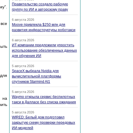
Правительство создало рабочую
му".
группу по ИИ и авторскому праву
6 августа 2026
 все
Moove привлекла $250 млн для
развития инфраструктуры роботакси
6 августа 2026
ИТ-компании предложили упростить
рыть
использование обезличенных данных
для обучения ИИ
5 августа 2026
SpaceX выбрала Nvidia для
 для
вычислительной платформы
спутников Starmind AI1
5 августа 2026
Waymo открыла сервис беспилотных
в на
такси в Далласе без списка ожидания
нить
5 августа 2026
WIRED: Белый дом подготовил
закрытую схему проверки передовых
ИИ-моделей