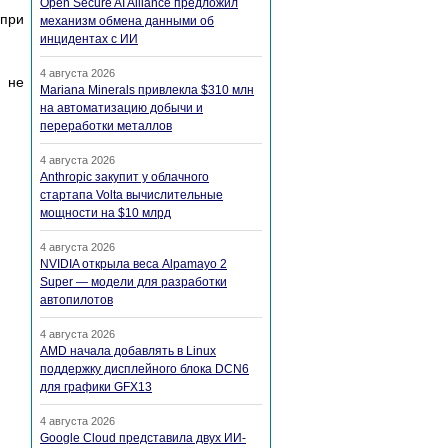
Open Secure AI Alliance предложил
при
механизм обмена данными об
инцидентах с ИИ
4 августа 2026
 не
Mariana Minerals привлекла $310 млн
на автоматизацию добычи и
переработки металлов
4 августа 2026
Anthropic закупит у облачного
стартапа Volta вычислительные
мощности на $10 млрд
4 августа 2026
NVIDIA открыла веса Alpamayo 2
Super — модели для разработки
автопилотов
4 августа 2026
AMD начала добавлять в Linux
поддержку дисплейного блока DCN6
для графики GFX13
4 августа 2026
Google Cloud представила двух ИИ-