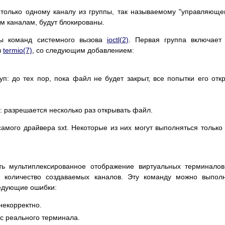
 только одному каналу из группы, так называемому "управляюще
м каналам, будут блокированы.
пы команд системного вызова
ioctl(2)
. Первая группа включает
в
termio(7)
, со следующим добавлением:
п: до тех пор, пока файл не будет закрыт, все попытки его отк
 разрешается несколько раз открывать файл.
амого драйвера sxt. Некоторые из них могут выполняться только
ть мультиплексированное отображение виртуальных терминало
я количество создаваемых каналов. Эту команду можно выпол
ледующие ошибки:
некорректно.
с реального терминала.