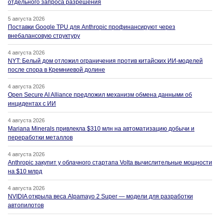
отдельного запроса разрешения
5 августа 2026
Поставки Google TPU для Anthropic профинансируют через
внебалансовую структуру
4 августа 2026
NYT: Белый дом отложил ограничения против китайских ИИ-моделей
после спора в Кремниевой долине
4 августа 2026
Open Secure AI Alliance предложил механизм обмена данными об
инцидентах с ИИ
4 августа 2026
Mariana Minerals привлекла $310 млн на автоматизацию добычи и
переработки металлов
4 августа 2026
Anthropic закупит у облачного стартапа Volta вычислительные мощности
на $10 млрд
4 августа 2026
NVIDIA открыла веса Alpamayo 2 Super — модели для разработки
автопилотов