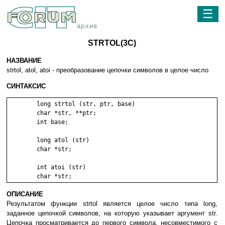
☰
архив
STRTOL(3C)
НАЗВАНИЕ
strtol, atol, atoi - преобразование цепочки символов в целое число
СИНТАКСИС
	long strtol (str, ptr, base)

	char *str, **ptr;

	int base;

	long atol (str)

	char *str;

	int atoi (str)

ОПИСАНИЕ
Результатом функции strtol является целое число типа long,
заданное цепочкой символов, на которую указывает аргумент str.
Цепочка просматривается до первого символа, несовместимого с