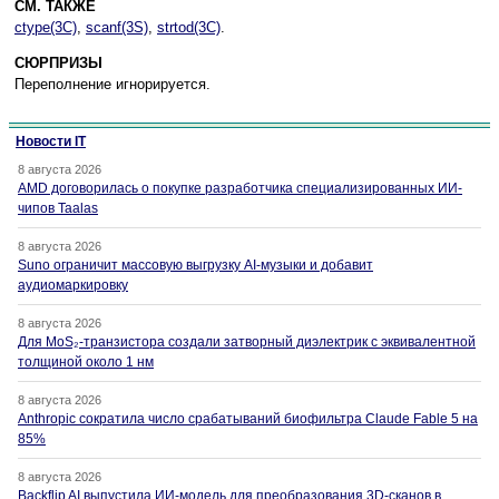
СМ. ТАКЖЕ
ctype(3C)
,
scanf(3S)
,
strtod(3C)
.
СЮРПРИЗЫ
Переполнение игнорируется.
Новости IT
8 августа 2026
AMD договорилась о покупке разработчика специализированных ИИ-
чипов Taalas
8 августа 2026
Suno ограничит массовую выгрузку AI-музыки и добавит
аудиомаркировку
8 августа 2026
Для MoS₂-транзистора создали затворный диэлектрик с эквивалентной
толщиной около 1 нм
8 августа 2026
Anthropic сократила число срабатываний биофильтра Claude Fable 5 на
85%
8 августа 2026
Backflip AI выпустила ИИ-модель для преобразования 3D-сканов в