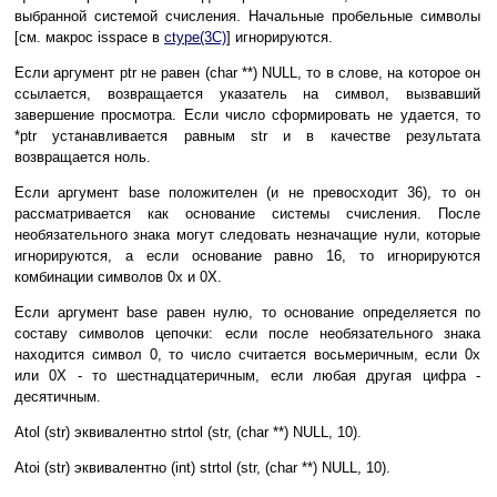
выбранной системой счисления. Начальные пробельные символы
[см. макрос isspace в
ctype(3C)
] игнорируются.
Если аргумент ptr не равен (char **) NULL, то в слове, на которое он
ссылается, возвращается указатель на символ, вызвавший
завершение просмотра. Если число сформировать не удается, то
*ptr устанавливается равным str и в качестве результата
возвращается ноль.
Если аргумент base положителен (и не превосходит 36), то он
рассматривается как основание системы счисления. После
необязательного знака могут следовать незначащие нули, которые
игнорируются, а если основание равно 16, то игнорируются
комбинации символов 0x и 0X.
Если аргумент base равен нулю, то основание определяется по
составу символов цепочки: если после необязательного знака
находится символ 0, то число считается восьмеричным, если 0x
или 0X - то шестнадцатеричным, если любая другая цифра -
десятичным.
Atol (str) эквивалентно strtol (str, (char **) NULL, 10).
Atoi (str) эквивалентно (int) strtol (str, (char **) NULL, 10).