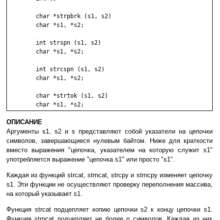
	char *strpbrk (s1, s2)

	char *s1, *s2;

	int strspn (s1, s2)

	char *s1, *s2;

	int strcspn (s1, s2)

	char *s1, *s2;

	char *strtok (s1, s2)

ОПИСАНИЕ
Аргументы s1, s2 и s представляют собой указатели на цепочки
символов, завершающиеся нулевым байтом. Ниже для краткости
вместо выражения "цепочка, указателем на которую служит s1"
употребляется выражение "цепочка s1" или просто "s1".
Каждая из функций strcat, strncat, strcpy и strncpy изменяет цепочку
s1. Эти функции не осуществляют проверку переполнения массива,
на который указывает s1.
Функция strcat подцепляет копию цепочки s2 к концу цепочки s1.
Функция strncat подцепляет не более n символов. Каждая из них