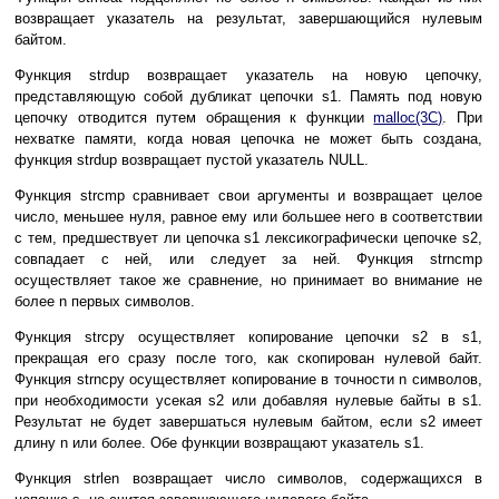
возвращает указатель на результат, завершающийся нулевым
байтом.
Функция strdup возвращает указатель на новую цепочку,
представляющую собой дубликат цепочки s1. Память под новую
цепочку отводится путем обращения к функции
malloc(3C)
. При
нехватке памяти, когда новая цепочка не может быть создана,
функция strdup возвращает пустой указатель NULL.
Функция strcmp сравнивает свои аргументы и возвращает целое
число, меньшее нуля, равное ему или большее него в соответствии
с тем, предшествует ли цепочка s1 лексикографически цепочке s2,
совпадает с ней, или следует за ней. Функция strncmp
осуществляет такое же сравнение, но принимает во внимание не
более n первых символов.
Функция strcpy осуществляет копирование цепочки s2 в s1,
прекращая его сразу после того, как скопирован нулевой байт.
Функция strncpy осуществляет копирование в точности n символов,
при необходимости усекая s2 или добавляя нулевые байты в s1.
Результат не будет завершаться нулевым байтом, если s2 имеет
длину n или более. Обе функции возвращают указатель s1.
Функция strlen возвращает число символов, содержащихся в