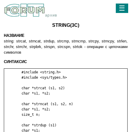
☰
архив
STRING(3C)
НАЗВАНИЕ
string: strcat, strncat, strdup, strcmp, strncmp, strcpy, strncpy, strlen,
strchr, strrchr, strpbrk, strspn, strcspn, strtok - операции с цепочками
символов
СИНТАКСИС
	#include <string.h>

	#include <sys/types.h>

	char *strcat (s1, s2)

	char *s1, *s2;

	char *strncat (s1, s2, n)

	char *s1, *s2;

	size_t n;

	char *strdup (s1)

	char *s1;
