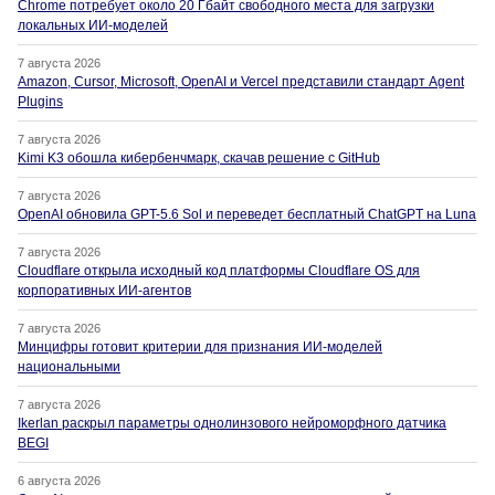
Chrome потребует около 20 Гбайт свободного места для загрузки
локальных ИИ-моделей
7 августа 2026
Amazon, Cursor, Microsoft, OpenAI и Vercel представили стандарт Agent
Plugins
7 августа 2026
Kimi K3 обошла кибербенчмарк, скачав решение с GitHub
7 августа 2026
OpenAI обновила GPT-5.6 Sol и переведет бесплатный ChatGPT на Luna
7 августа 2026
Cloudflare открыла исходный код платформы Cloudflare OS для
корпоративных ИИ-агентов
7 августа 2026
Минцифры готовит критерии для признания ИИ-моделей
национальными
7 августа 2026
Ikerlan раскрыл параметры однолинзового нейроморфного датчика
BEGI
6 августа 2026