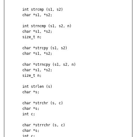
	int strcmp (s1, s2)

	char *s1, *s2;

	int strncmp (s1, s2, n)

	char *s1, *s2;

	size_t n;

	char *strcpy (s1, s2)

	char *s1, *s2;

	char *strncpy (s1, s2, n)

	char *s1, *s2;

	size_t n;

	int strlen (s)

	char *s;

	char *strchr (s, c)

	char *s;

	int c;

	char *strrchr (s, c)

	char *s;

	int c;
