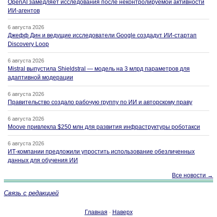
OpenAI замедляет исследования после неконтролируемой активности
ИИ-агентов
6 августа 2026
Джефф Дин и ведущие исследователи Google создадут ИИ-стартап
Discovery Loop
6 августа 2026
Mistral выпустила Shieldstral — модель на 3 млрд параметров для
адаптивной модерации
6 августа 2026
Правительство создало рабочую группу по ИИ и авторскому праву
6 августа 2026
Moove привлекла $250 млн для развития инфраструктуры роботакси
6 августа 2026
ИТ-компании предложили упростить использование обезличенных
данных для обучения ИИ
Все новости →
Связь с редакцией
Главная
·
Наверх