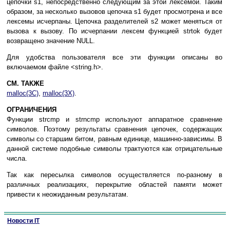
цепочки s1, непосредственно следующим за этой лексемой. Таким
образом, за несколько вызовов цепочка s1 будет просмотрена и все
лексемы исчерпаны. Цепочка разделителей s2 может меняться от
вызова к вызову. По исчерпании лексем функцией strtok будет
возвращено значение NULL.
Для удобства пользователя все эти функции описаны во
включаемом файле <string.h>.
СМ. ТАКЖЕ
malloc(3C)
,
malloc(3X)
.
ОГРАНИЧЕНИЯ
Функции strcmp и strncmp используют аппаратное сравнение
символов. Поэтому результаты сравнения цепочек, содержащих
символы со старшим битом, равным единице, машинно-зависимы. В
данной системе подобные символы трактуются как отрицательные
числа.
Так как пересылка символов осуществляется по-разному в
различных реализациях, перекрытие областей памяти может
привести к неожиданным результатам.
Новости IT