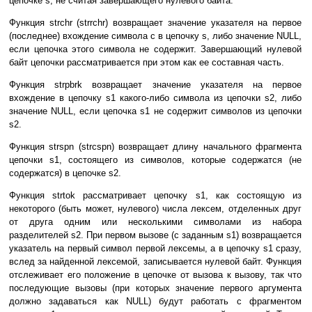
цепочке s, не считая завершающего нулевого байта.
Функция strchr (strrchr) возвращает значение указателя на первое
(последнее) вхождение символа c в цепочку s, либо значение NULL,
если цепочка этого символа не содержит. Завершающий нулевой
байт цепочки рассматривается при этом как ее составная часть.
Функция strpbrk возвращает значение указателя на первое
вхождение в цепочку s1 какого-либо символа из цепочки s2, либо
значение NULL, если цепочка s1 не содержит символов из цепочки
s2.
Функция strspn (strcspn) возвращает длину начального фрагмента
цепочки s1, состоящего из символов, которые содержатся (не
содержатся) в цепочке s2.
Функция strtok рассматривает цепочку s1, как состоящую из
некоторого (быть может, нулевого) числа лексем, отделенных друг
от друга одним или несколькими символами из набора
разделителей s2. При первом вызове (с заданным s1) возвращается
указатель на первый символ первой лексемы, а в цепочку s1 сразу,
вслед за найденной лексемой, записывается нулевой байт. Функция
отслеживает его положение в цепочке от вызова к вызову, так что
последующие вызовы (при которых значение первого аргумента
должно задаваться как NULL) будут работать с фрагментом