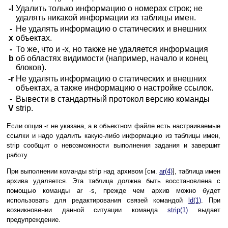
-l
Удалить только информацию о номерах строк; не
удалять никакой информации из таблицы имен.
-
Не удалять информацию о статических и внешних
x
объектах.
-
То же, что и -x, но также не удаляется информация
b
об областях видимости (например, начало и конец
блоков).
-r
Не удалять информацию о статических и внешних
объектах, а также информацию о настройке ссылок.
-
Вывести в стандартный протокол версию команды
V
strip.
Если опция -r не указана, а в объектном файле есть настраиваемые
ссылки и надо удалить какую-либо информацию из таблицы имен,
strip сообщит о невозможности выполнения задания и завершит
работу.
При выполнении команды strip над архивом [см.
ar(4)
], таблица имен
архива удаляется. Эта таблица должна быть восстановлена с
помощью команды ar -s, прежде чем архив можно будет
использовать для редактирования связей командой
ld(1)
. При
возникновении данной ситуации команда
strip(1)
выдает
предупреждение.