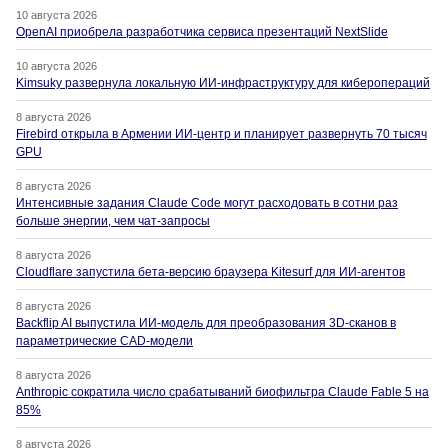
10 августа 2026
OpenAI приобрела разработчика сервиса презентаций NextSlide
10 августа 2026
Kimsuky развернула локальную ИИ-инфраструктуру для киберопераций
8 августа 2026
Firebird открыла в Армении ИИ-центр и планирует развернуть 70 тысяч
GPU
8 августа 2026
Интенсивные задания Claude Code могут расходовать в сотни раз
больше энергии, чем чат-запросы
8 августа 2026
Cloudflare запустила бета-версию браузера Kitesurf для ИИ-агентов
8 августа 2026
Backflip AI выпустила ИИ-модель для преобразования 3D-сканов в
параметрические CAD-модели
8 августа 2026
Anthropic сократила число срабатываний биофильтра Claude Fable 5 на
85%
8 августа 2026