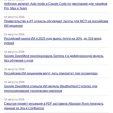
Anthropic включит Auto mode в Claude Code по умолчанию для тарифов
Pro, Max и Team
10 августа 2026
Правительство и ИТ-отрасль обсуждают льготы для МСП на российские
ИИ-решения
10 августа 2026
Российский рынок ИИ в 2025 году вырос почти на 30%, до 316 млрд
рублей
10 августа 2026
Google DeepMind преобразовала Gemma 4 в диффузионную модель
без обучения с нуля
10 августа 2026
Российским ИИ-решениям могут дать приоритет при госзакупках
10 августа 2026
Google DeepMind открыла ИИ-модель WeatherNext Cyclones для
прогнозирования тропических циклонов
10 августа 2026
Скрытая промпт-инъекция в PDF заставила Atlassian Rovo передать
данные из Jira и Confluence