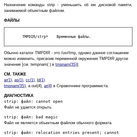
Назначение команды strip - уменьшить об ем дисковой памяти,
занимаемой объектным файлом.
ФАЙЛЫ
	TMPDIR/strp*    Временные файлы.

Обычно каталог TMPDIR - это /usr/tmp, однако данное соглашение
можно изменить, присвоив переменной окружения TMPDIR другое
значение [см. tempnam( ) в
tmpnam(3S)
].
СМ. ТАКЖЕ
ar(1)
,
as(1)
,
cc(1)
,
ld(1)
.
tmpnam(3S)
, a.out(4),
ar(4)
в Справочнике программиста.
ДИАГНОСТИКА
strip: файл: cannot open
Файл не удается открыть.
strip: файл: bad magic
Файл не является объектным файлом обычного формата.
strip: файл: relocation entries present; cannot