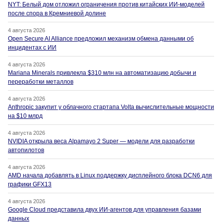
NYT: Белый дом отложил ограничения против китайских ИИ-моделей
после спора в Кремниевой долине
4 августа 2026
Open Secure AI Alliance предложил механизм обмена данными об
инцидентах с ИИ
4 августа 2026
Mariana Minerals привлекла $310 млн на автоматизацию добычи и
переработки металлов
4 августа 2026
Anthropic закупит у облачного стартапа Volta вычислительные мощности
на $10 млрд
4 августа 2026
NVIDIA открыла веса Alpamayo 2 Super — модели для разработки
автопилотов
4 августа 2026
AMD начала добавлять в Linux поддержку дисплейного блока DCN6 для
графики GFX13
4 августа 2026
Google Cloud представила двух ИИ-агентов для управления базами
данных