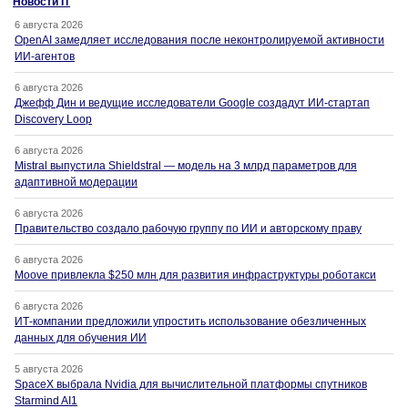
Новости IT
6 августа 2026
OpenAI замедляет исследования после неконтролируемой активности
ИИ-агентов
6 августа 2026
Джефф Дин и ведущие исследователи Google создадут ИИ-стартап
Discovery Loop
6 августа 2026
Mistral выпустила Shieldstral — модель на 3 млрд параметров для
адаптивной модерации
6 августа 2026
Правительство создало рабочую группу по ИИ и авторскому праву
6 августа 2026
Moove привлекла $250 млн для развития инфраструктуры роботакси
6 августа 2026
ИТ-компании предложили упростить использование обезличенных
данных для обучения ИИ
5 августа 2026
SpaceX выбрала Nvidia для вычислительной платформы спутников
Starmind AI1