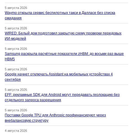
5 августа 2026
Waymo открыла сервис беспилотных такси в Далласе без списка
ожидания
5 августа 2026
WIRED: Белый дом подготовил закрытую схему проверки передовых
ИИ-моделей
5 августа 2026
Samsung раскрыла расчётные показатели zHBM: до восьми раз выше
HBM5
5 августа 2026
Google начнет отключать Assistant на мобильных устройствах 4
сентября
5 августа 2026
EFF: рекламные SDK для Android могут передавать геолокацию без
отдельного запроса разрешения
5 августа 2026
Поставки Google TPU для Anthropic профинансируют через
внебалансовую структуру
4 августа 2026