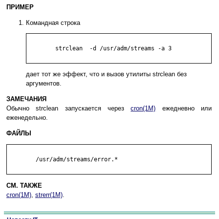
ПРИМЕР
Командная строка
	strclean  -d /usr/adm/streams -a 3

дает тот же эффект, что и вызов утилиты strclean без
аргументов.
ЗАМЕЧАНИЯ
Обычно strclean запускается через
cron(1M)
ежедневно или
еженедельно.
ФАЙЛЫ
	/usr/adm/streams/error.*

СМ. ТАКЖЕ
cron(1M)
,
strerr(1M)
.