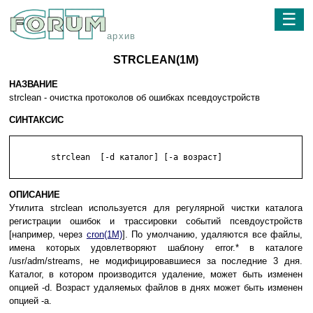
☰
архив
STRCLEAN(1M)
НАЗВАНИЕ
strclean - очистка протоколов об ошибках псевдоустройств
СИНТАКСИС
	strclean  [-d каталог] [-a возраст]

ОПИСАНИЕ
Утилита strclean используется для регулярной чистки каталога
регистрации ошибок и трассировки событий псевдоустройств
[например, через
cron(1M)
]. По умолчанию, удаляются все файлы,
имена которых удовлетворяют шаблону error.* в каталоге
/usr/adm/streams, не модифицировавшиеся за последние 3 дня.
Каталог, в котором производится удаление, может быть изменен
опцией -d. Возраст удаляемых файлов в днях может быть изменен
опцией -a.