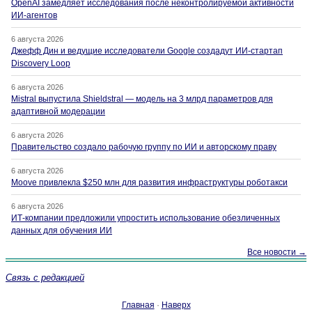
OpenAI замедляет исследования после неконтролируемой активности
ИИ-агентов
6 августа 2026
Джефф Дин и ведущие исследователи Google создадут ИИ-стартап
Discovery Loop
6 августа 2026
Mistral выпустила Shieldstral — модель на 3 млрд параметров для
адаптивной модерации
6 августа 2026
Правительство создало рабочую группу по ИИ и авторскому праву
6 августа 2026
Moove привлекла $250 млн для развития инфраструктуры роботакси
6 августа 2026
ИТ-компании предложили упростить использование обезличенных
данных для обучения ИИ
Все новости →
Связь с редакцией
Главная
·
Наверх