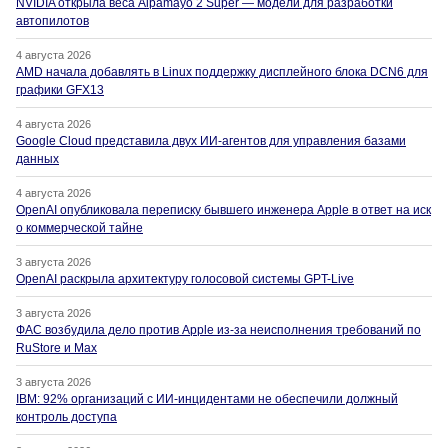
NVIDIA открыла веса Alpamayo 2 Super — модели для разработки
автопилотов
4 августа 2026
AMD начала добавлять в Linux поддержку дисплейного блока DCN6 для
графики GFX13
4 августа 2026
Google Cloud представила двух ИИ-агентов для управления базами
данных
4 августа 2026
OpenAI опубликовала переписку бывшего инженера Apple в ответ на иск
о коммерческой тайне
3 августа 2026
OpenAI раскрыла архитектуру голосовой системы GPT-Live
3 августа 2026
ФАС возбудила дело против Apple из-за неисполнения требований по
RuStore и Max
3 августа 2026
IBM: 92% организаций с ИИ-инцидентами не обеспечили должный
контроль доступа