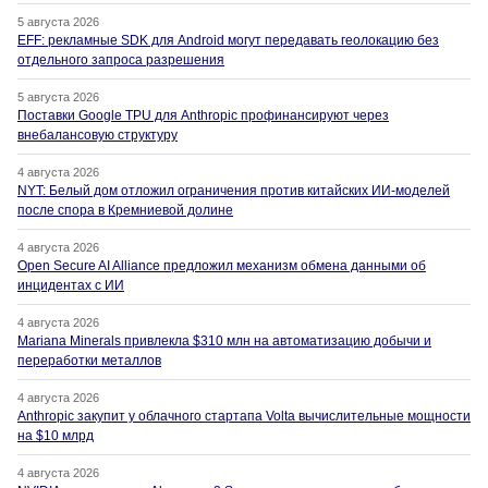
5 августа 2026
EFF: рекламные SDK для Android могут передавать геолокацию без
отдельного запроса разрешения
5 августа 2026
Поставки Google TPU для Anthropic профинансируют через
внебалансовую структуру
4 августа 2026
NYT: Белый дом отложил ограничения против китайских ИИ-моделей
после спора в Кремниевой долине
4 августа 2026
Open Secure AI Alliance предложил механизм обмена данными об
инцидентах с ИИ
4 августа 2026
Mariana Minerals привлекла $310 млн на автоматизацию добычи и
переработки металлов
4 августа 2026
Anthropic закупит у облачного стартапа Volta вычислительные мощности
на $10 млрд
4 августа 2026