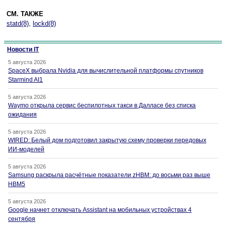
СМ. ТАКЖЕ
statd(8)
,
lockd(8)
Новости IT
5 августа 2026
SpaceX выбрала Nvidia для вычислительной платформы спутников
Starmind AI1
5 августа 2026
Waymo открыла сервис беспилотных такси в Далласе без списка
ожидания
5 августа 2026
WIRED: Белый дом подготовил закрытую схему проверки передовых
ИИ-моделей
5 августа 2026
Samsung раскрыла расчётные показатели zHBM: до восьми раз выше
HBM5
5 августа 2026
Google начнет отключать Assistant на мобильных устройствах 4
сентября