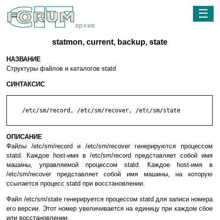
☰
архив
statmon, current, backup, state
НАЗВАНИЕ
Структуры файлов и каталогов statd
СИНТАКСИС
    /etc/sm/record, /etc/sm/recover, /etc/sm/state

ОПИСАНИЕ
Файлы /etc/sm/record и /etc/sm/recover генерируются процессом
statd. Каждое host-имя в /etc/sm/record представляет собой имя
машины, управляемой процессом statd. Каждое host-имя в
/etc/sm/recover представляет собой имя машины, на которую
ссылается процесс statd при восстановлении.
Файл /etc/sm/state генерируется процессом statd для записи номера
его версии. Этот номер увеличивается на единицу при каждом сбое
или восстановлении.