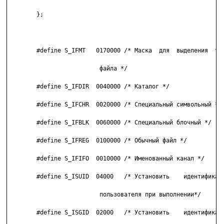
        };

        #define S_IFMT   0170000 /* Маска  для  выделения  тип
                          файла */

        #define S_IFDIR  0040000 /* Каталог */

        #define S_IFCHR  0020000 /* Специальный символьный */

        #define S_IFBLK  0060000 /* Специальный блочный */

        #define S_IFREG  0100000 /* Обычный файл */

        #define S_IFIFO  0010000 /* Именованный канал */

        #define S_ISUID  04000   /* Установить    идентификато
                          пользователя при выполнении*/

        #define S_ISGID  02000   /* Установить    идентификато