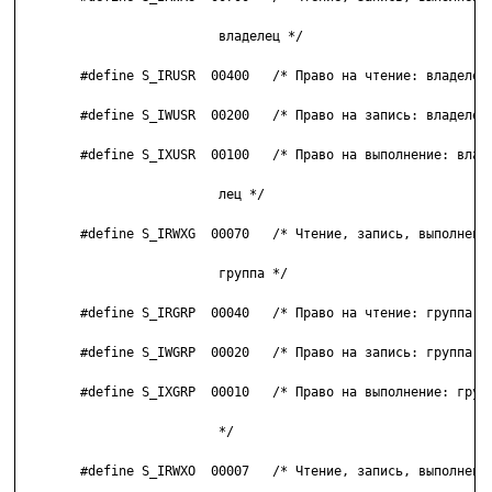
                          владелец */

        #define S_IRUSR  00400   /* Право на чтение: владелец*
        #define S_IWUSR  00200   /* Право на запись: владелец*
        #define S_IXUSR  00100   /* Право на выполнение: владе
                          лец */

        #define S_IRWXG  00070   /* Чтение, запись, выполнение
                          группа */

        #define S_IRGRP  00040   /* Право на чтение: группа */
        #define S_IWGRP  00020   /* Право на запись: группа */
        #define S_IXGRP  00010   /* Право на выполнение: групп
                          */

        #define S_IRWXO  00007   /* Чтение, запись, выполнение