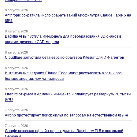
8 августа 2026
Anthropic сократила число срабатываний биофильтра Claude Fable 5 на
85%
8 августа 2026
Backflip AI выпустила ИИ-модель для преобразования 3D-сканов в
параметрические CAD-модели
8 августа 2026
Cloudflare запустила бета-версию браузера Kitesurf для ИИ-агентов
8 августа 2026
Интенсивные задания Claude Code могут расходовать в сотни раз
больше энергии, чем чат-запросы
8 августа 2026
Firebird открыла в Армении ИИ-центр и планирует развернуть 70 тысяч
GPU
7 августа 2026
Airbnb протестирует поиск жилья по запросам на естественном языке
7 августа 2026
Google показала офлайн-переводчик на Raspberry Pi 5 с локальной
Gemma 4