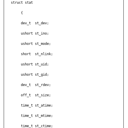
   struct stat

	{

	dev_t  st_dev;

	ushort st_ino;

	ushort st_mode;

	short  st_nlink;

	ushort st_uid;

	ushort st_gid;

	dev_t  st_rdev;

	off_t  st_size;

	time_t st_atime;

	time_t st_mtime;

	time_t st_ctime;
