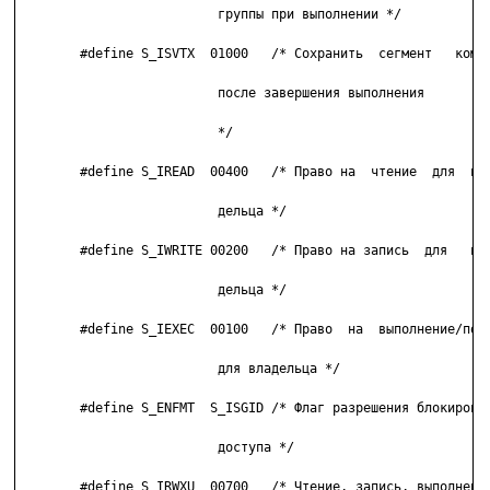
                          группы при выполнении */

        #define S_ISVTX  01000   /* Сохранить  сегмент   коман
                          после завершения выполнения

                          */

        #define S_IREAD  00400   /* Право на  чтение  для  вла
                          дельца */

        #define S_IWRITE 00200   /* Право на запись  для   вла
                          дельца */

        #define S_IEXEC  00100   /* Право  на  выполнение/поис
                          для владельца */

        #define S_ENFMT  S_ISGID /* Флаг разрешения блокировки
                          доступа */

        #define S_IRWXU  00700   /* Чтение, запись, выполнение