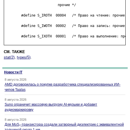
                          прочие */

        #define S_IROTH  00004   /* Право на чтение: прочие */
        #define S_IWOTH  00002   /* Право на запись: прочие */
        #define S_IXOTH  00001   /* Право на выполнение: прочи
СМ. ТАКЖЕ
stat(2)
,
types(5)
.
Новости IT
8 августа 2026
AMD договорилась о покупке разработчика специализированных ИИ-
чипов Taalas
8 августа 2026
Suno ограничит массовую выгрузку AI-музыки и добавит
аудиомаркировку
8 августа 2026
Для MoS₂-транзистора создали затворный диэлектрик с эквивалентной
толщиной около 1 нм