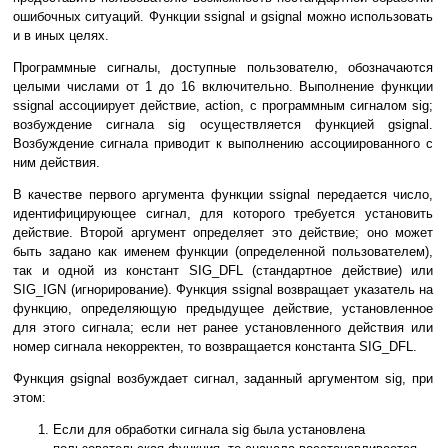
ошибочных ситуаций. Функции ssignal и gsignal можно использовать
и в иных целях.
Программные сигналы, доступные пользователю, обозначаются
целыми числами от 1 до 16 включительно. Выполнение функции
ssignal ассоциирует действие, action, с программным сигналом sig;
возбуждение сигнала sig осуществляется функцией gsignal.
Возбуждение сигнала приводит к выполнению ассоциированного с
ним действия.
В качестве первого аргумента функции ssignal передается число,
идентифицирующее сигнал, для которого требуется установить
действие. Второй аргумент определяет это действие; оно может
быть задано как именем функции (определенной пользователем),
так и одной из констант SIG_DFL (стандартное действие) или
SIG_IGN (игнорирование). Функция ssignal возвращает указатель на
функцию, определяющую предыдущее действие, установленное
для этого сигнала; если нет ранее установленного действия или
номер сигнала некорректен, то возвращается константа SIG_DFL.
Функция gsignal возбуждает сигнал, заданный аргументом sig, при
этом:
Если для обработки сигнала sig была установлена