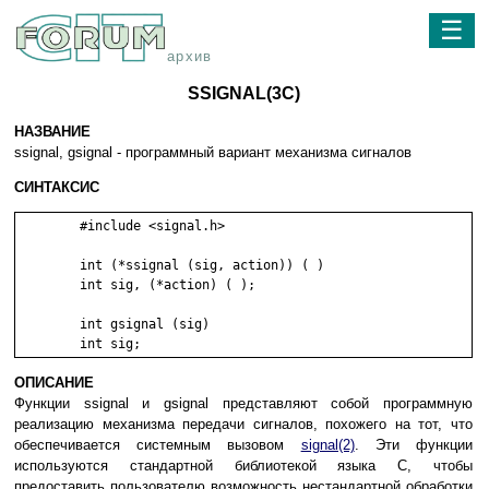
☰
архив
SSIGNAL(3C)
НАЗВАНИЕ
ssignal, gsignal - программный вариант механизма сигналов
СИНТАКСИС
	#include <signal.h>

	int (*ssignal (sig, action)) ( )

	int sig, (*action) ( );

	int gsignal (sig)

ОПИСАНИЕ
Функции ssignal и gsignal представляют собой программную
реализацию механизма передачи сигналов, похожего на тот, что
обеспечивается системным вызовом
signal(2)
. Эти функции
используются стандартной библиотекой языка C, чтобы
предоставить пользователю возможность нестандартной обработки