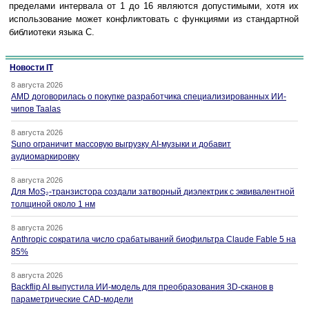
пределами интервала от 1 до 16 являются допустимыми, хотя их
использование может конфликтовать с функциями из стандартной
библиотеки языка C.
Новости IT
8 августа 2026
AMD договорилась о покупке разработчика специализированных ИИ-
чипов Taalas
8 августа 2026
Suno ограничит массовую выгрузку AI-музыки и добавит
аудиомаркировку
8 августа 2026
Для MoS₂-транзистора создали затворный диэлектрик с эквивалентной
толщиной около 1 нм
8 августа 2026
Anthropic сократила число срабатываний биофильтра Claude Fable 5 на
85%
8 августа 2026
Backflip AI выпустила ИИ-модель для преобразования 3D-сканов в
параметрические CAD-модели