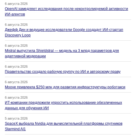
6 августа 2026
OpenAI замедляет исследования после неконтролируемой активности
ИИ-агентов
6 августа 2026
Джефф Дин и ведущие исследователи Google создадут ИИ-стартап
Discovery Loop
6 августа 2026
Mistral выпустила Shieldstral — модель на 3 млрд параметров для
адаптивной модерации
6 августа 2026
Правительство создало рабочую группу по ИИ и авторскому праву
6 августа 2026
Moove привлекла $250 млн для развития инфраструктуры роботакси
6 августа 2026
ИТ-компании предложили упростить использование обезличенных
данных для обучения ИИ
5 августа 2026
SpaceX выбрала Nvidia для вычислительной платформы спутников
Starmind AI1