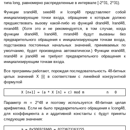
типа long, равномерно распределенные в интервале [-2^31, 2^31).
Функции srand48, seed48 и lcong48 представляют собой
инициализирующие точки входа, обращение к которым должно
предшествовать вызову какой-либо из функций drand48, lrand48,
mrand48. (Хотя это и не рекомендуется, в том случае, когда
функции drand48, lrand48, mrand48 будут вызваны без
предварительного обращения к инициализирующим точкам входа,
подстановка постоянных начальных значений, принимаемых по
умолчанию, будет произведена автоматически.) Функции erand48,
nrand48 и jrand48 не требуют предварительного обращения к
инициализирующим точкам входа.
Все программы работают, порождая последовательность 48-битных
целых значений X [i] в соответствии с линейной конгруэнтной
формулой
Параметр m = 2^48 и поэтому используется 48-битная целая
арифметика. Если не было предварительного обращения к lcong48,
для коэффициента a и аддитивной константы c будут приняты
следующие значения:
	a = 0x5DEECE66D = 0273673163155
