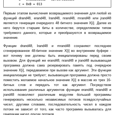
Первым этапом вычисления возвращаемого значения для любой из
функций drand48, erand48, lrand48, nrand48, mrand48 или jrand48
является генерация очередного 48 битного значения X[i]. Далее из
него берутся старшие биты в количестве, определяемом типом
требуемого данного, которые и преобразуются в возвращаемое
значение.
Функции drand48, lrand48 и mrand48 сохраняют последнее
сгенерированное 48-битное значение X[i] во внутреннем буфере -
вот почему они должны быть инициализированы перед своим
вызовом. Для функций же erand48, nrand48 и jrand48 вызывающая
программа должна сама резервировать память под очередное
значение X[i], передаваемое при вызове как аргумент. Эти функции
инициализации не требуют; вызывающая программа должна просто
поместить желаемое начальное значение X[i] в массив из трех 16-
битных слов и передать тот как аргумент. Посредством
использования различных аргументов функции erand48, nrand48 и
jrand48 позволяют различным модулям большой программы
генерировать несколько независимых потоков псевдослучайных
чисел; другими словами, последовательность чисел в каждом
потоке не зависит от того, как часто программа вызывалась для
генерации чисел других потоков.