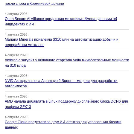
после спора в Кремниевой долине
4 августа 2026
Open Secure AI Alliance предложил механизм обмена данными об
инцидентах с ИИ
4 августа 2026
Mariana Minerals привлекла $310 млн на автоматизацию добычи и
переработки металлов
4 августа 2026
Anthropic закупит у облачного стартапа Volta вычислительные мощности
на $10 млрд
4 августа 2026
NVIDIA открыла веса Alpamayo 2 Super — модели для разработки
автопилотов
4 августа 2026
AMD начала добавлять в Linux поддержку дисплейного блока DCN6 для
графики GFX13
4 августа 2026
Google Cloud представила двух ИИ-агентов для управления базами
данных