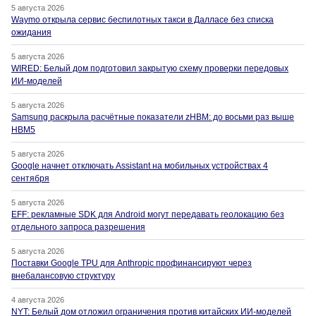
5 августа 2026
Waymo открыла сервис беспилотных такси в Далласе без списка
ожидания
5 августа 2026
WIRED: Белый дом подготовил закрытую схему проверки передовых
ИИ-моделей
5 августа 2026
Samsung раскрыла расчётные показатели zHBM: до восьми раз выше
HBM5
5 августа 2026
Google начнет отключать Assistant на мобильных устройствах 4
сентября
5 августа 2026
EFF: рекламные SDK для Android могут передавать геолокацию без
отдельного запроса разрешения
5 августа 2026
Поставки Google TPU для Anthropic профинансируют через
внебалансовую структуру
4 августа 2026
NYT: Белый дом отложил ограничения против китайских ИИ-моделей