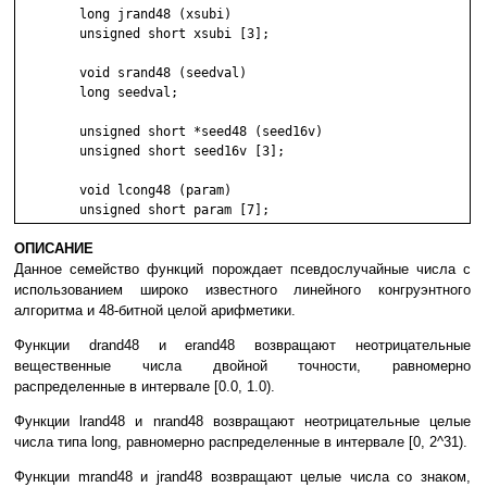
	long jrand48 (xsubi)

	unsigned short xsubi [3];

	void srand48 (seedval)

	long seedval;

	unsigned short *seed48 (seed16v)

	unsigned short seed16v [3];

	void lcong48 (param)

ОПИСАНИЕ
Данное семейство функций порождает псевдослучайные числа с
использованием широко известного линейного конгруэнтного
алгоритма и 48-битной целой арифметики.
Функции drand48 и erand48 возвращают неотрицательные
вещественные числа двойной точности, равномерно
распределенные в интервале [0.0, 1.0).
Функции lrand48 и nrand48 возвращают неотрицательные целые
числа типа long, равномерно распределенные в интервале [0, 2^31).
Функции mrand48 и jrand48 возвращают целые числа со знаком,