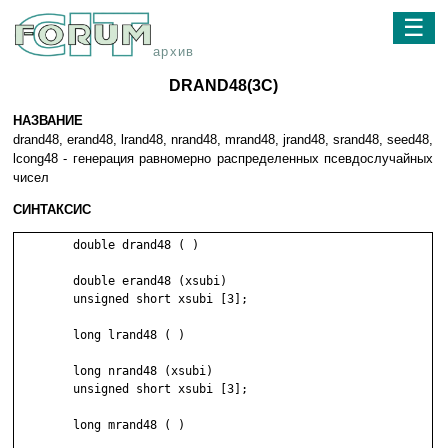
☰
архив
DRAND48(3C)
НАЗВАНИЕ
drand48, erand48, lrand48, nrand48, mrand48, jrand48, srand48, seed48,
lcong48 - генерация равномерно распределенных псевдослучайных
чисел
СИНТАКСИС
	double drand48 ( )

	double erand48 (xsubi)

	unsigned short xsubi [3];

	long lrand48 ( )

	long nrand48 (xsubi)

	unsigned short xsubi [3];

	long mrand48 ( )
