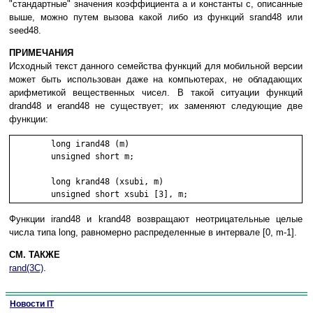
"стандартные" значения коэффициента a и константы c, описанные
выше, можно путем вызова какой либо из функций srand48 или
seed48.
ПРИМЕЧАНИЯ
Исходный текст данного семейства функций для мобильной версии
может быть использован даже на компьютерах, не обладающих
арифметикой вещественных чисел. В такой ситуации функций
drand48 и erand48 не существует; их заменяют следующие две
функции:
	long irand48 (m)

	unsigned short m;

	long krand48 (xsubi, m)

Функции irand48 и krand48 возвращают неотрицательные целые
числа типа long, равномерно распределенные в интервале [0, m-1].
СМ. ТАКЖЕ
rand(3C)
.
Новости IT