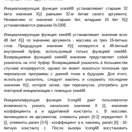
Инициализирующая функция srand48 устанавливает старшие 32
бита значения X[i] равными 32-м битам своего аргумента.
Независимо от значения старших бит, младшие 16 бит X[i]
устанавливаются равными 0x330E.
Инициализирующая функция seed48 устанавливает значение всех
48 бит X[i] по значению аргумента - массива из трех 16-битных
слов. Предыдущее значение X[i] копируется в 48-битный
внутренний буфер, используемый только функцией seed48.
Возвращаемое функцией seed48 значение представляет собой
указатель на этот буфер. Возвращаемый указатель в большинстве
случаев игнорируется, однако он может оказаться полезным при
перезапуске программы с данной точки в будущем. Для этого,
используя указатель, следует извлечь и сохранить последнее
значение X[i], которое затем, при перезапуске, употребить для
повторной инициализации с помощью seed48.
Инициализирующая функция lcong48 дает пользователю
возможность указать начальное значение X [i], значение
коэффициента a и аддитивной константы c. В массиве,
являющемся ее аргументом, элементы param [0-2] определяют X
[i], элементы param [3-5] - коэффициент a и, наконец, param [6] - 16-
битную константу c. После вызова lcong48 восстановить