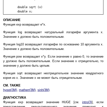
	double sqrt (x)

ОПИСАНИЕ
Функция exp возвращает e^x.
Функция log возвращает натуральный логарифм аргумента x.
Значение x должно быть положительным.
Функция log10 возвращает логарифм по основанию 10 аргумента x.
Значение x должно быть положительным.
Функция pow возвращает x^y. Если значение x равно 0, то значение
y должно быть положительным. Если значение x отрицательно, то
значение y должно быть целым.
Функция sqrt возвращает неотрицательное значение квадратного
корня из x. Значение x не может быть отрицательным.
СМ. ТАКЖЕ
hypot(3M)
,
matherr(3M)
,
sinh(3M)
.
ДИАГНОСТИКА
Функция exp возвращает значение HUGE [см.
intro(3)
], если
представление результирующего значения приводит к