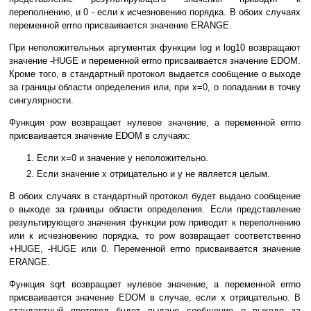
переполнению, и 0 - если к исчезновению порядка. В обоих случаях
переменной errno присваивается значение ERANGE.
При неположительных аргументах функции log и log10 возвращают
значение -HUGE и переменной errno присваивается значение EDOM.
Кроме того, в стандартный протокол выдается сообщение о выходе
за границы области определения или, при x=0, о попадании в точку
сингулярности.
Функция pow возвращает нулевое значение, а переменной errno
присваивается значение EDOM в случаях:
Если x=0 и значение y неположительно.
Если значение x отрицательно и y не является целым.
В обоих случаях в стандартный протокол будет выдано сообщение
о выходе за границы области определения. Если представление
результирующего значения функции pow приводит к переполнению
или к исчезновению порядка, то pow возвращает соответственно
+HUGE, -HUGE или 0. Переменной errno присваивается значение
ERANGE.
Функция sqrt возвращает нулевое значение, а переменной errno
присваивается значение EDOM в случае, если x отрицательно. В
стандартный протокол будет выдано сообщение о выходе за