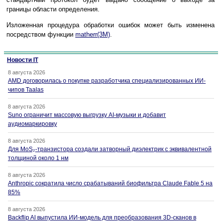
границы области определения.
Изложенная процедура обработки ошибок может быть изменена
посредством функции
matherr(3M)
.
Новости IT
8 августа 2026
AMD договорилась о покупке разработчика специализированных ИИ-
чипов Taalas
8 августа 2026
Suno ограничит массовую выгрузку AI-музыки и добавит
аудиомаркировку
8 августа 2026
Для MoS₂-транзистора создали затворный диэлектрик с эквивалентной
толщиной около 1 нм
8 августа 2026
Anthropic сократила число срабатываний биофильтра Claude Fable 5 на
85%
8 августа 2026
Backflip AI выпустила ИИ-модель для преобразования 3D-сканов в