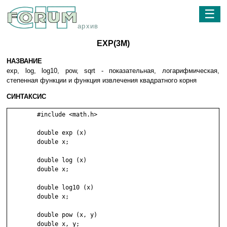
☰
архив
EXP(3M)
НАЗВАНИЕ
exp, log, log10, pow, sqrt - показательная, логарифмическая,
степенная функции и функция извлечения квадратного корня
СИНТАКСИС
	#include <math.h>

	double exp (x)

	double x;

	double log (x)

	double x;

	double log10 (x)

	double x;

	double pow (x, y)

	double x, y;
