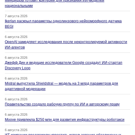
Минцифры готовит критерии для признания ИИ-моделей
национальными
7 августа 2026
Ikerlan раскрыл параметры однолинзового нейроморфного датчика
BEGI
6 августа 2026
OpenAI замедляет исследования после неконтролируемой активности
ИИ-агентов
6 августа 2026
Джефф Дин и ведущие исследователи Google создадут ИИ-стартап
Discovery Loop
6 августа 2026
Mistral выпустила Shieldstral — модель на 3 млрд параметров для
адаптивной модерации
6 августа 2026
Правительство создало рабочую группу по ИИ и авторскому праву
6 августа 2026
Moove привлекла $250 млн для развития инфраструктуры роботакси
6 августа 2026