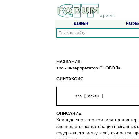
архив
Данные
Разраб
НАЗВАНИЕ
sno - интерпретатор СНОБОЛа
СИНТАКСИС
	sno [ файлы ]

ОПИСАНИЕ
Команда sno - это компилятор и инте
sno подается конкатенация названных ф
содержащего метку end, считается пр