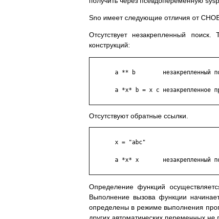
получить через псевдопеременную syspi
Sno имеет следующие отличия от СНО
Отсутствует незакрепленный поиск
конструкций:
       a ** b        незакрепленный по
       a *x* b = x c незакрепленное пр
Отсутствуют обратные ссылки.
       x = "abc"

       a *x* x       незакрепленный по
Определение функций осуществляетс
Выполнение вызова функции начинаетс
определены в режиме выполнения прог
других автоматических переменных не