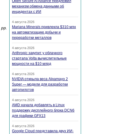
Open Secure AI Alliance предложил
механизм обмена данными об
инцидентах с ИИ
4 августа 2026
Mariana Minerals привлекла $310 млн
 pp.
на автоматизацию добычи и
переработки металлов
4 августа 2026
Anthropic закупит у облачного
стартапа Volta вычислительные
мощности на $10 млрд
4 августа 2026
NVIDIA открыла веса Alpamayo 2
Super — модели для разработки
автопилотов
4 августа 2026
AMD начала добавлять в Linux
поддержку дисплейного блока DCN6
для графики GFX13
4 августа 2026
Google Cloud представила двух ИИ-