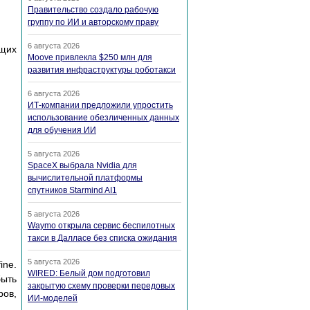
Правительство создало рабочую
группу по ИИ и авторскому праву
6 августа 2026
щих
Moove привлекла $250 млн для
развития инфраструктуры роботакси
6 августа 2026
ИТ-компании предложили упростить
использование обезличенных данных
для обучения ИИ
5 августа 2026
SpaceX выбрала Nvidia для
вычислительной платформы
спутников Starmind AI1
5 августа 2026
Waymo открыла сервис беспилотных
такси в Далласе без списка ожидания
5 августа 2026
ine.
WIRED: Белый дом подготовил
быть
закрытую схему проверки передовых
ров,
ИИ-моделей