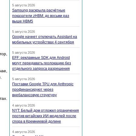
5 августа 2026
Samsung раскрыла расчётные
показатели zHBM: до восьми раз
выше HBM5
5 августа 2026
Google начнет отключать Assistant на
мобильных устройствах 4 сентября
5 августа 2026
тор,
EFF: рекламные SDK для Android
могут передавать геолокацию без
отдельного запроса разрешения
чае,
.
5 августа 2026
Поставки Google TPU для Anthropic
профинансируют через
внебалансовую структуру
тах.
4 августа 2026
NYT: Белый дом отложил ограничения
против китайских ИИ-моделей после
спора в Кремниевой долине
4 августа 2026