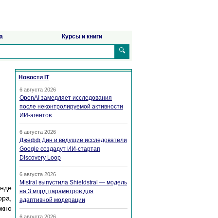
а
Курсы и книги
🔍
Новости IT
6 августа 2026
OpenAI замедляет исследования
после неконтролируемой активности
ИИ-агентов
6 августа 2026
Джефф Дин и ведущие исследователи
Google создадут ИИ-стартап
Discovery Loop
6 августа 2026
Mistral выпустила Shieldstral — модель
анде
на 3 млрд параметров для
ора,
адаптивной модерации
ожно
6 августа 2026