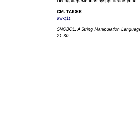
Псевдопеременная sysppt недоступна.
СМ. ТАКЖЕ
awk(1)
.
SNOBOL, A String Manipulation Language, 
21-30.