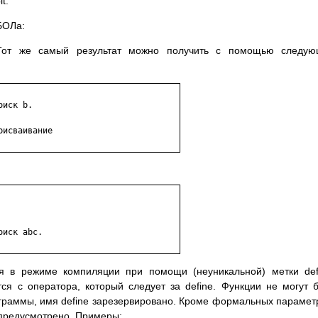
t.
БОЛа:
. Тот же самый результат можно получить с помощью следую
иск b.

исваивание

иск abc.

я в режиме компиляции при помощи (неуникальной) метки def
я с оператора, который следует за define. Функции не могут 
раммы, имя define зарезервировано. Кроме формальных парамет
 предусмотрено. Примеры: