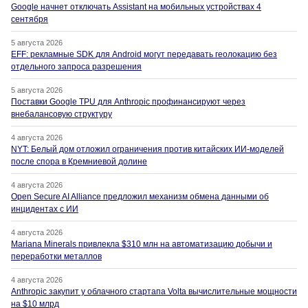
Google начнет отключать Assistant на мобильных устройствах 4
сентября
5 августа 2026
EFF: рекламные SDK для Android могут передавать геолокацию без
отдельного запроса разрешения
5 августа 2026
Поставки Google TPU для Anthropic профинансируют через
внебалансовую структуру
4 августа 2026
NYT: Белый дом отложил ограничения против китайских ИИ-моделей
после спора в Кремниевой долине
4 августа 2026
Open Secure AI Alliance предложил механизм обмена данными об
инцидентах с ИИ
4 августа 2026
Mariana Minerals привлекла $310 млн на автоматизацию добычи и
переработки металлов
4 августа 2026
Anthropic закупит у облачного стартапа Volta вычислительные мощности
на $10 млрд