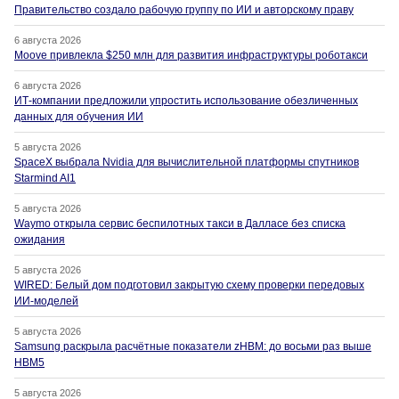
Правительство создало рабочую группу по ИИ и авторскому праву
6 августа 2026
Moove привлекла $250 млн для развития инфраструктуры роботакси
6 августа 2026
ИТ-компании предложили упростить использование обезличенных
данных для обучения ИИ
5 августа 2026
SpaceX выбрала Nvidia для вычислительной платформы спутников
Starmind AI1
5 августа 2026
Waymo открыла сервис беспилотных такси в Далласе без списка
ожидания
5 августа 2026
WIRED: Белый дом подготовил закрытую схему проверки передовых
ИИ-моделей
5 августа 2026
Samsung раскрыла расчётные показатели zHBM: до восьми раз выше
HBM5
5 августа 2026