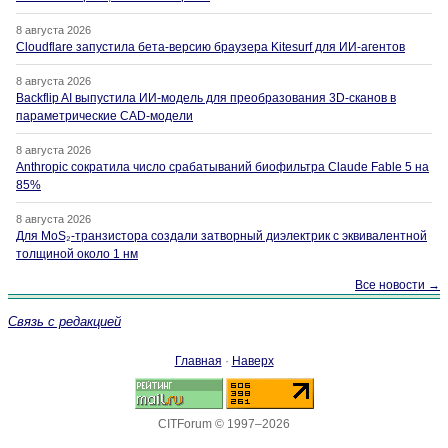
8 августа 2026
Cloudflare запустила бета-версию браузера Kitesurf для ИИ-агентов
8 августа 2026
Backflip AI выпустила ИИ-модель для преобразования 3D-сканов в
параметрические CAD-модели
8 августа 2026
Anthropic сократила число срабатываний биофильтра Claude Fable 5 на
85%
8 августа 2026
Для MoS₂-транзистора создали затворный диэлектрик с эквивалентной
толщиной около 1 нм
Все новости →
Связь с редакцией
Главная
·
Наверх
CITForum © 1997–2026