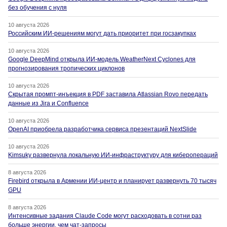
без обучения с нуля
10 августа 2026
Российским ИИ-решениям могут дать приоритет при госзакупках
10 августа 2026
Google DeepMind открыла ИИ-модель WeatherNext Cyclones для
прогнозирования тропических циклонов
10 августа 2026
Скрытая промпт-инъекция в PDF заставила Atlassian Rovo передать
данные из Jira и Confluence
10 августа 2026
OpenAI приобрела разработчика сервиса презентаций NextSlide
10 августа 2026
Kimsuky развернула локальную ИИ-инфраструктуру для киберопераций
8 августа 2026
Firebird открыла в Армении ИИ-центр и планирует развернуть 70 тысяч
GPU
8 августа 2026
Интенсивные задания Claude Code могут расходовать в сотни раз
больше энергии, чем чат-запросы