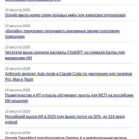
10 августа 2026
Google ввела новую схему кодовых имён для хакерских группировок
10 августа 2026
«Билайн» предложил передавать рекламные звонки голосовому
помощнику
10 августа 2026
Читатели выше оценили рассказы ChatGPT, но снижали баллы при
маркировке ИИ
10 августа 2026
Anthropic включит Auto mode в Claude Code по умолчанию для тарифов
Pro, Max и Team
10 августа 2026
Правительство и ИТ-отрасль обсуждают льготы для МСП на российские
ИИ-решения
10 августа 2026
Российский рынок ИИ в 2025 году вырос почти на 30%, до 316 млрд
рублей
10 августа 2026
Google DeepMind преобразовала Gemma 4 в диффузионную модель