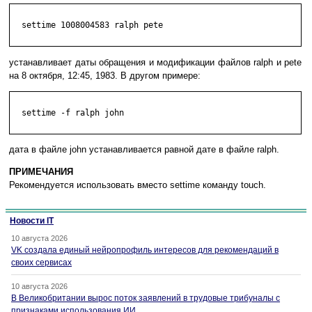
  settime 1008004583 ralph pete

устанавливает даты обращения и модификации файлов ralph и pete
на 8 октября, 12:45, 1983. В другом примере:
  settime -f ralph john

дата в файле john устанавливается равной дате в файле ralph.
ПРИМЕЧАНИЯ
Рекомендуется использовать вместо settime команду touch.
Новости IT
10 августа 2026
VK создала единый нейропрофиль интересов для рекомендаций в
своих сервисах
10 августа 2026
В Великобритании вырос поток заявлений в трудовые трибуналы с
признаками использования ИИ