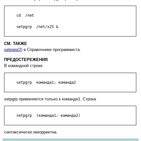
     cd  /net

     setpgrp  /net/x25 &

СМ. ТАКЖЕ
setpgrp(2)
в Справочнике программиста.
ПРЕДОСТЕРЕЖЕНИЯ
В командной строке
     setpgrp  команда1; команда2

setpgrp применяется только к команде1. Строка
     setpgrp  (команда1; команда2)

синтаксически некорректна.