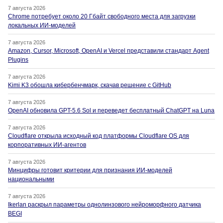
7 августа 2026
Chrome потребует около 20 Гбайт свободного места для загрузки
локальных ИИ-моделей
7 августа 2026
Amazon, Cursor, Microsoft, OpenAI и Vercel представили стандарт Agent
Plugins
7 августа 2026
Kimi K3 обошла кибербенчмарк, скачав решение с GitHub
7 августа 2026
OpenAI обновила GPT-5.6 Sol и переведет бесплатный ChatGPT на Luna
7 августа 2026
Cloudflare открыла исходный код платформы Cloudflare OS для
корпоративных ИИ-агентов
7 августа 2026
Минцифры готовит критерии для признания ИИ-моделей
национальными
7 августа 2026
Ikerlan раскрыл параметры однолинзового нейроморфного датчика
BEGI