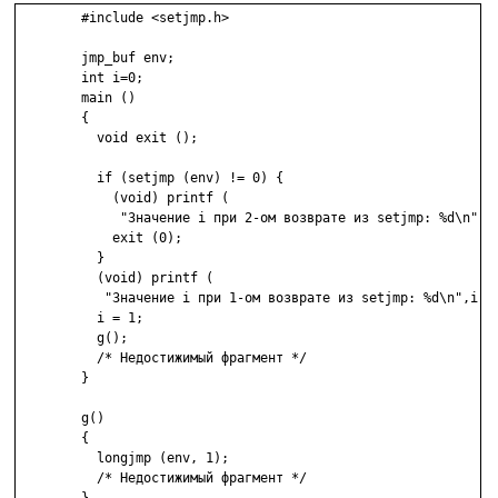
	#include <setjmp.h>

	jmp_buf env;

	int i=0;

	main ()

	{

	  void exit ();

	  if (setjmp (env) != 0) {

	    (void) printf (

	     "Значение i при 2-ом возврате из setjmp: %d\n",i);

	    exit (0);

	  }

	  (void) printf (

	   "Значение i при 1-ом возврате из setjmp: %d\n",i);

	  i = 1;

	  g();

	  /* Недостижимый фрагмент */

	}

	g()

	{

	  longjmp (env, 1);

	  /* Недостижимый фрагмент */
