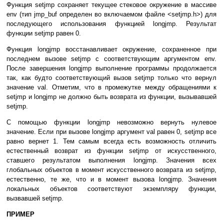
Функция setjmp сохраняет текущее стековое окружение в массиве
env (тип jmp_buf определен во включаемом файле <setjmp.h>) для
последующего использования функцией longjmp. Результат
функции setjmp равен 0.
Функция longjmp восстанавливает окружение, сохраненное при
последнем вызове setjmp с соответствующим аргументом env.
После завершения longjmp выполнение программы продолжается
так, как будто соответствующий вызов setjmp только что вернул
значение val. Отметим, что в промежутке между обращениями к
setjmp и longjmp не должно быть возврата из функции, вызывавшей
setjmp.
С помощью функции longjmp невозможно вернуть нулевое
значение. Если при вызове longjmp аргумент val равен 0, setjmp все
равно вернет 1. Тем самым всегда есть возможность отличить
естественный возврат из функции setjmp от искусственного,
ставшего результатом выполнения longjmp. Значения всех
глобальных объектов в момент искусственного возврата из setjmp,
естественно, те же, что и в момент вызова longjmp. Значения
локальных объектов соответствуют экземпляру функции,
вызвавшей setjmp.
ПРИМЕР