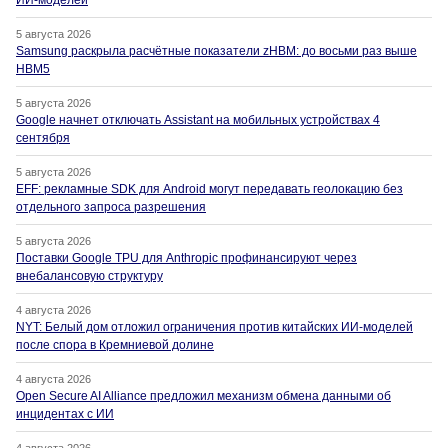
ИИ-моделей
5 августа 2026
Samsung раскрыла расчётные показатели zHBM: до восьми раз выше
HBM5
5 августа 2026
Google начнет отключать Assistant на мобильных устройствах 4
сентября
5 августа 2026
EFF: рекламные SDK для Android могут передавать геолокацию без
отдельного запроса разрешения
5 августа 2026
Поставки Google TPU для Anthropic профинансируют через
внебалансовую структуру
4 августа 2026
NYT: Белый дом отложил ограничения против китайских ИИ-моделей
после спора в Кремниевой долине
4 августа 2026
Open Secure AI Alliance предложил механизм обмена данными об
инцидентах с ИИ