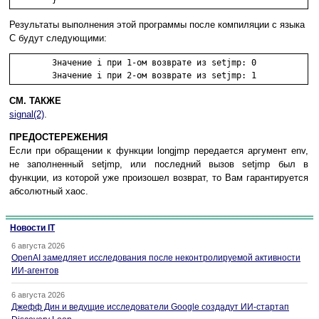
Результаты выполнения этой программы после компиляции с языка
C будут следующими:
     	Значение i при 1-ом возврате из setjmp: 0

СМ. ТАКЖЕ
signal(2)
.
ПРЕДОСТЕРЕЖЕНИЯ
Если при обращении к функции longjmp передается аргумент env,
не заполненный setjmp, или последний вызов setjmp был в
функции, из которой уже произошел возврат, то Вам гарантируется
абсолютный хаос.
Новости IT
6 августа 2026
OpenAI замедляет исследования после неконтролируемой активности
ИИ-агентов
6 августа 2026
Джефф Дин и ведущие исследователи Google создадут ИИ-стартап