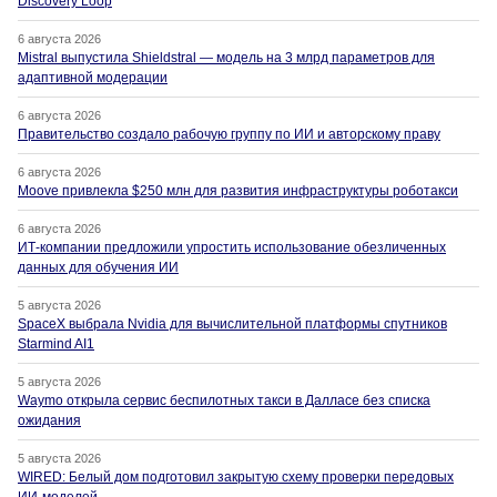
Discovery Loop
6 августа 2026
Mistral выпустила Shieldstral — модель на 3 млрд параметров для
адаптивной модерации
6 августа 2026
Правительство создало рабочую группу по ИИ и авторскому праву
6 августа 2026
Moove привлекла $250 млн для развития инфраструктуры роботакси
6 августа 2026
ИТ-компании предложили упростить использование обезличенных
данных для обучения ИИ
5 августа 2026
SpaceX выбрала Nvidia для вычислительной платформы спутников
Starmind AI1
5 августа 2026
Waymo открыла сервис беспилотных такси в Далласе без списка
ожидания
5 августа 2026
WIRED: Белый дом подготовил закрытую схему проверки передовых