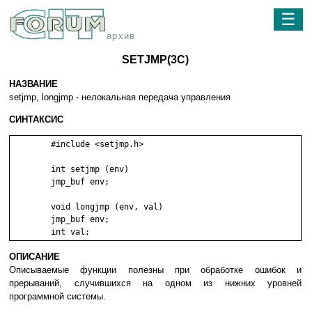
☰
архив
SETJMP(3C)
НАЗВАНИЕ
setjmp, longjmp - нелокальная передача управления
СИНТАКСИС
	#include <setjmp.h>

	int setjmp (env)

	jmp_buf env;

	void longjmp (env, val)

	jmp_buf env;

ОПИСАНИЕ
Описываемые функции полезны при обработке ошибок и
прерываний, случившихся на одном из нижних уровней
программной системы.