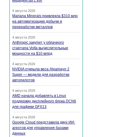
инцидентах с ИИ
4 августа 2026
Mariana Minerals привлекла $310 млн
на автоматизацию добычи и
переработки металлов
4 августа 2026
Anthropic закупит у облачного
стартапа Volta вычислительные
мощности на $10 млрд
4 августа 2026
NVIDIA открыла веса Alpamayo 2
Super — модели для разработки
автопилотов
4 августа 2026
AMD начала добавлять в Linux
поддержку дисплейного блока DCN6
для графики GFX13
4 августа 2026
Google Cloud представила двух ИИ-
агентов для управления базами
данных