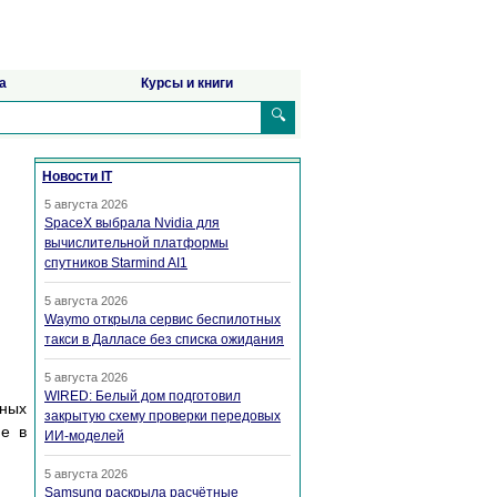
а
Курсы и книги
🔍
Новости IT
5 августа 2026
SpaceX выбрала Nvidia для
вычислительной платформы
спутников Starmind AI1
5 августа 2026
Waymo открыла сервис беспилотных
такси в Далласе без списка ожидания
5 августа 2026
WIRED: Белый дом подготовил
нных
закрытую схему проверки передовых
ие в
ИИ-моделей
5 августа 2026
Samsung раскрыла расчётные