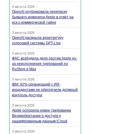
4 августа 2026
OpenAI опубликовала переписку
бывшего инженера Apple в ответ на
иск о коммерческой тайне
3 августа 2026
OpenAI раскрыла архитектуру
голосовой системы GPT-Live
3 августа 2026
ФАС возбудила дело против Apple из-
за неисполнения требований по
RuStore и Max
3 августа 2026
IBM: 92% организаций с ИИ-
инцидентами не обеспечили должный
контроль доступа
3 августа 2026
Apple оспорила новое требование
Великобритании о доступе к
зашифрованным данным iCloud
3 августа 2026