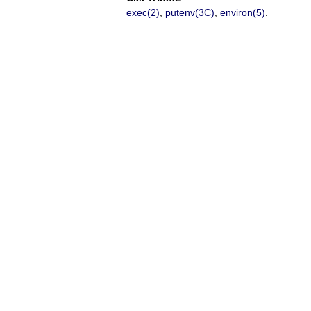
exec(2)
,
putenv(3C)
,
environ(5)
.