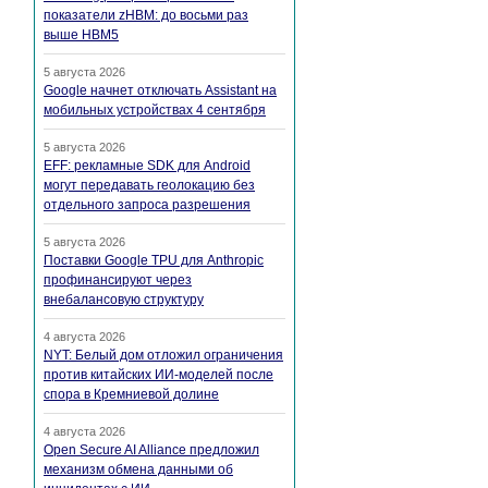
показатели zHBM: до восьми раз
выше HBM5
5 августа 2026
Google начнет отключать Assistant на
мобильных устройствах 4 сентября
5 августа 2026
EFF: рекламные SDK для Android
могут передавать геолокацию без
отдельного запроса разрешения
5 августа 2026
Поставки Google TPU для Anthropic
профинансируют через
внебалансовую структуру
4 августа 2026
NYT: Белый дом отложил ограничения
против китайских ИИ-моделей после
спора в Кремниевой долине
4 августа 2026
Open Secure AI Alliance предложил
механизм обмена данными об