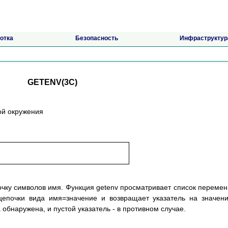
отка
Безопасность
Инфраструктур
GETENV(3C)
ой окружения
очку символов имя. Функция getenv просматривает список переме
 цепочки вида имя=значение и возвращает указатель на значен
 обнаружена, и пустой указатель - в противном случае.