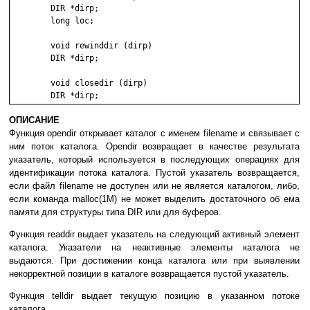
	DIR *dirp;

	long loc;

	void rewinddir (dirp)

	DIR *dirp;

	void closedir (dirp)

ОПИСАНИЕ
Функция opendir открывает каталог с именем filename и связывает с
ним поток каталога. Opendir возвращает в качестве результата
указатель, который используется в последующих операциях для
идентификации потока каталога. Пустой указатель возвращается,
если файл filename не доступен или не является каталогом, либо,
если команда malloc(1M) не может выделить достаточного об ема
памяти для структуры типа DIR или для буферов.
Функция readdir выдает указатель на следующий активный элемент
каталога. Указатели на неактивные элементы каталога не
выдаются. При достижении конца каталога или при выявлении
некорректной позиции в каталоге возвращается пустой указатель.
Функция telldir выдает текущую позицию в указанном потоке
каталога.