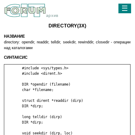
☰
архив
DIRECTORY(3X)
НАЗВАНИЕ
directory: opendir, readdir, telldir, seekdir, rewinddir, closedir - операции
над каталогами
СИНТАКСИС
	#include <sys/types.h>

	#include <dirent.h>

	DIR *opendir (filename)

	char *filename;

	struct dirent *readdir (dirp)

	DIR *dirp;

	long telldir (dirp)

	DIR *dirp;

	void seekdir (dirp, loc)
