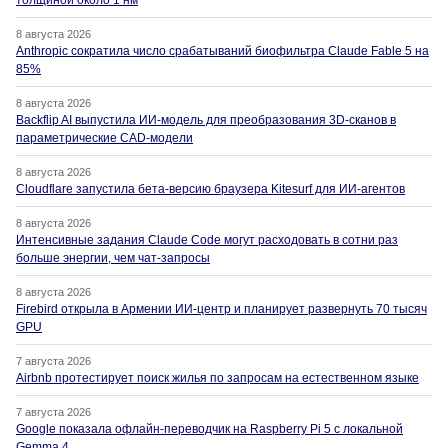
толщиной около 1 нм
8 августа 2026
Anthropic сократила число срабатываний биофильтра Claude Fable 5 на
85%
8 августа 2026
Backflip AI выпустила ИИ-модель для преобразования 3D-сканов в
параметрические CAD-модели
8 августа 2026
Cloudflare запустила бета-версию браузера Kitesurf для ИИ-агентов
8 августа 2026
Интенсивные задания Claude Code могут расходовать в сотни раз
больше энергии, чем чат-запросы
8 августа 2026
Firebird открыла в Армении ИИ-центр и планирует развернуть 70 тысяч
GPU
7 августа 2026
Airbnb протестирует поиск жилья по запросам на естественном языке
7 августа 2026
Google показала офлайн-переводчик на Raspberry Pi 5 с локальной
Gemma 4