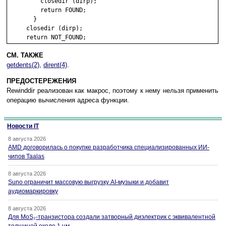
         closedir (dirp);

         return FOUND;

       }

     closedir (dirp);

СМ. ТАКЖЕ
getdents(2)
,
dirent(4)
.
ПРЕДОСТЕРЕЖЕНИЯ
Rewinddir реализован как макрос, поэтому к нему нельзя применить
операцию вычисления адреса функции.
Новости IT
8 августа 2026
AMD договорилась о покупке разработчика специализированных ИИ-
чипов Taalas
8 августа 2026
Suno ограничит массовую выгрузку AI-музыки и добавит
аудиомаркировку
8 августа 2026
Для MoS₂-транзистора создали затворный диэлектрик с эквивалентной