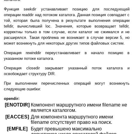
Функция seekdir устанавливает позицию для последующей
операции readdir над потоком каталога. Данная позиция совпадает с
той, которая была получена в результате выполнения операции
telldir, вычислившей loc. Значения, которые возвращает telldir,
корректны только в том случае, если каталог не сжимался и не
расширялся. Такая проблема не возникает в случае версии 5, но
может возникнуть для некоторых других типов файловых систем.
Операция rewinddir переустанавливает в начало позицию в
указанном потоке каталога.
Операция closedir закрывает указанный поток каталога и
освобождает структуру DIR.
При выполнении перечисленных операций могут возникнуть
следующие ошибки:
opendir:
[ENOTDIR]
Компонент маршрутного имени filename не
является каталогом.
[EACCES]
Для компонента маршрутного имени
filename отсутствует право на поиск.
[EMFILE]
Будет превышено максимально