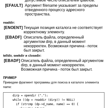
допустимое число описателей файлов.
[EFAULT]
Аргумент filename указывает за пределы
отведенного процессу адресного
пространства.
readdir:
[ENOENT]
Текущая позиция каталога не соответствует
корректному элементу.
[EBADF]
Описатель файла, определенный
аргументом dirp, в данный момент
некорректен. Возможная причина - поток
был закрыт.
telldir, seekdir и closedir:
[EBADF]
Описатель файла, определенный аргументом
dirp, в данный момент некорректен.
Возможная причина - поток был закрыт.
ПРИМЕР
Приведем фрагмент программы для поиска в каталоге элемента
name:
     dirp = opendir (".");

     while ((dp = readdir (dirp)) != NULL)

       if (strcmp (dp->d_name, name) == 0) {
