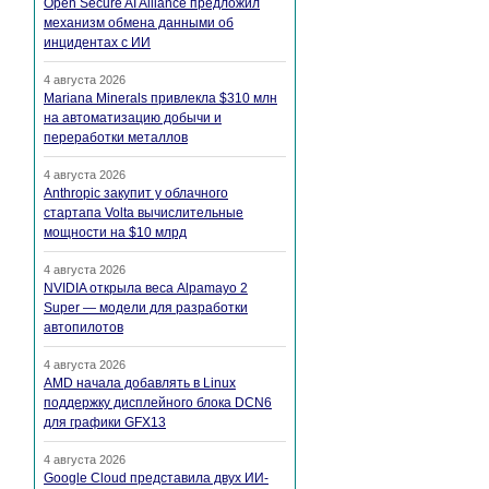
Open Secure AI Alliance предложил
механизм обмена данными об
инцидентах с ИИ
4 августа 2026
Mariana Minerals привлекла $310 млн
на автоматизацию добычи и
переработки металлов
4 августа 2026
Anthropic закупит у облачного
стартапа Volta вычислительные
мощности на $10 млрд
4 августа 2026
NVIDIA открыла веса Alpamayo 2
Super — модели для разработки
автопилотов
4 августа 2026
AMD начала добавлять в Linux
поддержку дисплейного блока DCN6
для графики GFX13
4 августа 2026
Google Cloud представила двух ИИ-