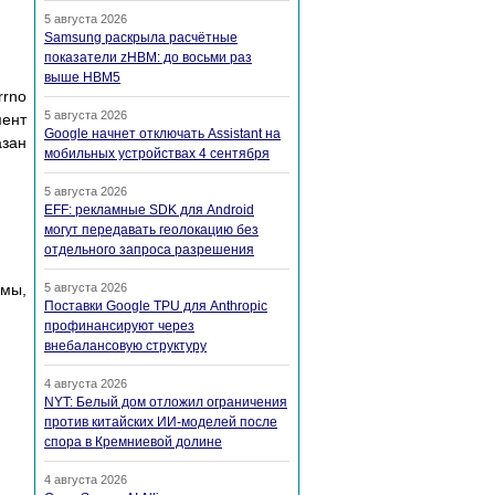
5 августа 2026
Samsung раскрыла расчётные
показатели zHBM: до восьми раз
выше HBM5
rrno
5 августа 2026
мeнт
Google начнет отключать Assistant на
aзaн
мобильных устройствах 4 сентября
5 августа 2026
EFF: рекламные SDK для Android
могут передавать геолокацию без
отдельного запроса разрешения
ммы,
5 августа 2026
Поставки Google TPU для Anthropic
профинансируют через
внебалансовую структуру
4 августа 2026
NYT: Белый дом отложил ограничения
против китайских ИИ-моделей после
спора в Кремниевой долине
4 августа 2026