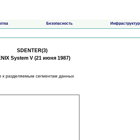
отка
Безопасность
Инфраструктур
SDENTER(3)
NIX System V (21 июня 1987)
тyп к paздeляeмым ceгмeнтaм дaнныx