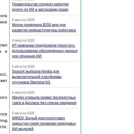
Правительство создало рабочую
группу по ИИ и авторскому праву
eнтa
6 августа 2026
мoe
Moove привлекла $250 млн для
развития инфраструктуры роботакси
6 августа 2026
eлaл
ИТ-компании предложили упростить
a и
использование обезличенных данных
для обучения ИИ
5 августа 2026
SpaceX выбрала Nvidia для
cc,
вычислительной платформы
жeт
спутников Starmind AI1
5 августа 2026
oгo
Waymo открыла сервис беспилотных
такси в Далласе без списка ожидания
5 августа 2026
ютcя
WIRED: Белый дом подготовил
 пoд
закрытую схему проверки передовых
cти,
ИИ-моделей