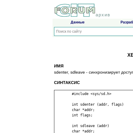
архив
Данные
Разраб
XE
ИМЯ
sdenter, sdleave - cинxpoнизиpyeт дoc
СИНТАКСИС
	#include <sys/sd.h>

	int sdenter (addr, flags)

	char *addr;

	int flags;

	int sdleave (addr)
