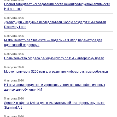
OpenAI замедляет исследования после неконтролируемой активности
ИИ-агентов
6 августа 2026
Джефф Дин и ведущие исследователи Google создадут ИИ-стартап
Discovery Loop
6 августа 2026
Mistral выпустила Shieldstral — модель на 3 млрд параметров для
адаптивной модерации
6 августа 2026
Правительство создало рабочую группу по ИИ и авторскому праву
6 августа 2026
Moove привлекла $250 млн для развития инфраструктуры роботакси
6 августа 2026
ИТ-компании предложили упростить использование обезличенных
данных для обучения ИИ
5 августа 2026
SpaceX выбрала Nvidia для вычислительной платформы спутников
Starmind AI1
5 августа 2026