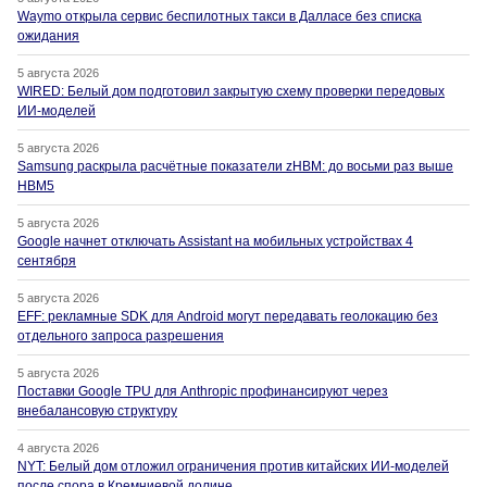
Waymo открыла сервис беспилотных такси в Далласе без списка
ожидания
5 августа 2026
WIRED: Белый дом подготовил закрытую схему проверки передовых
ИИ-моделей
5 августа 2026
Samsung раскрыла расчётные показатели zHBM: до восьми раз выше
HBM5
5 августа 2026
Google начнет отключать Assistant на мобильных устройствах 4
сентября
5 августа 2026
EFF: рекламные SDK для Android могут передавать геолокацию без
отдельного запроса разрешения
5 августа 2026
Поставки Google TPU для Anthropic профинансируют через
внебалансовую структуру
4 августа 2026
NYT: Белый дом отложил ограничения против китайских ИИ-моделей
после спора в Кремниевой долине