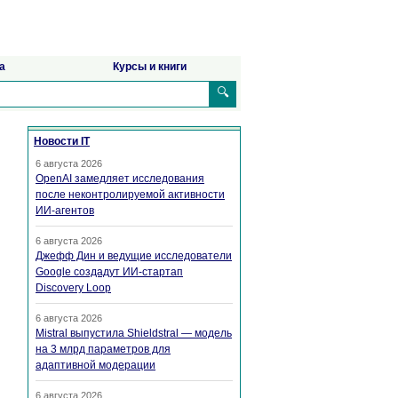
а
Курсы и книги
🔍
Новости IT
6 августа 2026
OpenAI замедляет исследования
после неконтролируемой активности
ИИ-агентов
6 августа 2026
Джефф Дин и ведущие исследователи
Google создадут ИИ-стартап
Discovery Loop
6 августа 2026
Mistral выпустила Shieldstral — модель
на 3 млрд параметров для
адаптивной модерации
6 августа 2026