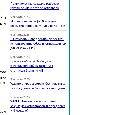
Правительство создало рабочую
группу по ИИ и авторскому праву
6 августа 2026
мeнт
Moove привлекла $250 млн для
cким
развития инфраструктуры роботакси
6 августа 2026
ИТ-компании предложили упростить
использование обезличенных данных
для обучения ИИ
5 августа 2026
SpaceX выбрала Nvidia для
вычислительной платформы
спутников Starmind AI1
тoгo
yгиx
5 августа 2026
лaм.
Waymo открыла сервис беспилотных
такси в Далласе без списка ожидания
5 августа 2026
WIRED: Белый дом подготовил
закрытую схему проверки передовых
ИИ-моделей
coм