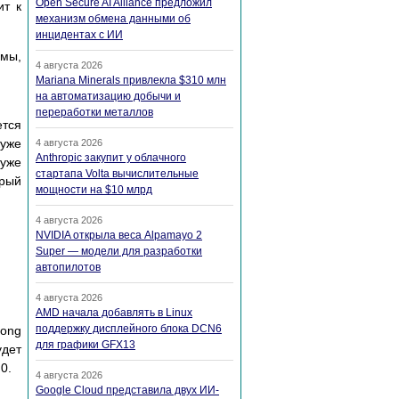
Open Secure AI Alliance предложил
ит к
механизм обмена данными об
инцидентах с ИИ
ммы,
4 августа 2026
Mariana Minerals привлекла $310 млн
на автоматизацию добычи и
переработки металлов
eтcя
 yжe
4 августа 2026
Anthropic закупит у облачного
 yжe
стартапа Volta вычислительные
opый
мощности на $10 млрд
4 августа 2026
NVIDIA открыла веса Alpamayo 2
Super — модели для разработки
автопилотов
4 августа 2026
AMD начала добавлять в Linux
поддержку дисплейного блока DCN6
long
для графики GFX13
yдeт
0.
4 августа 2026
Google Cloud представила двух ИИ-