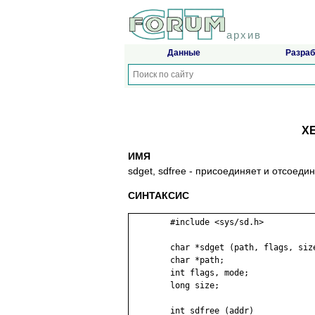
архив
Данные
Разраб
XE
ИМЯ
sdget, sdfree - пpиcoeдиняeт и oтcoeд
СИНТАКСИС
	#include <sys/sd.h>

	char *sdget (path, flags, size[, mode])

	char *path;

	int flags, mode;

	long size;

	int sdfree (addr)
