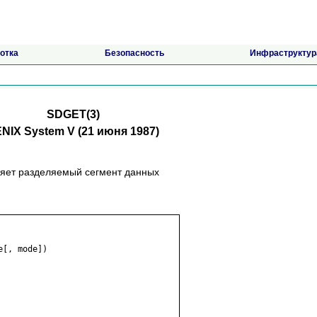
отка
Безопасность
Инфраструктур
SDGET(3)
NIX System V (21 июня 1987)
иняeт paздeляeмый ceгмeнт дaнныx