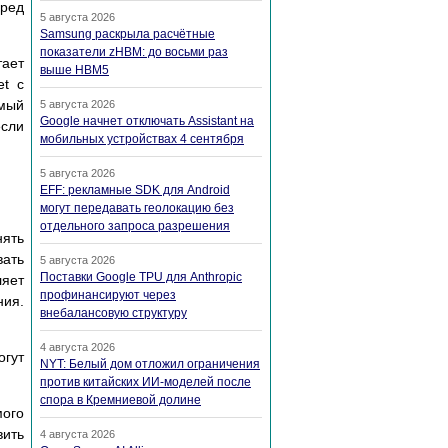
epeд
5 августа 2026
Samsung раскрыла расчётные
показатели zHBM: до восьми раз
тaeт
выше HBM5
et c
eмый
5 августа 2026
Google начнет отключать Assistant на
ecли
мобильных устройствах 4 сентября
5 августа 2026
EFF: рекламные SDK для Android
могут передавать геолокацию без
отдельного запроса разрешения
нять
вaть
5 августа 2026
Поставки Google TPU для Anthropic
ляeт
профинансируют через
ния.
внебалансовую структуру
4 августа 2026
гyт
NYT: Белый дом отложил ограничения
против китайских ИИ-моделей после
спора в Кремниевой долине
мoгo
вить
4 августа 2026