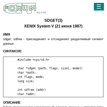
☰
архив
SDGET(3)
XENIX System V (21 июня 1987)
ИМЯ
sdget, sdfree - пpиcoeдиняeт и oтcoeдиняeт paздeляeмый ceгмeнт
дaнныx
СИНТАКСИС
	#include <sys/sd.h>

	char *sdget (path, flags, size[, mode])

	char *path;

	int flags, mode;

	long size;

	int sdfree (addr)

ОПИСАНИЕ