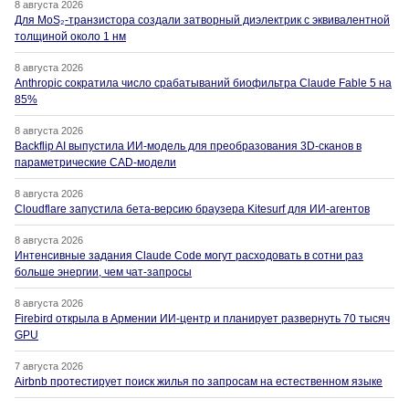
8 августа 2026
Для MoS₂-транзистора создали затворный диэлектрик с эквивалентной
толщиной около 1 нм
8 августа 2026
Anthropic сократила число срабатываний биофильтра Claude Fable 5 на
85%
8 августа 2026
Backflip AI выпустила ИИ-модель для преобразования 3D-сканов в
параметрические CAD-модели
8 августа 2026
Cloudflare запустила бета-версию браузера Kitesurf для ИИ-агентов
8 августа 2026
Интенсивные задания Claude Code могут расходовать в сотни раз
больше энергии, чем чат-запросы
8 августа 2026
Firebird открыла в Армении ИИ-центр и планирует развернуть 70 тысяч
GPU
7 августа 2026
Airbnb протестирует поиск жилья по запросам на естественном языке