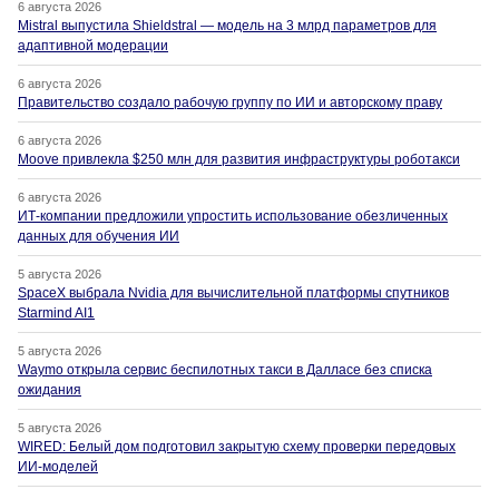
6 августа 2026
Mistral выпустила Shieldstral — модель на 3 млрд параметров для
адаптивной модерации
6 августа 2026
Правительство создало рабочую группу по ИИ и авторскому праву
6 августа 2026
Moove привлекла $250 млн для развития инфраструктуры роботакси
6 августа 2026
ИТ-компании предложили упростить использование обезличенных
данных для обучения ИИ
5 августа 2026
SpaceX выбрала Nvidia для вычислительной платформы спутников
Starmind AI1
5 августа 2026
Waymo открыла сервис беспилотных такси в Далласе без списка
ожидания
5 августа 2026
WIRED: Белый дом подготовил закрытую схему проверки передовых
ИИ-моделей