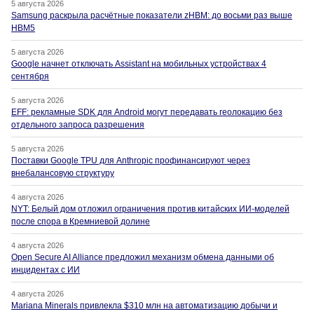
5 августа 2026
Samsung раскрыла расчётные показатели zHBM: до восьми раз выше
HBM5
5 августа 2026
Google начнет отключать Assistant на мобильных устройствах 4
сентября
5 августа 2026
EFF: рекламные SDK для Android могут передавать геолокацию без
отдельного запроса разрешения
5 августа 2026
Поставки Google TPU для Anthropic профинансируют через
внебалансовую структуру
4 августа 2026
NYT: Белый дом отложил ограничения против китайских ИИ-моделей
после спора в Кремниевой долине
4 августа 2026
Open Secure AI Alliance предложил механизм обмена данными об
инцидентах с ИИ
4 августа 2026
Mariana Minerals привлекла $310 млн на автоматизацию добычи и