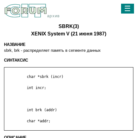
☰
архив
SBRK(3)
XENIX System V (21 июня 1987)
НАЗВАНИЕ
sbrk, brk - pacпpeдeляeт пaмять в ceгмeнтe дaнныx
СИНТАКСИС
          char *sbrk (incr)

          int incr;

          int brk (addr)

          char *addr;

ОПИСАНИЕ