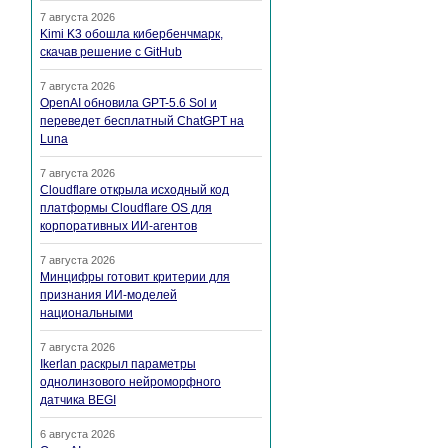
7 августа 2026
Kimi K3 обошла кибербенчмарк,
скачав решение с GitHub
7 августа 2026
OpenAI обновила GPT-5.6 Sol и
переведет бесплатный ChatGPT на
Luna
7 августа 2026
Cloudflare открыла исходный код
платформы Cloudflare OS для
корпоративных ИИ-агентов
7 августа 2026
Минцифры готовит критерии для
признания ИИ-моделей
национальными
7 августа 2026
Ikerlan раскрыл параметры
однолинзового нейроморфного
датчика BEGI
6 августа 2026