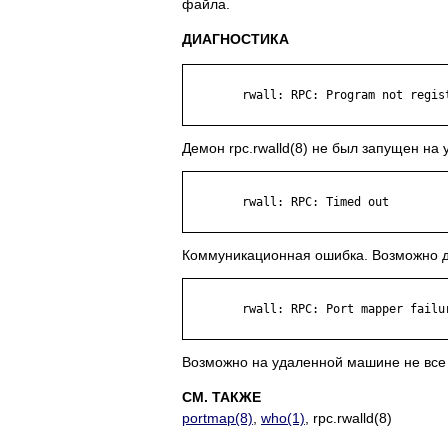
файла.
ДИАГНОСТИКА
	rwall: RPC: Program not registered

Демон rpc.rwalld(8) не был запущен на
	rwall: RPC: Timed out

Коммуникационная ошибка. Возможно де
	rwall: RPC: Port mapper failure - RPC: Timed out

Возможно на удаленной машине не все 
СМ. ТАКЖЕ
portmap(8)
,
who(1)
, rpc.rwalld(8)