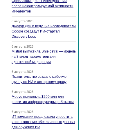
OpenAI замедляет исследования
после неконтролируемой активности
ИИ-агентов
6 августа 2026
Джефф Дин и ведущие исследователи
Google создадут ИИ-стартап
Discovery Loop
6 августа 2026
Mistral выпустила Shieldstral — модель
на 3 млрд параметров для
адаптивной модерации
6 августа 2026
Правительство создало рабочую
группу по ИИ и авторскому праву
6 августа 2026
Moove привлекла $250 млн для
развития инфраструктуры роботакси
6 августа 2026
ИТ-компании предложили упростить
использование обезличенных данных
для обучения ИИ