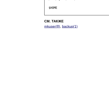
  $HOME

СМ. ТАКЖЕ
mkuser(8)
,
backup(1)