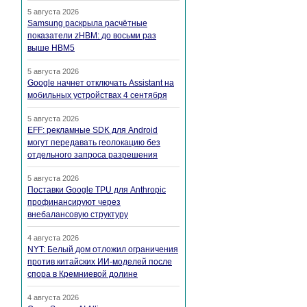
5 августа 2026
Samsung раскрыла расчётные
показатели zHBM: до восьми раз
выше HBM5
5 августа 2026
Google начнет отключать Assistant на
мобильных устройствах 4 сентября
5 августа 2026
EFF: рекламные SDK для Android
могут передавать геолокацию без
отдельного запроса разрешения
5 августа 2026
Поставки Google TPU для Anthropic
профинансируют через
внебалансовую структуру
4 августа 2026
NYT: Белый дом отложил ограничения
против китайских ИИ-моделей после
спора в Кремниевой долине
4 августа 2026