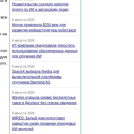
пы и
Правительство создало рабочую
группу по ИИ и авторскому праву
 все
6 августа 2026
Moove привлекла $250 млн для
развития инфраструктуры роботакси
и не
6 августа 2026
ИТ-компании предложили упростить
cron
использование обезличенных данных
для обучения ИИ
 для
упп,
5 августа 2026
SpaceX выбрала Nvidia для
вычислительной платформы
спутников Starmind AI1
5 августа 2026
Waymo открыла сервис беспилотных
такси в Далласе без списка ожидания
5 августа 2026
WIRED: Белый дом подготовил
закрытую схему проверки передовых
ИИ-моделей