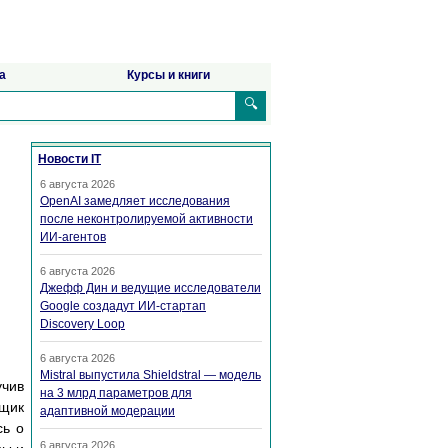
а
Курсы и книги
🔍
Новости IT
6 августа 2026
OpenAI замедляет исследования
после неконтролируемой активности
ИИ-агентов
6 августа 2026
Джефф Дин и ведущие исследователи
Google создадут ИИ-стартап
Discovery Loop
6 августа 2026
Mistral выпустила Shieldstral — модель
учив
на 3 млрд параметров для
ящик
адаптивной модерации
сь о
6 августа 2026