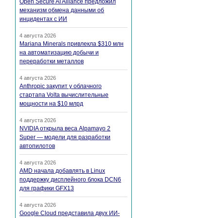
Open Secure AI Alliance предложил
механизм обмена данными об
инцидентах с ИИ
4 августа 2026
Mariana Minerals привлекла $310 млн
на автоматизацию добычи и
переработки металлов
4 августа 2026
Anthropic закупит у облачного
стартапа Volta вычислительные
мощности на $10 млрд
4 августа 2026
NVIDIA открыла веса Alpamayo 2
Super — модели для разработки
автопилотов
4 августа 2026
AMD начала добавлять в Linux
поддержку дисплейного блока DCN6
для графики GFX13
4 августа 2026
Google Cloud представила двух ИИ-