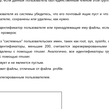
up, если данный пользователь был единственным членом этой груп
вателя из системы убедитесь, что его почтовый ящик пуст и что
телю, сохранены или удалены, как нужно.
идентификатор пользователя или принадлежащие ему файлы, есл
 проверок:
"системных" пользовательских имен, таких как root, sys, sysinfo, 
идентификаторы, меньшие 200, считаются зарезервированными
далены с помощью rmuser. Аналогично, все идентификаторы гр
 с помощью rmuser.
вует и не является пустым.
жит файлы, отличные от файла .profile.
вилегированным пользователем.