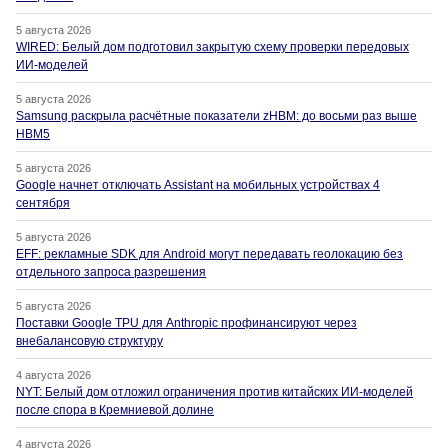
5 августа 2026
WIRED: Белый дом подготовил закрытую схему проверки передовых
ИИ-моделей
5 августа 2026
Samsung раскрыла расчётные показатели zHBM: до восьми раз выше
HBM5
5 августа 2026
Google начнет отключать Assistant на мобильных устройствах 4
сентября
5 августа 2026
EFF: рекламные SDK для Android могут передавать геолокацию без
отдельного запроса разрешения
5 августа 2026
Поставки Google TPU для Anthropic профинансируют через
внебалансовую структуру
4 августа 2026
NYT: Белый дом отложил ограничения против китайских ИИ-моделей
после спора в Кремниевой долине
4 августа 2026