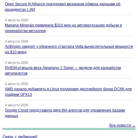
Open Secure AI Alliance предложил механизм обмена данными об
инцидентах с ИИ
4 августа 2026
Mariana Minerals привлекла $310 млн на автоматизацию добычи и
переработки металлов
4 августа 2026
Anthropic закупит у облачного стартапа Volta вычислительные мощности
на $10 млрд
4 августа 2026
NVIDIA открыла веса Alpamayo 2 Super — модели для разработки
автопилотов
4 августа 2026
AMD начала добавлять в Linux поддержку дисплейного блока DCN6 для
графики GFX13
4 августа 2026
Google Cloud представила двух ИИ-агентов для управления базами
данных
Все новости →
Связь с редакцией