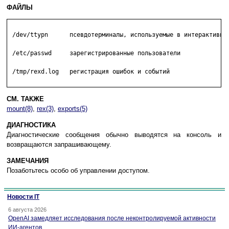
ФАЙЛЫ
 /dev/ttypn      псевдотерминалы, используемые в интерактивном
 /etc/passwd     зарегистрированные пользователи

 /tmp/rexd.log   регистрация ошибок и событий

СМ. ТАКЖЕ
mount(8)
,
rex(3)
,
exports(5)
ДИАГНОСТИКА
Диагностические сообщения обычно выводятся на консоль и
возвращаются запрашивающему.
ЗАМЕЧАНИЯ
Позаботьтесь особо об управлении доступом.
Новости IT
6 августа 2026
OpenAI замедляет исследования после неконтролируемой активности
ИИ-агентов