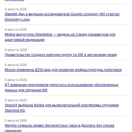
6 августа 2026
Джефф Дин и ведущие исследователи Google создадут ИИ-стартап
Discovery Loop
6 августа 2026
Mistral выпустила Shieldstral — модель на 3 млрд параметров для
адаптивной модерации
6 августа 2026
Правительство создало рабочую группу по ИИ и авторскому праву
6 августа 2026
Moove привлекла $250 млн для развития инфраструктуры роботакси
6 августа 2026
ИТ-компании предложили упростить использование обезличенных
данных для обучения ИИ
5 августа 2026
SpaceX выбрала Nvidia для вычислительной платформы спутников
Starmind AI1
5 августа 2026
Waymo открыла сервис беспилотных такси в Далласе без списка
ожидания