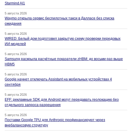
Starmind AI1
5 августа 2026
Waymo открыла сервис беспилотных такси в Далласе без списка
ожидания
5 августа 2026
WIRED: Белый дом подготовил закрытую схему проверки передовых
ИИ-моделей
5 августа 2026
Samsung раскрыла расчётные показатели zHBM: до восьми раз выше
HBM5
5 августа 2026
Google начнет отключать Assistant на мобильных устройствах 4
сентября
5 августа 2026
EFF: рекламные SDK для Android могут передавать геолокацию без
отдельного запроса разрешения
5 августа 2026
Поставки Google TPU для Anthropic профинансируют через
внебалансовую структуру