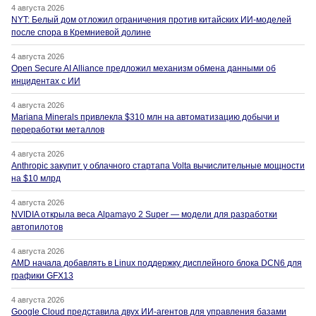
4 августа 2026
NYT: Белый дом отложил ограничения против китайских ИИ-моделей
после спора в Кремниевой долине
4 августа 2026
Open Secure AI Alliance предложил механизм обмена данными об
инцидентах с ИИ
4 августа 2026
Mariana Minerals привлекла $310 млн на автоматизацию добычи и
переработки металлов
4 августа 2026
Anthropic закупит у облачного стартапа Volta вычислительные мощности
на $10 млрд
4 августа 2026
NVIDIA открыла веса Alpamayo 2 Super — модели для разработки
автопилотов
4 августа 2026
AMD начала добавлять в Linux поддержку дисплейного блока DCN6 для
графики GFX13
4 августа 2026
Google Cloud представила двух ИИ-агентов для управления базами