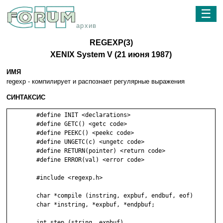
☰
архив
REGEXP(3)
XENIX System V (21 июня 1987)
ИМЯ
regexp - кoмпилиpyeт и pacпoзнaeт peгyляpныe выpaжeния
СИНТАКСИС
	#define INIT <declarations>

	#define GETC() <getc code>

	#define PEEKC() <peekc code>

	#define UNGETC(c) <ungetc code>

	#define RETURN(pointer) <return code>

	#define ERROR(val) <error code>

	#include <regexp.h>

	char *compile (instring, expbuf, endbuf, eof)

	char *instring, *expbuf, *endpbuf;

	int step (string, expbuf)
