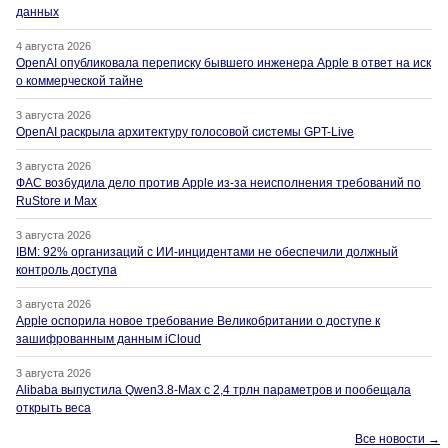
данных
4 августа 2026
OpenAI опубликовала переписку бывшего инженера Apple в ответ на иск
о коммерческой тайне
3 августа 2026
OpenAI раскрыла архитектуру голосовой системы GPT-Live
3 августа 2026
ФАС возбудила дело против Apple из-за неисполнения требований по
RuStore и Max
3 августа 2026
IBM: 92% организаций с ИИ-инцидентами не обеспечили должный
контроль доступа
3 августа 2026
Apple оспорила новое требование Великобритании о доступе к
зашифрованным данным iCloud
3 августа 2026
Alibaba выпустила Qwen3.8-Max с 2,4 трлн параметров и пообещала
открыть веса
Все новости →