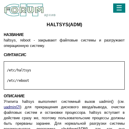
☰
архив
HALTSYS(ADM)
НАЗВАНИЕ
haltsys, reboot - закрывают файловые системы и разгружают
операционную систему.
СИНТАКСИС
 /etc/haltsys

 /etc/reboot

ОПИСАНИЕ
Утилита haltsys выполняет системный вызов uadmin() (см.
uadmin(2)
) для прекращения дискового ввода/вывода, очистки
файловых систем и остановки процессора. haltsys вступает в
действие сразу же, поэтому пользовательские процессы должны
быть прерваны заранее. Для нормальной разгрузки системы
рекомендуется программа shutdown(ADM), так как она