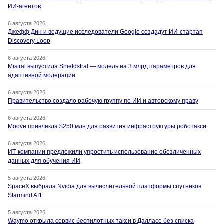
ИИ-агентов
6 августа 2026
Джефф Дин и ведущие исследователи Google создадут ИИ-стартап
Discovery Loop
6 августа 2026
Mistral выпустила Shieldstral — модель на 3 млрд параметров для
адаптивной модерации
6 августа 2026
Правительство создало рабочую группу по ИИ и авторскому праву
6 августа 2026
Moove привлекла $250 млн для развития инфраструктуры роботакси
6 августа 2026
ИТ-компании предложили упростить использование обезличенных
данных для обучения ИИ
5 августа 2026
SpaceX выбрала Nvidia для вычислительной платформы спутников
Starmind AI1
5 августа 2026
Waymo открыла сервис беспилотных такси в Далласе без списка