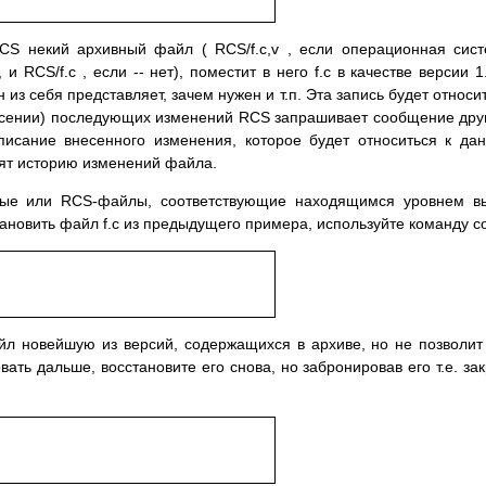
RCS некий архивный файл ( RCS/f.c,v , если операционная сис
 RCS/f.c , если -- нет), поместит в него f.c в качестве версии 1
н из себя представляет, зачем нужен и т.п. Эта запись будет относи
несении) последующих изменений RCS запрашивает сообщение дру
описание внесенного изменения, которое будет относиться к да
вят историю изменений файла.
ные или RCS-файлы, соответствующие находящимся уровнем в
ановить файл f.c из предыдущего примера, используйте команду co
йл новейшую из версий, содержащихся в архиве, но не позволит
вать дальше, восстановите его снова, но забронировав его т.е. за