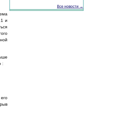
Все новости →
тема
.1 и
ться
гого
нной
ыше
 :
 его
крыв