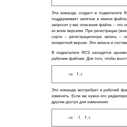
Эта команда создаст в подкаталоге 
поддерживает запятые в имени файла, и
запросит у вас описание файла -- что о
ко всем версиям. При регистрации (в
сорта -- регистрационную запись -- 
конкретной версии. Эти записи и соста
В подкаталоге RCS находятся архив
рабочим файлам. Для того, чтобы восст
	co  f.c

Это команда востребует в рабочий фа
изменять. Если же нужно его редактиро
другим доступ для изменения:
	co  -l  f.c
