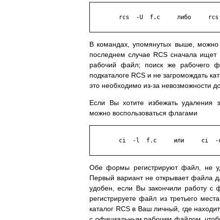
	rcs  -U  f.c     либо     rcs  -L  f.c

В командах, упомянутых выше, можно 
последнем случае RCS сначала ищет а
рабочий файл; поиск же рабочего ф
подкаталоге RCS и не загромождать ка
это необходимо из-за невозможности д
Если Вы хотите избежать удаления з
можно воспользоваться флагами
	ci  -l  f.c     или     ci  -u  f.c

Обе формы регистрируют файл, не уд
Первый вариант не открывает файла дл
удобен, если Вы закончили работу с
регистрируете файл из третьего мест
каталог RCS в Ваш личный, где находит
с официальным рабочим файлом, чтобы