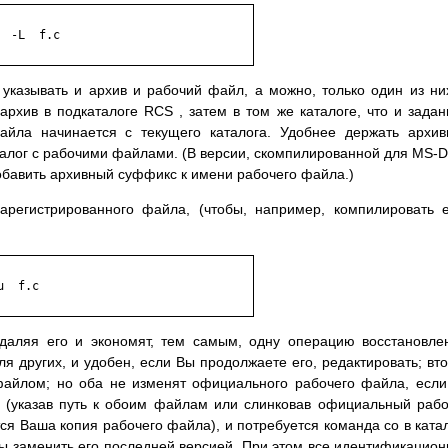
указывать и архив и рабочий файл, а можно, только один из ни
рхив в подкаталоге RCS , затем в том же каталоге, что и зада
айла начинается с текущего каталога. Удобнее держать архи
талог с рабочими файлами. (В версии, скомпилированной для MS-
обавить архивный суффикс к имени рабочего файла.)
арегистрированного файла, (чтобы, например, компилировать е
аляя его и экономят, тем самым, одну операцию восстановле
я других, и удобен, если Вы продолжаете его, редактировать; вт
 файлом; но оба не изменят официального рабочего файла, есл
а (указав путь к обоим файлам или слинковав официальный раб
ся Ваша копия рабочего файла), и потребуется команда co в ката
 заменить его последней версией. При этом все идентификацио