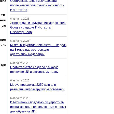
огих
OpenAI замедляет исследования
после неконтролируемой активности
ИИ-агентов
.п.
6 августа 2026
ений
Джефф Дин и ведущие исследователи
ную
Google создадут ИИ-стартап
Discovery Loop
ения
6 августа 2026
лись
Mistral выпустила Shieldstral — модель
на 3 млрд параметров для
адаптивной модерации
6 августа 2026
 где
Правительство создало рабочую
группу по ИИ и авторскому праву
6 августа 2026
Moove привлекла $250 млн для
развития инфраструктуры роботакси
6 августа 2026
ИТ-компании предложили упростить
использование обезличенных данных
для обучения ИИ