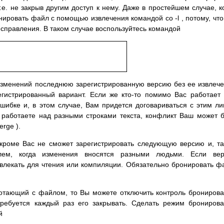
е. не закрыв другим доступ к нему. Даже в простейшем случае, к
нировать файл с помощью извлечения командой co -l , потому, что
исправления. В таком случае воспользуйтесь командой
изменений последнюю зарегистрированную версию без ее извлеч
егистрированный вариант. Если же кто-то помимо Вас работает
ибке и, в этом случае, Вам придется договариваться с этим л
ы работаете над разными строками текста, конфликт Ваш может 
rge ).
, кроме Вас не сможет зарегистрировать следующую версию и, т
лем, когда изменения вносятся разными людьми. Если вер
влекать для чтения или компиляции. Обязательно бронировать ф
ботающий с файлом, то Вы можете отключить контроль брониров
требуется каждый раз его закрывать. Сделать режим брониров
й