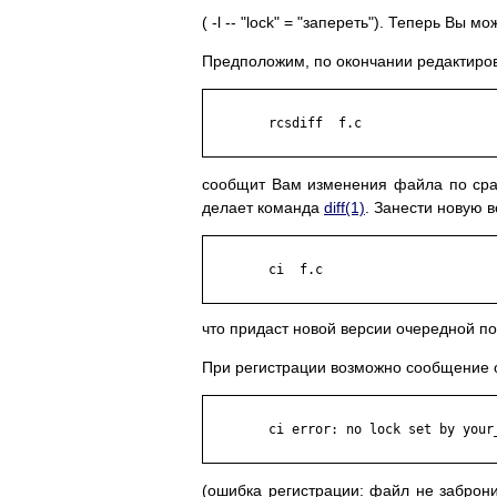
( -l -- "lock" = "запереть"). Теперь Вы мо
Предположим, по окончании редактиро
	rcsdiff  f.c

сообщит Вам изменения файла по срав
делает команда
diff(1)
. Занести новую 
	ci  f.c

что придаст новой версии очередной п
При регистрации возможно сообщение 
	ci error: no lock set by your_name

(ошибка регистрации: файл не заброни