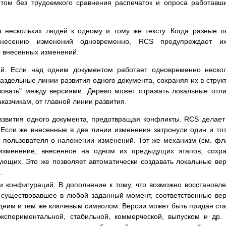
нтом без трудоемкого сравнения распечаток и опроса работавш
а нескольких людей к одному и тому же тексту. Когда разные 
внесению изменений одновременно, RCS предупреждает и
о внесенных изменений.
й. Если над одним документом работает одновременно неско
аздельные линии развития одного документа, сохраняя их в струк
овать" между версиями. Дерево может отражать локальные отл
казчикам, от главной линии развития.
звития одного документа, предотвращая конфликты. RCS делает
 Если же внесенные в две линии изменения затронули один и то
пользователя о наложении изменений. Тот же механизм (см. фла
изменение, внесенное на одном из предыдущих этапов, сохр
ующих. Это же позволяет автоматически создавать локальные ве
.
и конфигураций. В дополнение к тому, что возможно восстановл
 существовавшее в любой заданный момент, соответственные ве
дним и тем же ключевым символом. Версии может быть придан ста
кспериментальной, стабильной, коммерческой, выпуском и др.