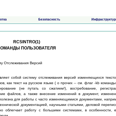
отка
Безопасность
Инфраструктур
RCSINTRO(1)
КОМАНДЫ ПОЛЬЗОВАТЕЛЯ
ему Отслеживания Версий
тавляет собой систему отслеживания версий изменяющихся текст
в, как текст на русском языке ( о прочих -- см. флаг -kb команды
рование (не путать со сжатием!), востребование, регистра
ние файлов, а также внесение изменений в документ, измене
полезна для работы с часто изменяющимися документами, напри
ехнической документацией, научными статьями, деловой перепис
но облегчает работу с большими системами, в особенности, 
люди.