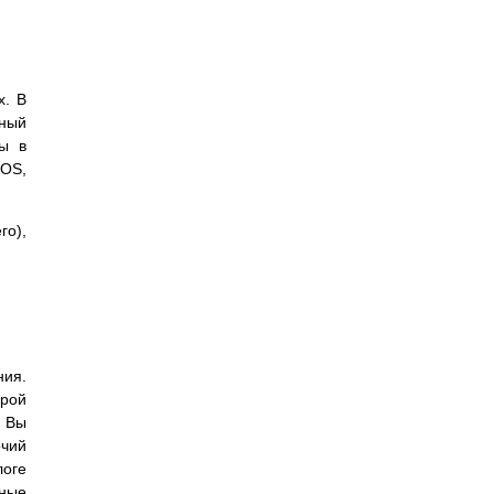
х. В
нный
вы в
DOS,
го),
ния.
орой
и Вы
очий
логе
нные