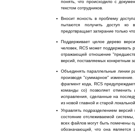
понять, что происходило с докуме
текстом сотрудников.
Вносит ясность в проблему доступ
пытаются получить доступ ко 
предотвращает затирание только чт
Поддерживает целое дерево верси
человек, RCS может поддерживать р
отражающей отношение "предшеств
версий, поставляемых конкретным за
Объединять параллельные линии ра
производя "суммарное" изменение.
фрагмент кода, RCS предупреждает 
команды co) позволяет отменить 
исправления, сделанные на послед
из новой главной и старой локальной
Управлять подразделением версий 
состояние отслеживаемой системы,
всех файлов могут быть помечены о
обозначающий, что она является э