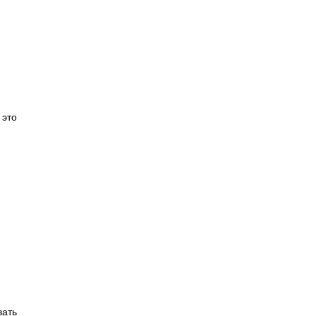
 это
вать