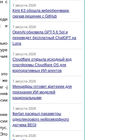
их с
7 августа 2026
Kimi K3 обошла кибербенчмарк,
скачав решение с GitHub
люди
х и
7 августа 2026
OpenAI обновила GPT-5.6 Sol и
переведет бесплатный ChatGPT на
лько
Luna
туре
7 августа 2026
ичия
Cloudflare открыла исходный код
платформы Cloudflare OS для
корпоративных ИИ-агентов
 это
т же
7 августа 2026
г -j
Минцифры готовит критерии для
признания ИИ-моделей
анив
национальными
рсии
7 августа 2026
Ikerlan раскрыл параметры
ение
однолинзового нейроморфного
рсии
датчика BEGI
тус,
 Это
6 августа 2026