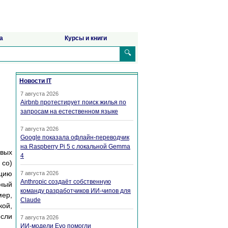
а
Курсы и книги
🔍
Новости IT
7 августа 2026
Airbnb протестирует поиск жилья по
запросам на естественном языке
7 августа 2026
Google показала офлайн-переводчик
на Raspberry Pi 5 с локальной Gemma
овых
4
 co)
цию
7 августа 2026
Anthropic создаёт собственную
нный
команду разработчиков ИИ-чипов для
мер,
Claude
кой,
если
7 августа 2026
ИИ-модели Evo помогли