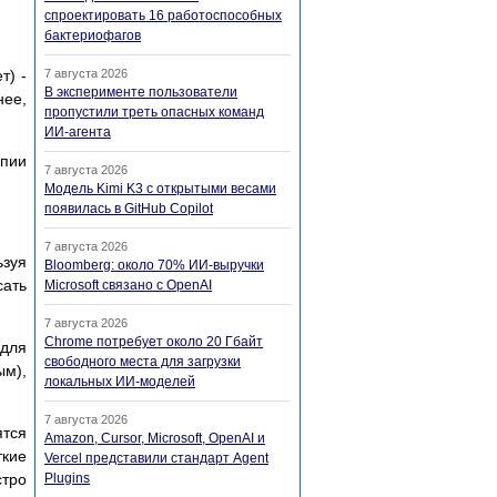
спроектировать 16 работоспособных
бактериофагов
т) -
7 августа 2026
В эксперименте пользователи
ее,
пропустили треть опасных команд
ИИ-агента
опии
7 августа 2026
Модель Kimi K3 с открытыми весами
появилась в GitHub Copilot
7 августа 2026
ьзуя
Bloomberg: около 70% ИИ-выручки
ать
Microsoft связано с OpenAI
7 августа 2026
Chrome потребует около 20 Гбайт
для
свободного места для загрузки
ым),
локальных ИИ-моделей
7 августа 2026
ятся
Amazon, Cursor, Microsoft, OpenAI и
ткие
Vercel представили стандарт Agent
стро
Plugins