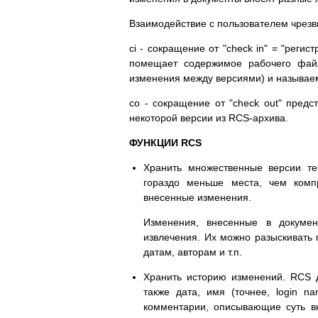
Взаимодействие с пользователем чрезвы
ci - сокращение от "check in" = "реги
помещает содержимое рабочего фай
изменения между версиями) и называ
co - сокращение от "check out" пред
некоторой версии из RCS-архива.
ФУНКЦИИ RCS
Хранить множественные версии те
гораздо меньше места, чем комп
внесенные изменения.
Изменения, внесенные в докумен
извлечения. Их можно разыскивать
датам, авторам и т.п.
Хранить историю изменений. RCS д
также дата, имя (точнее, login n
комментарии, описывающие суть вн