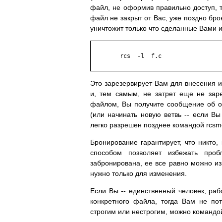
файл, не оформив правильно доступ, т.
файл не закрыт от Вас, уже поздно бро
уничтожит только что сделанные Вами 
	rcs  -l  f.c

Это зарезервирует Вам для внесения 
и, тем самым, не затрет еще не зар
файлом, Вы получите сообщение об ош
(или начинать новую ветвь -- если В
легко разрешен позднее командой rcsme
Бронирование гарантирует, что никто
способом позволяет избежать проб
забронирована, ее все равно можно из
нужно только для изменения.
Если Вы -- единственный человек, ра
конкретного файла, тогда Вам не по
строгим или нестрогим, можно командо