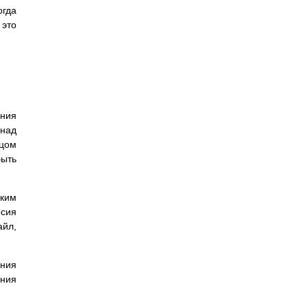
огда
 это
ения
 над
ицом
быть
аким
сия
айл,
ания
ания