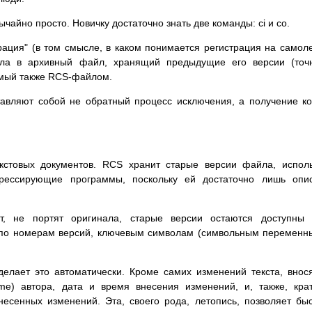
чайно просто. Новичку достаточно знать две команды: ci и co.
страция" (в том смысле, в каком понимается регистрация на самоле
ла в архивный файл, хранящий предыдущие его версии (точн
емый также RCS-файлом.
ставляют собой не обратный процесс исключения, а получение к
кстовых документов. RCS хранит старые версии файла, испол
рессирующие программы, поскольку ей достаточно лишь опис
т, не портят оригинала, старые версии остаются доступны 
 по номерам версий, ключевым символам (символьным переменн
елает это автоматически. Кроме самих изменений текста, внос
ame) автора, дата и время внесения изменений, и, также, кра
есенных изменений. Эта, своего рода, летопись, позволяет бы