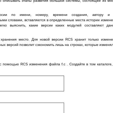
о описывать этапы развития большой системы, состоящей из мн
версии по имени, номеру, времени создания, автору и т
ыми словами, вставляются в определенные места истории измен
егко выяснить, какие версии каких модулей составляют дан
хранения место. Для новой версии RCS хранит только измен
ных версий позволит сэкономить лишь на строках, которые изменя
с помощью RCS изменения файла f.c . Создайте в том каталоге,