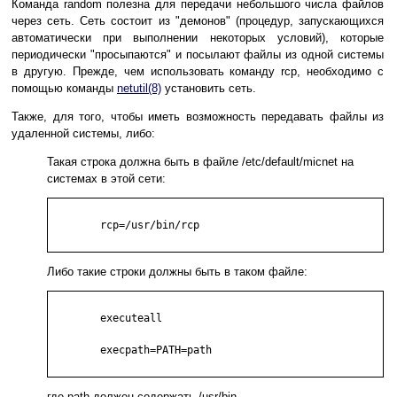
Команда random полезна для передачи небольшого числа файлов
через сеть. Сеть состоит из "демонов" (процедур, запускающихся
автоматически при выполнении некоторых условий), которые
периодически "просыпаются" и посылают файлы из одной системы
в другую. Прежде, чем использовать команду rcp, необходимо с
помощью команды
netutil(8)
установить сеть.
Также, для того, чтобы иметь возможность передавать файлы из
удаленной системы, либо:
Такая строка должна быть в файле /etc/default/micnet на
системах в этой сети:
        rcp=/usr/bin/rcp

Либо такие строки должны быть в таком файле:
        executeall

        execpath=PATH=path

где path должен содержать /usr/bin.