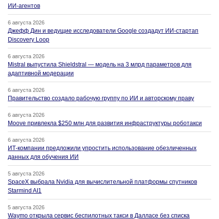
ИИ-агентов
6 августа 2026
Джефф Дин и ведущие исследователи Google создадут ИИ-стартап
Discovery Loop
6 августа 2026
Mistral выпустила Shieldstral — модель на 3 млрд параметров для
адаптивной модерации
6 августа 2026
Правительство создало рабочую группу по ИИ и авторскому праву
6 августа 2026
Moove привлекла $250 млн для развития инфраструктуры роботакси
6 августа 2026
ИТ-компании предложили упростить использование обезличенных
данных для обучения ИИ
5 августа 2026
SpaceX выбрала Nvidia для вычислительной платформы спутников
Starmind AI1
5 августа 2026
Waymo открыла сервис беспилотных такси в Далласе без списка