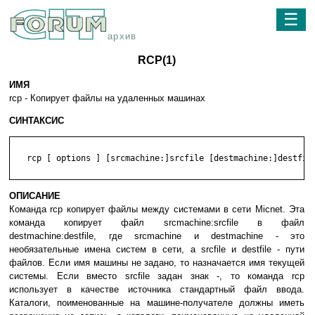
☰
архив
RCP(1)
ИМЯ
rcp - Копирует файлы на удаленных машинах
СИНТАКСИС
   rcp [ options ] [srcmachine:]srcfile [destmachine:]destfile
ОПИСАНИЕ
Команда rcp копирует файлы между системами в сети Micnet. Эта
команда копирует файл srcmachine:srcfile в файл
destmachine:destfile, где srcmachine и destmachine - это
необязательные имена систем в сети, а srcfile и destfile - пути
файлов. Если имя машины не задано, то назначается имя текущей
системы. Если вместо srcfile задан знак -, то команда rcp
использует в качестве источника стандартный файл ввода.
Каталоги, поименованные на машине-получателе должны иметь