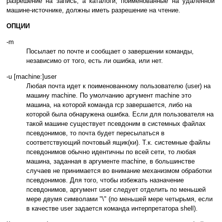
разрешение на запись, а каталоги, поименованные на удаленной
машине-источнике, должны иметь разрешение на чтение.
ОПЦИИ
-m
Посылает по почте и сообщает о завершении команды,
независимо от того, есть ли ошибка, или нет.
-u [machine:]user
Любая почта идет к поименованному пользователю (user) на
машину machine. По умолчанию аргумент machine это
машина, на которой команда rcp завершается, либо на
которой была обнаружена ошибка. Если для пользователя на
такой машине существует псевдоним в системных файлах
псевдонимов, то почта будет пересылаться в
соответствующий почтовый ящик(ки). Т.к. системные файлы
псевдонимов обычно идентичны по всей сети, то любая
машина, заданная в аргументе machine, в большинстве
случаев не принимается во внимание механизмом обработки
псевдонимов. Для того, чтобы избежать назначение
псевдонимов, аргумент user следует отделить по меньшей
мере двумя символами "\" (по меньшей мере четырьмя, если
в качестве user задается команда интерпретатора shell).