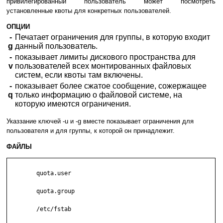
привилегированный пользователь может посмотреть
установленные квоты для конкретных пользователей.
ОПЦИИ
-
Печатает ограничения для группы, в которую входит
g
данный пользователь.
-
показывает лимиты дискового пространства для
v
пользователей всех монтированных файловых
систем, если квоты там включены.
-
показывает более сжатое сообщение, сожержащее
q
только информацию о файловой системе, на
которую имеются ограничения.
Указзание ключей -u и -g вместе показывает ограничения для
пользователя и для группы, к которой он принадлежит.
ФАЙЛЫ
	quota.user

	quota.group

	/etc/fstab
