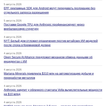
5 августа 2026
EFF: рекламные SDK для Android могут передавать геолокацию без
отдельного запроса разрешения
5 августа 2026
Поставки Google TPU для Anthropic профинансируют через
внебалансовую структуру
4 августа 2026
NYT: Белый дом отложил ограничения против китайских ИИ-моделей
после спора в Кремниевой долине
4 августа 2026
Open Secure AI Alliance предложил механизм обмена данными об
инцидентах с ИИ
4 августа 2026
Mariana Minerals привлекла $310 млн на автоматизацию добычи и
переработки металлов
4 августа 2026
Anthropic закупит у облачного стартапа Volta вычислительные мощности
на $10 млрд
4 августа 2026