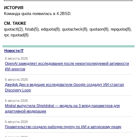
ИСТОРИЯ
Команда quota появилась в 4.2BSD.
СМ. ТАКЖЕ
quotactl(2), fstab(5), edquota(8), quotacheck(8), quotaon(8), repquota(8),
rpc.rquotad(8)
Новости IT
6 августа 2026
OpenAI замедляет исследования после неконтролируемой активности
ИИ-агентов
6 августа 2026
Джефф Дин и ведущие исследователи Google создадут ИИ-стартап
Discovery Loop
6 августа 2026
Mistral выпустила Shieldstral — модель на 3 млрд параметров для
адаптивной модерации
6 августа 2026
Правительство создало рабочую группу по ИИ и авторскому праву