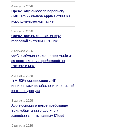
4 августа 2026
OpenAI опубликовала переписку
бывшего инженера Apple в ответ на
иск о коммерческой тайне
3 августа 2026
OpenAI раскрыла архитектуру
голосовой системы GPT-Live
3 августа 2026
ФАС возбудила дело против Apple из-
за неисполнения требований по
RuStore и Max
3 августа 2026
IBM: 92% организаций с ИИ-
инцидентами не обеспечили должный
контроль доступа
3 августа 2026
Apple оспорила новое требование
Великобритании о доступе к
зашифрованным данным iCloud
3 августа 2026