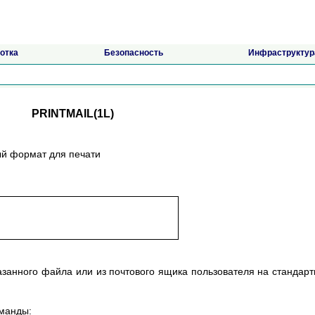
отка
Безопасность
Инфраструктур
PRINTMAIL(1L)
мый формат для печати
казанного файла или из почтового ящика пользователя на стандар
манды: