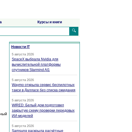
а
Курсы и книги
🔍
Новости IT
5 августа 2026
SpaceX выбрала Nvidia для
вычислительной платформы
спутников Starmind AI1
5 августа 2026
Waymo открыла сервис беспилотных
такси в Далласе без списка ожидания
5 августа 2026
WIRED: Белый дом подготовил
закрытую схему проверки передовых
тный
ИИ-моделей
5 августа 2026
Samsung раскрыла расчётные