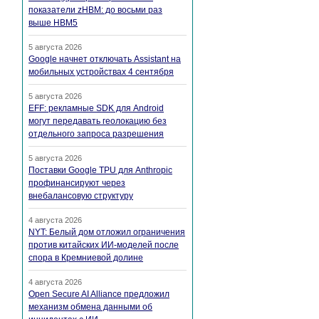
показатели zHBM: до восьми раз
выше HBM5
5 августа 2026
Google начнет отключать Assistant на
мобильных устройствах 4 сентября
5 августа 2026
EFF: рекламные SDK для Android
могут передавать геолокацию без
отдельного запроса разрешения
5 августа 2026
Поставки Google TPU для Anthropic
профинансируют через
внебалансовую структуру
4 августа 2026
NYT: Белый дом отложил ограничения
против китайских ИИ-моделей после
спора в Кремниевой долине
4 августа 2026
Open Secure AI Alliance предложил
механизм обмена данными об