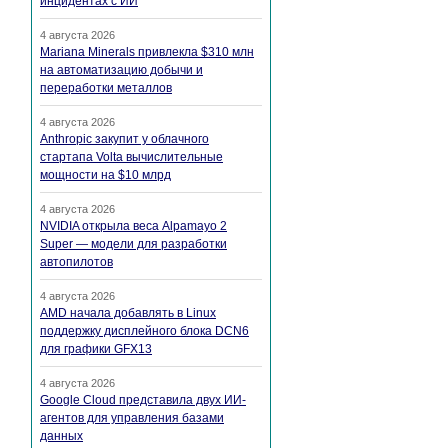
инцидентах с ИИ
4 августа 2026
Mariana Minerals привлекла $310 млн
на автоматизацию добычи и
переработки металлов
4 августа 2026
Anthropic закупит у облачного
стартапа Volta вычислительные
мощности на $10 млрд
4 августа 2026
NVIDIA открыла веса Alpamayo 2
Super — модели для разработки
автопилотов
4 августа 2026
AMD начала добавлять в Linux
поддержку дисплейного блока DCN6
для графики GFX13
4 августа 2026
Google Cloud представила двух ИИ-
агентов для управления базами
данных