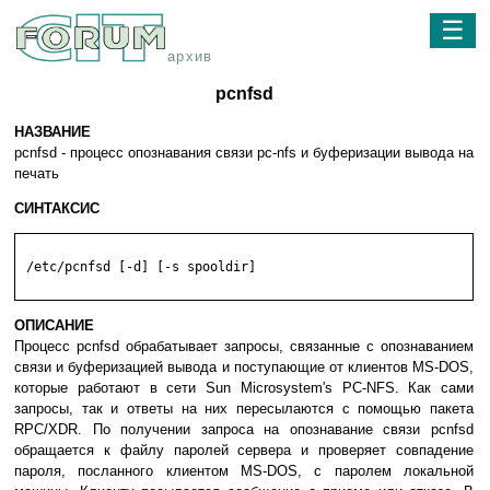
☰
архив
pcnfsd
НАЗВАНИЕ
pcnfsd - процесс опознавания связи pc-nfs и буферизации вывода на
печать
СИНТАКСИС
 /etc/pcnfsd [-d] [-s spooldir]

ОПИСАНИЕ
Процесс pcnfsd обрабатывает запросы, связанные с опознаванием
связи и буферизацией вывода и поступающие от клиентов MS-DOS,
которые работают в сети Sun Microsystem's PC-NFS. Как сами
запросы, так и ответы на них пересылаются с помощью пакета
RPC/XDR. По получении запроса на опознавание связи pcnfsd
обращается к файлу паролей сервера и проверяет совпадение
пароля, посланного клиентом MS-DOS, с паролем локальной