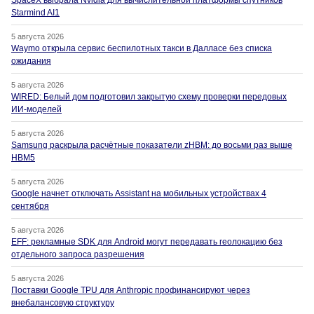
SpaceX выбрала Nvidia для вычислительной платформы спутников
Starmind AI1
5 августа 2026
Waymo открыла сервис беспилотных такси в Далласе без списка
ожидания
5 августа 2026
WIRED: Белый дом подготовил закрытую схему проверки передовых
ИИ-моделей
5 августа 2026
Samsung раскрыла расчётные показатели zHBM: до восьми раз выше
HBM5
5 августа 2026
Google начнет отключать Assistant на мобильных устройствах 4
сентября
5 августа 2026
EFF: рекламные SDK для Android могут передавать геолокацию без
отдельного запроса разрешения
5 августа 2026
Поставки Google TPU для Anthropic профинансируют через
внебалансовую структуру