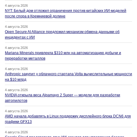
4 августа 2026
NYT: Белый дом отложил ограничения против китайских ИИ-моделей
после спора в Кремниевой долине
4 августа 2026
Open Secure AI Alliance предложил механизм обмена данными об
инцидентах с ИИ
4 августа 2026
Mariana Minerals привлекла $310 млн на автоматизацию добычи и
переработки металлов
4 августа 2026
Anthropic закупит у облачного стартапа Volta вычислительные мощности
на $10 млрд
4 августа 2026
NVIDIA открыла веса Alpamayo 2 Super — модели для разработки
автопилотов
4 августа 2026
AMD начала добавлять в Linux поддержку дисплейного блока DCN6 для
графики GFX13
4 августа 2026