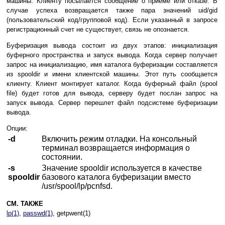
машины. Клиенту посылается сообщение о приеме или отказе. В
случае успеха возвращается также пара значений uid/gid
(пользовательский код/групповой код). Если указанный в запросе
регистрационный счет не существует, связь не опознается.
Буферизация вывода состоит из двух этапов: инициализация
буферного пространства и запуск вывода. Когда сервер получает
запрос на инициализацию, имя каталога буферизации составляется
из spooldir и имени клиентской машины. Этот путь сообщается
клиенту. Клиент монтирует каталог. Когда буферный файл (spool
file) будет готов для вывода, серверу будет послан запрос на
запуск вывода. Сервер перешлет файл подсистеме буферизации
вывода.
Опции:
-d
Включить режим отладки. На консольный
терминал возвращается информация о
состоянии.
-s
Значение spooldir используется в качестве
spooldir
базового каталога буферизации вместо
/usr/spool/lp/pcnfsd.
СМ. ТАКЖЕ
lp(1)
,
passwd(1)
, getpwent(1)